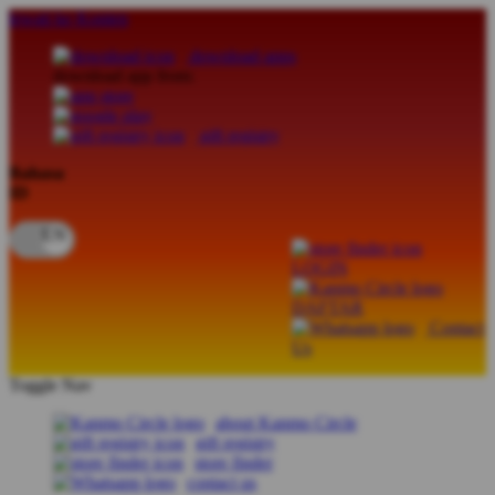
lewati ke Konten
download apps
download app from:
gift registry
Bahasa
ID
LOGIN
DAFTAR
Contact
Us
Toggle Nav
about Kanmo Circle
gift registry
store finder
contact us