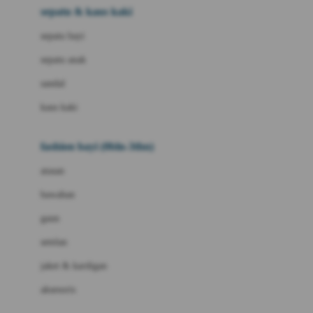
Beauty Barn
sepatu & kaus kaki
Bio Oil
sepatu bayi
Biolane
sepatu anak
Bite Fighters
sandal
Bizzi Growin
kaus kaki
Blackmores
fashion bayi (0bln-3thn)
Blooming Marvellous
atasan
Bonnels
bawahan
Bravado
gaun
Bruder
setelan
Brush Baby
jaket & kardigan
Buds Organics
aksesoris
Bugaboo