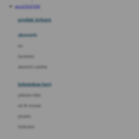
Awan
toto kl DAFTAR
Azetabio
produk terbaru
B
aksesoris
Baabaasheepz
tas
Babiators
kacamata
Baby Dove
aksesoris rambut
Baby Jogger
Baby Rovega
kebutuhan bayi
Babybee
pakaian tidur
Banana Boat
set & terusan
Banz
piyama
Barbie
bodysuits
Beaba