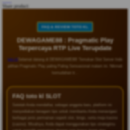
Share product:
FAQ & REVIEW TOTO KL
DEWAGAME88 : Pragmatic Play
Terpercaya RTP Live Terupdate
toto kl
Selamat datang di DEWAGAME88! Temukan Slot Server Indo
pilihan Pragmatic Play paling Paling Sensasional malam ini. Nikmati
kemudahan tr...
FAQ toto kl SLOT
Setelah Anda mendaftar, sebagai anggota baru, platform ini
menyediakan beragam tips untuk membantu Anda menavigasi
berbagai jenis permainan seperti slot, bingo, serta meja kasino
(casino). Misalnya, Anda dapat menggunakan tips strategimu