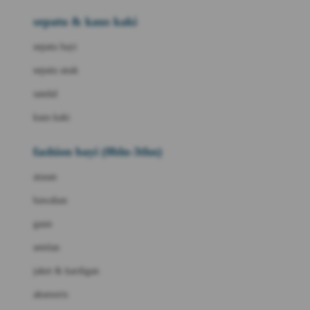
sepatu & kaus kaki
sepatu bayi
sepatu anak
sandal
kaus kaki
fashion bayi (0bln-3thn)
atasan
bawahan
gaun
setelan
jaket & kardigan
aksesoris