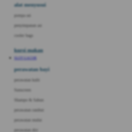
alat menyusui
pompa asi
penyimpanan asi
cooler bags
kursi makan
SLOT GACOR
perawatan bayi
perawatan kulit
Sunscreen
Shampo & Sabun
perawatan rambut
perawatan mulut
perawatan diri