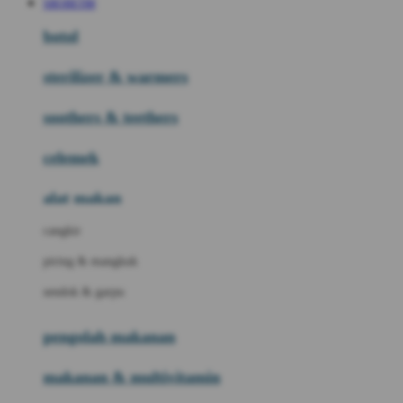
SBOBET88
botol
sterilizer & warmers
soothers & teethers
celemek
alat makan
cangkir
piring & mangkuk
sendok & garpu
pengolah makanan
makanan & multivitamin