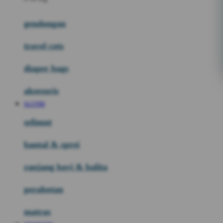
gendongan
travel cots
diaper bags
aksesoris
SLOT88
selimut
bantal & sprei
ranjang bayi & balita
perabotan
matras