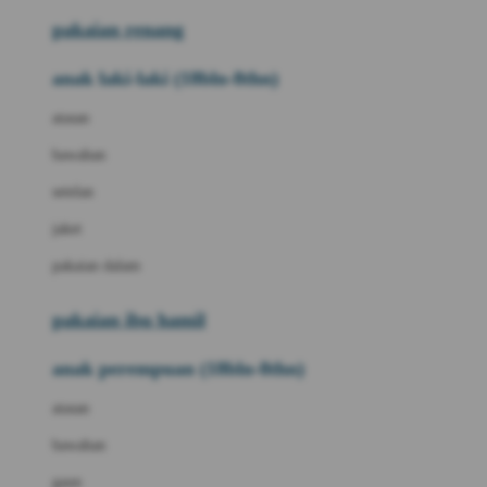
pakaian renang
anak laki-laki (18bln-8thn)
atasan
bawahan
setelan
jaket
pakaian dalam
pakaian ibu hamil
anak perempuan (18bln-8thn)
atasan
bawahan
gaun