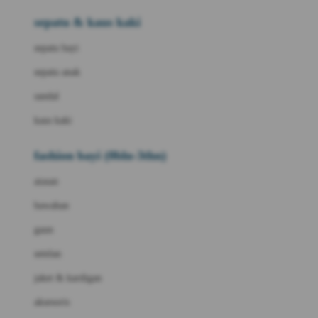
sepatu & kaus kaki
sepatu bayi
sepatu anak
sandal
kaus kaki
fashion bayi (0bln-3thn)
atasan
bawahan
gaun
setelan
jaket & kardigan
aksesoris