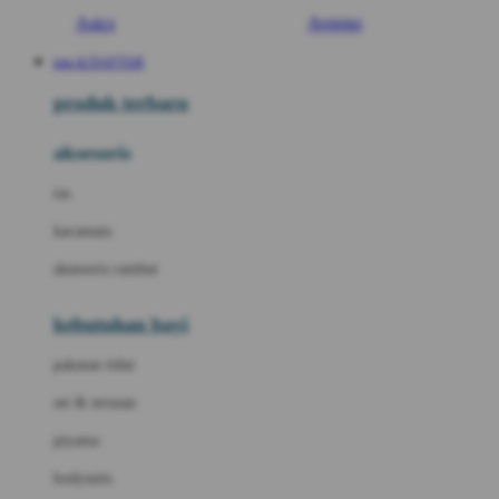
Asics
Aveeno
toto kl DAFTAR
produk terbaru
aksesoris
tas
kacamata
aksesoris rambut
kebutuhan bayi
pakaian tidur
set & terusan
piyama
bodysuits