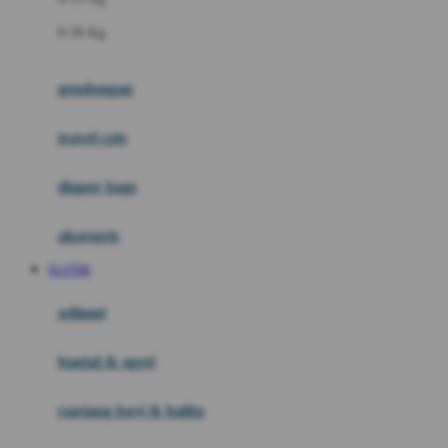
Felt So Sweet
0-36 Kg
Fisher Price
Flipper
gendongan
Friends Of Sally
travel cots
G
diaper bags
Gb
Geko
aksesoris
Graco
SLOT88
Gund
selimut
H
bantal & sprei
Habbie
Haenim
ranjang bayi & balita
Happy Horse