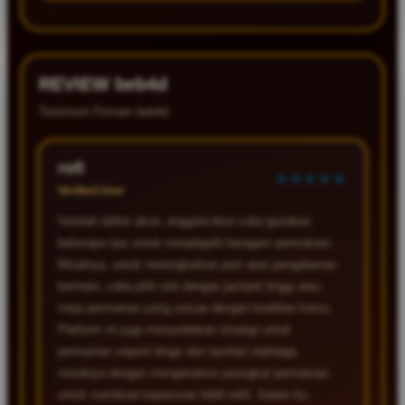
permainan meja demi meningkatkan pengalaman
Platform ini menyediakan beragam pilihan permainan,
keputusan yang lebih hati-hati. Untuk memaksimalkan
bermain Anda. Anda dapat memilih permainan dengan
baik kasino seperti slots dan bingo, atau permainan
pengalaman bermain, pengguna dapat mengakses
poin tinggi atau bahkan menerapkan strategi untuk
meja, bahkan sports-related gaming juga tersedia.
sepuluh tips untuk manajemen akun, seperti beralih
bingo dan taruhan olahraga seperti menganalisis
Misalnya, kamu dapat memilih untuk menavigasi
dengan cepat antara kategori kasino dan aktivitas
REVIEW beb4d
peringkatnya agar keputusan lebih tepat. Plattform ini
berbagai kategori permainan dengan mudah, atau
olahraga, disertai panduan penggunaan yang aman.
juga membekali pengguna dengan sepuluh tips untuk
Testimoni Pemain beb4d.
mencoba fitur terbaru di sekian banyak pilihan slot yang
Selain itu, platform menawarkan tips aplikasi dan
mengelola akun mereka, contohnya dengan beralih
tersedia secara gratis. Sebagai anggota baru, kamu
strategi khusus untuk akses baik mobile maupun
cepat antara kategori permainan kasino dan aktivitas
bisa mempelajari strategi dasar untuk mengelola
desktop. Sebagai contoh, pengguna dapat
sports, serta panduan penggunaan yang aman. Anda
dina
akunmu dengan efektif, seperti tips deposit dan
memanfaatkan alat akun untuk melacak permainan dan
bisa mengikuti tips untuk melakukan deposit dan
penarikan yang cepat selain itu, kamu juga dapat
poin.
Verified User
penarikan yang lebih cepat,atau memeriksa pembaruan
memperoleh poin sebagai hadiah atas aktivitas kamu
permainan terbaru. Secara keseluruhan, platform ini
dan bahkan merangking akunmu dengan berhasil
bertujuan untuk memfasilitasi pengalaman bermain
memainkan berbagai jenis permainan. Platform ini juga
yang mudah dan menyenangkan melalui berbagai tips.
memberikan panduan penggunaan yang aman dan
mudah dipahami agar kamu dapat memaksimalkan
pengalaman bermain di seluruh kategori yang
ditawarkan.