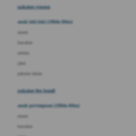
Buggygear
pakaian renang
Bumkins
anak laki-laki (18bln-8thn)
C
atasan
Cetaphil
bawahan
Chicco
setelan
Childlife
jaket
Clevamama
pakaian dalam
Cocolatte
Cottonseeds
pakaian ibu hamil
Cozy N Safe
anak perempuan (18bln-8thn)
Crane
atasan
Cybex
bawahan
D