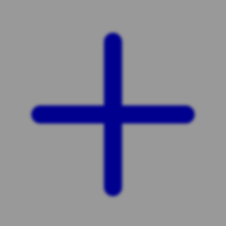
X
Xootz
Y
Yamatoya
Z
Zaxy
Zoggs
0-9
4Moms
59S