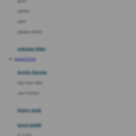
gaun
Dae Organics
setelan
Docare
jaket
Doona
pakaian dalam
Down To Earth
Drew
pakaian tidur
Dr. Brown's
beb4d LOGIN
E
kereta dorong
ELC
bayi baru lahir
Ergobaby
usia 6 bulan+
Expert Care
koper anak
Ezyroller
kursi mobil
F
0-13 Kg