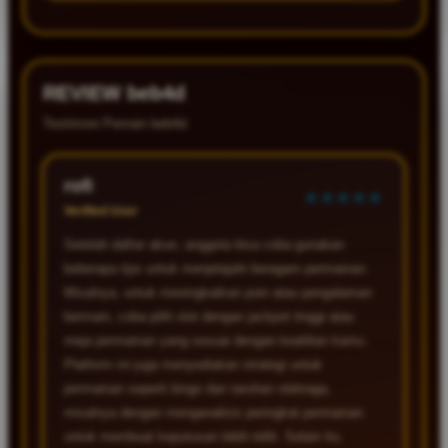
permainan meja demi meningkatkan pengalaman
Platform ini menyediakan beragam pilihan permainan,
keputusan yang lebih hati-hati. Untuk memaksimalkan
bermain Anda. Anda dapat memilih permainan dengan
baik kasino seperti slots dan bingo, atau permainan
pengalaman bermain, pengguna dapat mengakses
poin tinggi atau bahkan menerapkan strategi untuk
meja, bahkan sports-related gaming juga tersedia.
sepuluh tips untuk manajemen akun, seperti beralih
bingo dan taruhan olahraga seperti menganalisis
Misalnya, kamu dapat memilih untuk menavigasi
dengan cepat antara kategori kasino dan aktivitas
REVIEW beb4d
peringkatnya agar keputusan lebih tepat. Plattform ini
berbagai kategori permainan dengan mudah, atau
olahraga, disertai panduan penggunaan yang aman.
juga membekali pengguna dengan sepuluh tips untuk
Testimoni Pemain beb4d.
mencoba fitur terbaru di sekian banyak pilihan slot yang
Selain itu, platform menawarkan tips aplikasi dan
mengelola akun mereka, contohnya dengan beralih
tersedia secara gratis. Sebagai anggota baru, kamu
strategi khusus untuk akses baik mobile maupun
cepat antara kategori permainan kasino dan aktivitas
bisa mempelajari strategi dasar untuk mengelola
desktop. Sebagai contoh, pengguna dapat
dina
sports, serta panduan penggunaan yang aman. Anda
akunmu dengan efektif, seperti tips deposit dan
memanfaatkan alat akun untuk melacak permainan dan
★★★★★
bisa mengikuti tips untuk melakukan deposit dan
Verified User
penarikan yang cepat selain itu, kamu juga dapat
poin.
penarikan yang lebih cepat,atau memeriksa pembaruan
memperoleh poin sebagai hadiah atas aktivitas kamu
Setelah daftr, pengguna bisa memanfaatkan tips untuk
permainan terbaru. Secara keseluruhan, platform ini
dan bahkan merangking akunmu dengan berhasil
menjelajahi berbagai macam permainan seperti digital
bertujuan untuk memfasilitasi pengalaman bermain
memainkan berbagai jenis permainan. Platform ini juga
slots, bingo, atau table games. Misalnya, coba cari
yang mudah dan menyenangkan melalui berbagai tips.
memberikan panduan penggunaan yang aman dan
permainan yang menawarkan poin tinggi agar
mudah dipahami agar kamu dapat memaksimalkan
pengalaman lebih optimal. Platform ini juga
pengalaman bermain di seluruh kategori yang
menyediakan strategi untuk bermain taruhan olahraga
ditawarkan.
efektif, misalnya dengan menganalisis peringkat
permainan untuk membuat keputusan lebih bijaksana.
Pengguna dapat dengan mudah mengelola akun