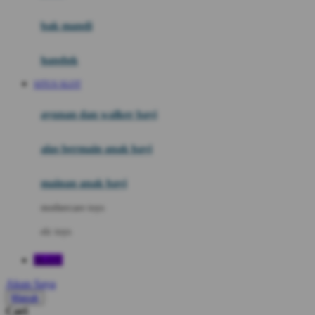
Mini Monkey
Moby
bak mandi
Momami
handuk
Mothercare
SITUS SLOT
Mustela
ayunan dan walker bayi
My Buddy Tag
My K
alas bermain anak bayi
N
mainan anak bayi
Naif
mothercare toys
Nike
elc toys
Nordic Natural
SLOT
Nuby
Akun Saya
Nuna
Masuk
Cari