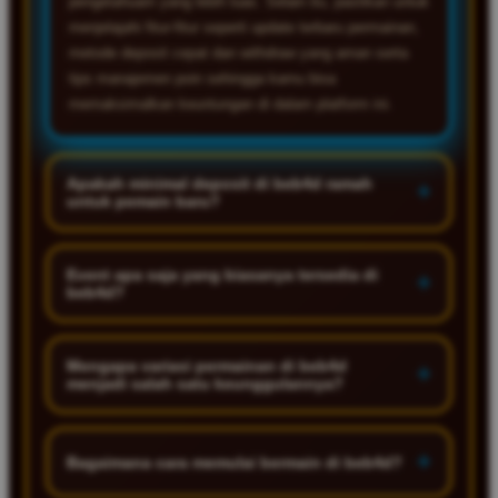
pengetahuam yang lebih luas. Selain itu, pastikan untuk
menjelajahi fitur-fitur seperti update terbaru permainan,
metode deposit cepat dan withdraw yang aman serta
tips manajemen poin sehingga kamu bisa
memaksimalkan keuntungan di dalam platform ini.
Apakah minimal deposit di beb4d ramah
+
untuk pemain baru?
Setelah register sebagai anggota, kamu bisa langsung
menjelajahi berbagai hiburan seru mulai dari slot, bingo,
Event apa saja yang biasanya tersedia di
+
beb4d?
roulette, taruhan olahraga, kasino live, hingga
permainan meja. Gunakan tips navigasi yang tersedia
Setelah registrasi selesai, anggota dapat
untuk beralih antar kategori dengan mudah sesuai
memanfaatkan tips untuk menjelajahi berbagai macam
Mengapa variasi permainan di beb4d
minatmu. Proses deposit dan penarikan cepat juga
+
menjadi salah satu keunggulannya?
permainan seperti slot dan permainan meja, misalnya,
didukung agar manajemen akun lebih praktis sepanjang
dengan memilih permainan yang menawarkan poin
hari. Jangan lupa cek pembaruan permainan terbaru
Setelah mendaftar dan menjadi anggota, bisa Anda
tinggi. Platform ini juga menyediakan strategi untuk
untuk meraih pengalaman optimal dan poin tinggi.
gunakan tips untuk menjelajahi berbagai jenis
+
penggunaan efektif bingo dan taruhan olahraga, seperti
Bagaimana cara memulai bermain di beb4d?
permainan, misalnya untuk menavigasi slot atau
menganalisis peringkat permainan untuk membuat