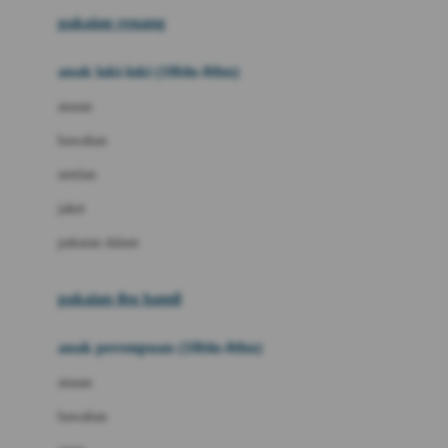
Buggygear
pakaian renang
Bumkins
anak laki-laki (18bln-8thn)
C
atasan
Cetaphil
bawahan
Chicco
setelan
Childlife
jaket
Clevamama
pakaian dalam
Cocolatte
Cottonseeds
pakaian ibu hamil
Cozy N Safe
anak perempuan (18bln-8thn)
Crane
atasan
Cybex
bawahan
D