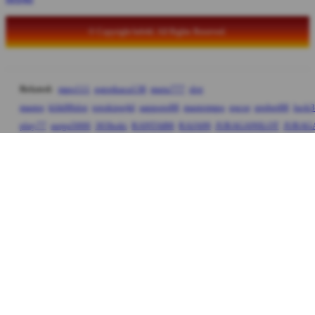
SITUS
beb4d
© Copyright beb4d. All Rights Reserved.
Related:
mpo111
gatotkaca138
mutu777
slot
master
klik88slot
totoking4d
sapporo88
mastermpo
gacor
probet88
luck
play77
surga5000
303hoki
RANTAI88
RAJA99
JURAGANSLOT
JURAG