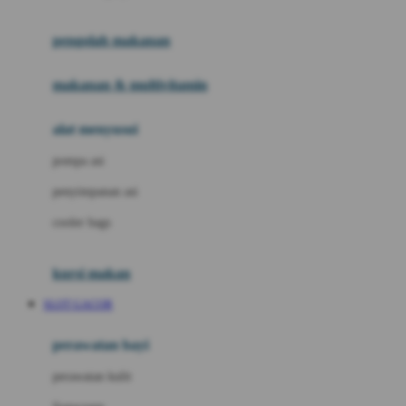
Joie
pengolah makanan
Joolz
Jujube
makanan & multivitamin
K
alat menyusui
Kiddycuts
pompa asi
Kumon
penyimpanan asi
L
cooler bags
Leapfrog
kursi makan
Leclerc
SLOT GACOR
Lee Vierra
Lillebaby
perawatan bayi
Little Bird Told Me
perawatan kulit
Little Miss Janis