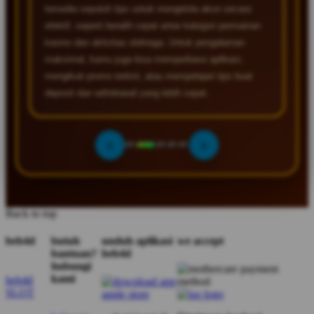
mereka, seperti beralih antara permainan kasino dan
aktivitas terkait olahraga, dengan panduan penggunaan
yang aman. Tips lain termasuk memeriksa pembaruan
permainan atau memanfaatkan tips untuk memastikan
proses deposit dan penarikan semakin cepat. Dengan
beragam tips ini, pengguna bisa maksimalkan
pengalaman mereka dan dapatkan keseruan bermain
online games di platform ini.
‹
›
Back to top
beb4d
butuh
unduh aplikasi
we accept
bantuan?
beb4d
hubungi
kami
beb4d