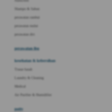
Sunscreen
London Taxi
Shampo & Sabun
Love To Dream
perawatan rambut
perawatan mulut
M
perawatan diri
Magformers
Mama's Choice
perawatan ibu
Mamas&Papas
kesehatan & kebersihan
Mamaway
Tissue basah
Maxi Cosi
Laundry & Cleaning
Megabloks
Medical
Micro
Air Purifier & Humidifier
MiDeer
Mimi & Lula
potty