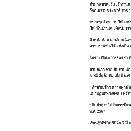
ตำนานชาละวัน : นิทานสะ
วัฒนธรรมของชาติ สาขาวร
หมากรุกไทย เกมกีฬาแห่งช
กีฬาพื้นบ้านและศิลปะการต่อ
ผ้าหม้อห้อม เอกลักษณ์แ
สาขางานช่างฝีมือดั้งเดิม เ
โนรา : ศิลปะการร้อง รำ ที่
ย่านลิเภา จากเส้นสานเป
ช่างฝีมือดั้งเดิม เมื่อปี พ.ศ
“ทำขวัญข้าว ความผูกพัน
แนวปฏิบัติทางสังคม พิธีก
“ต้มยำกุ้ง” ได้รับการขึ
พ.ศ. 2567
เรียนรู้วิถีชีวิต วิถีถิ่