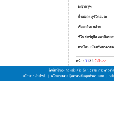
พญาครุฑ
น้ำอมฤต สู่ชีวิตอมตะ
เรื่องกล้วย กล้วย
ชิโน ปอร์ตุกีส สถาปัตยก
ดวงโคม เมื่อศรัทธาฉาย
หน้า :
[1]
2
3
ถัดไป>>
ลิขสิทธิ์ของ กรมส่งเสริมวัฒนธรรม กระทรวง
นโยบายเว็บไซต์
|
นโยบายการคุ้มครองข้อมูลส่วนบุคคล
|
นโ