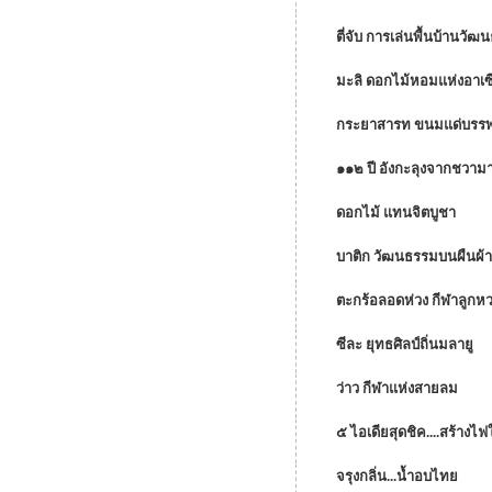
ตี่จับ การเล่นพื้นบ้านว
มะลิ ดอกไม้หอมแห่งอาเซ
กระยาสารท ขนมแด่บรรพบ
๑๑๒ ปี อังกะลุงจากชวา
ดอกไม้ แทนจิตบูชา
บาติก วัฒนธรรมบนผืนผ้า
ตะกร้อลอดห่วง กีฬาลูก
ซีละ ยุทธศิลป์ถิ่นมลายู
ว่าว กีฬาแห่งสายลม
๕ ไอเดียสุดชิค....สร้า
จรุงกลิ่น...น้ำอบไทย