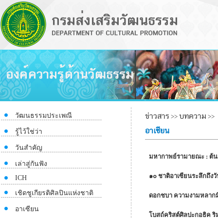
ข่าวสาร
บทความ
วัฒนธรรมประเพณี
>>
>>
อาเซียน
รู้ไว้ใช่ว่า
วันสำคัญ
มหากาพย์รามายณะ : ต้
เล่าสู่กันฟัง
๑๐ ชาติอาเซียนระลึกถึงวั
ICH
เชิดชูเกียรติศิลปินแห่งชาติ
ดอกชบา ความงามหลากมิ
อาเซียน
โบสถ์คริสต์ศิลปะกอธิค ริมฝ