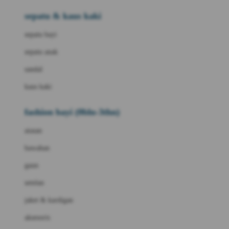
sepatu & kaus kaki
sepatu bayi
sepatu anak
sandal
kaus kaki
fashion bayi (0bln-3thn)
atasan
bawahan
gaun
setelan
jaket & kardigan
aksesoris