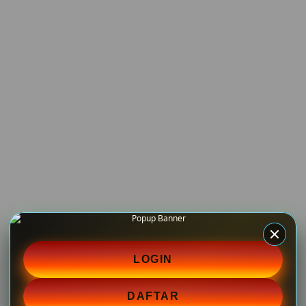
LOGIN
DAFTAR