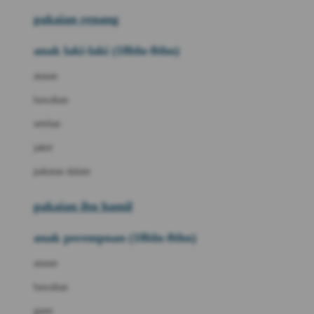
pakaian renang
anak laki-laki (18bln-8thn)
atasan
bawahan
setelan
jaket
pakaian dalam
pakaian ibu hamil
anak perempuan (18bln-8thn)
atasan
bawahan
gaun