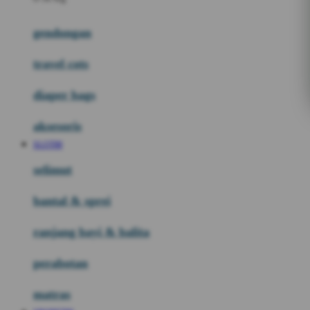
gendongan
travel cots
diaper bags
aksesoris
SLOT88
selimut
bantal & sprei
ranjang bayi & balita
perabotan
matras