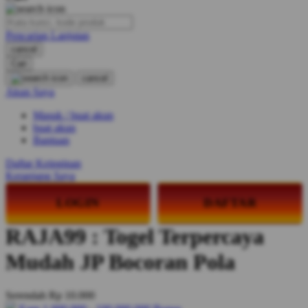
O
Pencarian Lanjutan
Oh Ma Grain
cancel
Okiedog
Cari
cancel
P
Akun Saya
Masuk / buat akun
Peachy
buat akun
Phil & Ted's
Bantuan
Philips Avent
Daftar Keinginan
Keranjang Saya
Pigeon
LOGIN
DAFTAR
Playgro
RAJA99 : Togel Terpercaya
Poled Global
Mudah JP Bocoran Pola
Ponycycle
Puma
Serendah
Rp 10.000
Pureats