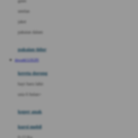
gaun
Dae Organics
setelan
Docare
jaket
Doona
pakaian dalam
Down To Earth
Drew
pakaian tidur
Dr. Brown's
dewa4d LOGIN
E
kereta dorong
ELC
bayi baru lahir
Ergobaby
usia 6 bulan+
Expert Care
koper anak
Ezyroller
kursi mobil
F
0-13 Kg