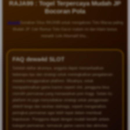
RAJA99 : Togel Terpercaya Mudah JP
Bocoran Pola
dewa4d
Gunakan Situs RAJA99 untuk mengakses Toto Macau paling
Mudah JP. Cek Rumus Toto Gacor malam ini dan klaim bonus
menarik Link Alternatif khu...
FAQ dewa4d SLOT
Setelah daftar akunnya, anggota dapat memanfaatkan
beberapa tips dan strategi untuk meningkatkan pengalaman
mereka menggunakan platform. Misalnya, untuk
mengoptimalkan game kasino seperti slot, pengguna bisa
memilih permainan yang menawarkan poin tinggi. Selain itu
platform ini juga menyediakan strategi untuk penggunaan
efektif bingo dan taruhan olahraga, seperti menganalisis
peringkat permainan agar lebih tepat dalam membuat
keputusan. Pengguna dapat dengan mudah beralih antara
kategori permainan, termasuk game casino dan aktivitas