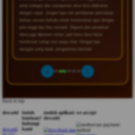
platform.
tips untuk penggunaan efektif dalam berbagai kategori,
seperti bingo dan olahraga. Misalnya, pengguna bisa
menganalisis peringkat pertandingan olahraga untuk
membuat keputusan yang lebih tepat saat bertaruh
atau mempelajari strategi khusus untuk memenangkan
permainan bingo. Selain itu, kamu dapat menemukan
tips praktis mengenai cara mengelola akun dengan
mudah, seperti beralih cepat antara bermain game
kasino dan mengikuti pertandingan olahraga, serta
panduan tentang cara melakukan deposit dan
penarikan secara aman.
‹
›
Back to top