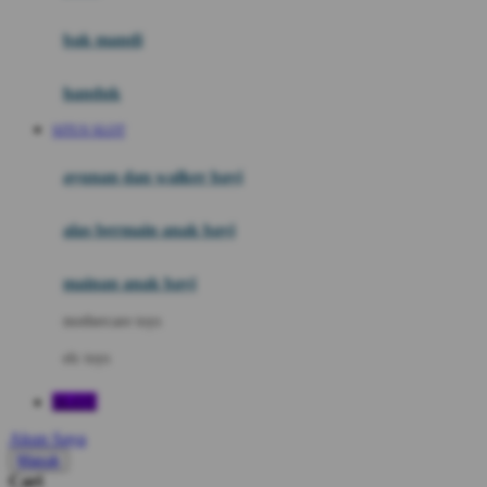
Mini Monkey
Moby
bak mandi
Momami
handuk
Mothercare
SITUS SLOT
Mustela
ayunan dan walker bayi
My Buddy Tag
My K
alas bermain anak bayi
N
mainan anak bayi
Naif
mothercare toys
Nike
elc toys
Nordic Natural
SLOT
Nuby
Akun Saya
Nuna
Masuk
Cari