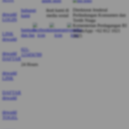
dewa4d
butuh
unduh aplikasi
we accept
bantuan?
dewa4d
hubungi
kami
dewa4d
SLOT
Direktorat Jenderal
hubungi
ikuti kami di
dewa4d
Perlindungan Konsumen dan
kami
media sosial
LOGIN
Tertib Niaga
Kementerian Perdagangan RI
bantuan
WhatsApp: +62 812 1021
LINK
dan faq
3625
dewa4d
021-
dewa4d
123456789
DAFTAR
24 Hours
dewa4d
LINK
DAFTAR
dewa4d