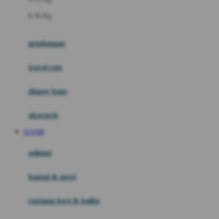
Felt So Sweet
0-36 Kg
Fisher Price
Flipper
gendongan
Friends Of Sally
travel cots
G
diaper bags
Gb
Geko
aksesoris
Graco
SLOT88
Gund
selimut
H
bantal & sprei
Habbie
Haenim
ranjang bayi & balita
Happy Horse