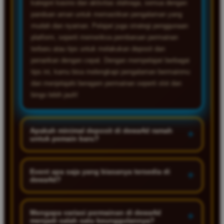
kategori kasino dan aktivitas olahraga, semua dengan
panduan aman untuk memastikan pengalaman yang
mudah dan nyaman. Pelajari juga strategi penggunaan
platform, seperti memeriksa pembaruan permainan
terbaru atau tips untuk melakukan deposit dan
penarikan dengan cepat. Dengan mempelajari berbagai
tips ini, kamu bisa melengkapi pengalaman bermainmu
dan menjelajahi beragam permainan seperti slot dan
bingo lebih jauh!
Apakah minimal deposit di dewa4d ramah
+
untuk pemain baru?
Setelah pendaftaran selesai, anggota dapat
menggunakan tips untuk menavigasi berbagai macam
Event apa saja yang biasanya tersedia di
+
dewa4d?
permainan, contohnya dengan memilih permainan yang
sesuai minat atau memiliki poin tinggi. PLATFORM ini
Setelah mengregister dan menjadi anggota, Anda dapat
menyediakan strategi untuk penggunaan efektif bingo
menggunakan tips untuk menjelajahi berbagai
Mengapa variasi permainan di dewa4d
dan taruhan olahraga, seperti menganalisis peringkat
+
menjadi salah satu keunggulannya?
permainan kasino seperti slot, bingo, dan table games.