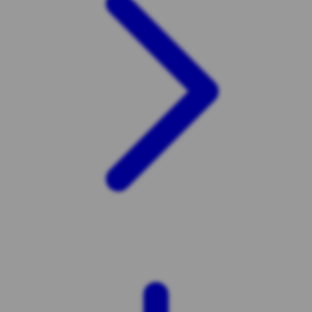
Twistshake
TY Toys
U
V
Veja
Vitaflow
Vtech
W
Waterland
Wellness