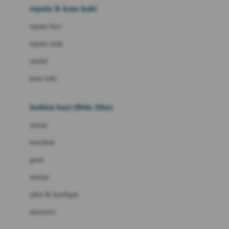
Beauty Barn
sepatu & kaus kaki
Bio Oil
sepatu bayi
Biolane
sepatu anak
Bite Fighters
sandal
Bizzi Growin
kaus kaki
Blackmores
fashion bayi (0bln-3thn)
Blooming Marvellous
atasan
Bonnels
bawahan
Bravado
gaun
Bruder
setelan
Brush Baby
jaket & kardigan
Buds Organics
aksesoris
Bugaboo