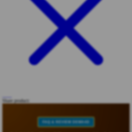
Share product:
FAQ & REVIEW DEWA4D