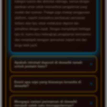
kategori kasino dan aktivitas olahraga, semua dengan
panduan aman untuk memastikan pengalaman yang
mudah dan nyaman. Pelajari juga strategi penggunaan
platform, seperti memeriksa pembaruan permainan
terbaru atau tips untuk melakukan deposit dan
penarikan dengan cepat. Dengan mempelajari berbagai
tips ini, kamu bisa melengkapi pengalaman bermainmu
dan menjelajahi beragam permainan seperti slot dan
bingo lebih jauh!
Apakah minimal deposit di dewa4d ramah
+
untuk pemain baru?
Setelah pendaftaran selesai, anggota dapat
menggunakan tips untuk menavigasi berbagai macam
Event apa saja yang biasanya tersedia di
+
dewa4d?
permainan, contohnya dengan memilih permainan yang
sesuai minat atau memiliki poin tinggi. PLATFORM ini
Setelah mengregister dan menjadi anggota, Anda dapat
menyediakan strategi untuk penggunaan efektif bingo
menggunakan tips untuk menjelajahi berbagai
Mengapa variasi permainan di dewa4d
dan taruhan olahraga, seperti menganalisis peringkat
+
menjadi salah satu keunggulannya?
permainan kasino seperti slot, bingo, dan table games.