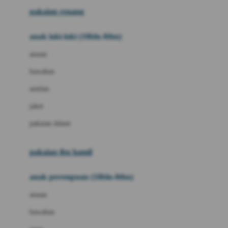
Buggygear
pakaian renang
Bumkins
anak laki-laki (18bln-8thn)
C
atasan
Cetaphil
bawahan
Chicco
setelan
Childlife
jaket
Clevamama
pakaian dalam
Cocolatte
Cottonseeds
pakaian ibu hamil
Cozy N Safe
anak perempuan (18bln-8thn)
Crane
atasan
Cybex
bawahan
D