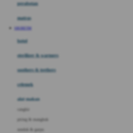
perabotan
Happy Tummy
Hauck
matras
Havaianas
SBOBET88
Hegen
botol
Hot Wheels
sterilizer & warmers
Hybrid
soothers & teethers
I
Inlacta DHA
celemek
Interlac
alat makan
Ivenet
cangkir
J
piring & mangkuk
Jack N Jill
sendok & garpu