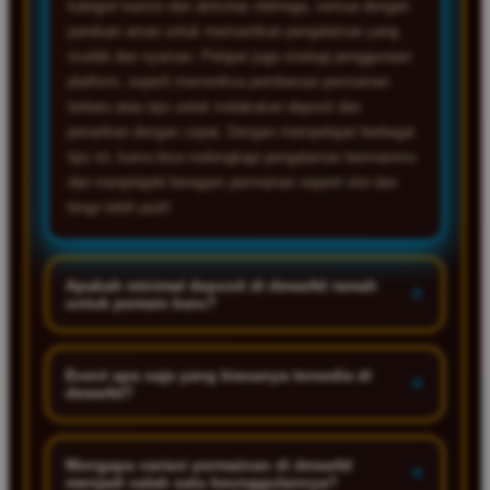
kategori kasino dan aktivitas olahraga, semua dengan
panduan aman untuk memastikan pengalaman yang
mudah dan nyaman. Pelajari juga strategi penggunaan
platform, seperti memeriksa pembaruan permainan
terbaru atau tips untuk melakukan deposit dan
penarikan dengan cepat. Dengan mempelajari berbagai
tips ini, kamu bisa melengkapi pengalaman bermainmu
dan menjelajahi beragam permainan seperti slot dan
bingo lebih jauh!
Apakah minimal deposit di dewa4d ramah
+
untuk pemain baru?
Setelah pendaftaran selesai, anggota dapat
menggunakan tips untuk menavigasi berbagai macam
Event apa saja yang biasanya tersedia di
+
dewa4d?
permainan, contohnya dengan memilih permainan yang
sesuai minat atau memiliki poin tinggi. PLATFORM ini
Setelah mengregister dan menjadi anggota, Anda dapat
menyediakan strategi untuk penggunaan efektif bingo
menggunakan tips untuk menjelajahi berbagai
Mengapa variasi permainan di dewa4d
dan taruhan olahraga, seperti menganalisis peringkat
+
menjadi salah satu keunggulannya?
permainan kasino seperti slot, bingo, dan table games.