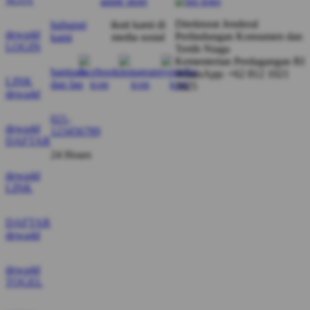
dewa4d
butuh
unduh aplikasi
we accept
bantuan?
dewa4d
hubungi
kami
dewa4d
SLOT
Direktorat Jenderal
hubungi
ikuti kami di
dewa4d
Perlindungan Konsumen dan
kami
media sosial
LOGIN
Tertib Niaga
Kementerian Perdagangan RI
bantuan
WhatsApp: +62 812 1021
LINK
dan faq
3625
dewa4d
021-
dewa4d
123456789
DAFTAR
24 Hours
dewa4d
LINK
DAFTAR
dewa4d