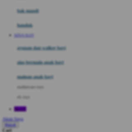
Mini Monkey
Moby
bak mandi
Momami
handuk
Mothercare
SITUS SLOT
Mustela
ayunan dan walker bayi
My Buddy Tag
My K
alas bermain anak bayi
N
mainan anak bayi
Naif
mothercare toys
Nike
elc toys
Nordic Natural
SLOT
Nuby
Akun Saya
Nuna
Masuk
Cari