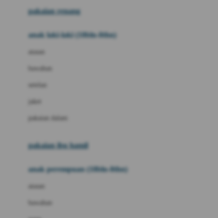
Buggygear
pakaian renang
Bumkins
anak laki-laki (18bln-8thn)
C
atasan
Cetaphil
bawahan
Chicco
setelan
Childlife
jaket
Clevamama
pakaian dalam
Cocolatte
Cottonseeds
pakaian ibu hamil
Cozy N Safe
anak perempuan (18bln-8thn)
Crane
atasan
Cybex
bawahan
D