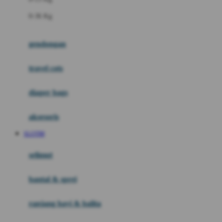
Felt So Sweet
0-36 Kg
Fisher Price
Flipper
gendongan
Friends Of Sally
travel cots
G
diaper bags
Gb
Geko
aksesoris
Graco
SLOT88
Gund
selimut
H
bantal & sprei
Habbie
Haenim
ranjang bayi & balita
Happy Horse