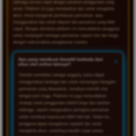
olahraga secara cepat dengan panduan penggunaan yang
aman. Platform ini juga memberikan tips untuk mengelola
akun, misal mengecek pembaruan permainan, atau
menggunakan tips untuk deposit dan penarikan yang lebih
cepat. Dengan demikian platform ini memudahkan pengguna
untuk menjelajahi berbagai permainan seperti slot dan bingo
dengan maksimalkan pengalaman mereka.
Apa yang membuat dewa4d berbeda dari
+
situs slot online lainnya?
Setelah mendaftar sebagai anggota, kamu dapat
menggunakan berbagai tips untuk menavigasi beragam
permainan yang ditawarkan, misalnya memilih slot
dengan poin tinggi. Platform ini juga menyediakan
strategi untuk penggunaan efektif bingo dan taruhan
olahraga, seperti menganalisis peringkat permainan
untuk membuat keputusan lebih hati-hati. Selain itu,
pengguna dapat mengakses sepuluh tips untuk
mengelola akun, contohnya beralih cepat antara