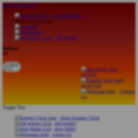
lewati ke Konten
download apps
download app from:
gift registry
Bahasa
ID
LOGIN
DAFTAR
Contact
Us
Toggle Nav
about Kanmo Circle
gift registry
store finder
contact us