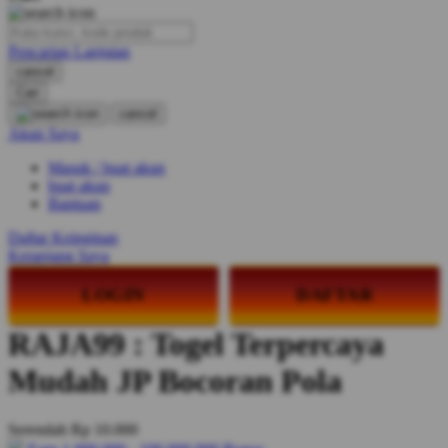
O
Pencarian Lanjutan
Oh Ma Grain
cancel
Okiedog
Cari
cancel
P
Akun Saya
Masuk / buat akun
Peachy
buat akun
Phil & Ted's
Bantuan
Philips Avent
Daftar Keinginan
Keranjang Saya
Pigeon
LOGIN
DAFTAR
Playgro
RAJA99 : Togel Terpercaya
Poled Global
Mudah JP Bocoran Pola
Ponycycle
Puma
Serendah
Rp 10.000
Pureats