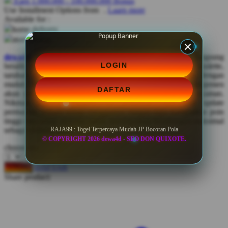
Earn
1.000.000
-
100.000.000
Bonus
Use Installment Options from
.
Laarn more
Q
Available for :
home delivery
QV Baby
store pickup
dewa4d
Setelah register sebagai anggota, kamu bisa langsung
R
LOGIN
beralih antar kategori permainan mulai dari slot, bingo, roulette,
taruhan olahraga, kasino live, hingga permainan meja dengan
Real Shades
mudah. Platform ini menyediakan tips navigasi dan manajemen
DAFTAR
akun yang simpel agar pengalaman bermainmu semakin nyaman.
Red Castle
Nikmati juga fitur deposit dan penarikan cepat serta update
permainan terbaru setiap minggunya. Jangan lupa kumpulkan poin
Ribbon Madness
tinggi dari setiap aktivitas untuk mendapatkan keuntungan maksimal
sebagai pemain baru.
RAJA99 : Togel Terpercaya Mudah JP Bocoran Pola
S
© COPYRIGHT 2026 dewa4d - SEO DON QUIXOTE.
choose qty
Sebamed
DAFTAR
LOGIN
Silver Cross
Share product:
Simply Idea
Skip Hop
Spectra