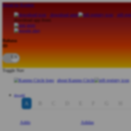
lewati ke Konten
download apps
gift reg
download app from:
Bahasa
ID
Toggle Nav
about Kanmo Circle
dewa4d
A
B
C
D
E
F
G
H
Addo
Adidas