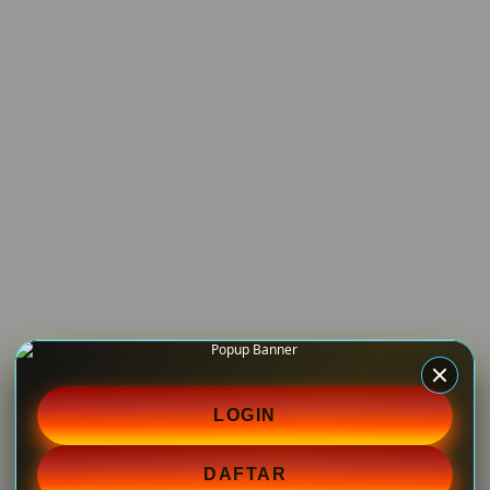
LOGIN
DAFTAR