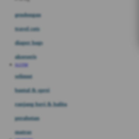
gendongan
travel cots
diaper bags
aksesoris
SLOT88
selimut
bantal & sprei
ranjang bayi & balita
perabotan
matras