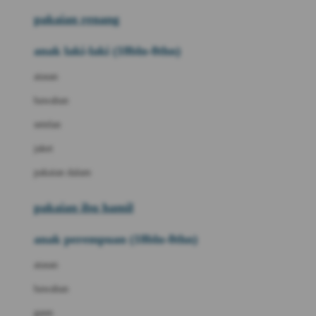
pakaian renang
anak laki-laki (18bln-8thn)
atasan
bawahan
setelan
jaket
pakaian dalam
pakaian ibu hamil
anak perempuan (18bln-8thn)
atasan
bawahan
gaun