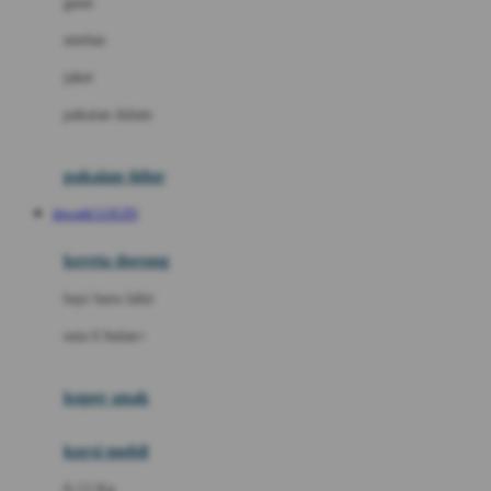
gaun
Dae Organics
setelan
Docare
jaket
Doona
pakaian dalam
Down To Earth
Drew
pakaian tidur
Dr. Brown's
dewa4d LOGIN
E
kereta dorong
ELC
bayi baru lahir
Ergobaby
usia 6 bulan+
Expert Care
koper anak
Ezyroller
kursi mobil
F
0-13 Kg