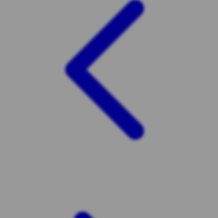
Squishmallows
Starbooks
Stick-O
Stokke
Sudocrem
Sumimo
Sunnylife
Sun-Staches
Swimava
T
Tommee Tippee
Trunki
Tutti Bambini