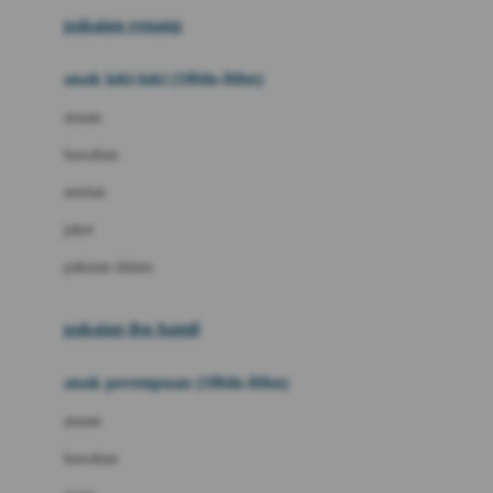
Buggygear
pakaian renang
Bumkins
anak laki-laki (18bln-8thn)
C
atasan
Cetaphil
bawahan
Chicco
setelan
Childlife
jaket
Clevamama
pakaian dalam
Cocolatte
Cottonseeds
pakaian ibu hamil
Cozy N Safe
anak perempuan (18bln-8thn)
Crane
atasan
Cybex
bawahan
D