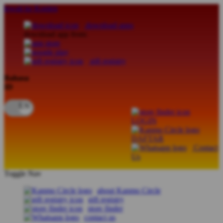
lewati ke Konten
download apps
download app from:
gift registry
Bahasa
ID
LOGIN
DAFTAR
Contact
Us
Toggle Nav
about Kanmo Circle
gift registry
store finder
contact us