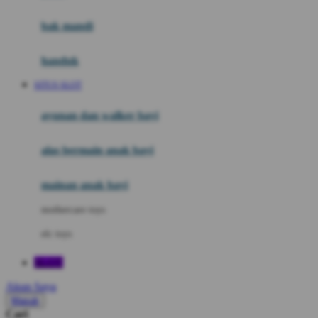
Mini Monkey
Moby
bak mandi
Momami
handuk
Mothercare
SITUS SLOT
Mustela
ayunan dan walker bayi
My Buddy Tag
My K
alas bermain anak bayi
N
mainan anak bayi
Naif
mothercare toys
Nike
elc toys
Nordic Natural
SLOT
Nuby
Akun Saya
Nuna
Masuk
Cari