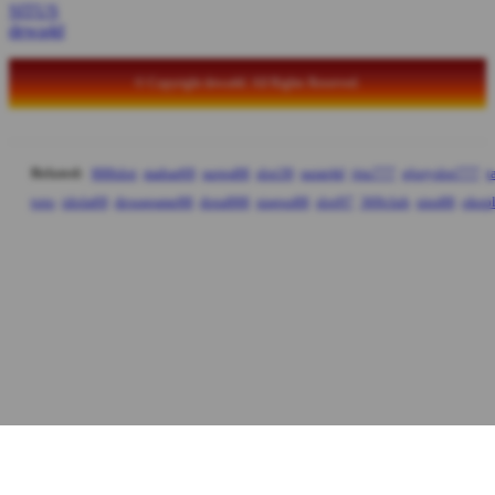
dewa4d
TOGEL
SITUS
dewa4d
© Copyright dewa4d. All Rights Reserved.
Related:
888slot
mabar69
surga88
slot39
surat4d
jitu777
gloryslot777
t
toto
idola69
dewagame88
dota888
siagus88
slot97
369club
sins88
okep