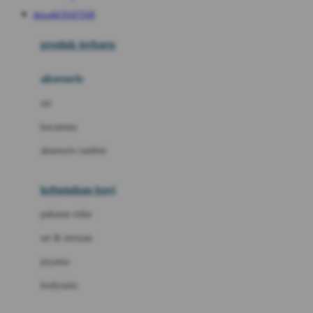
Awan
dewa4d DAFTAR
Azetabio
produk terbaru
B
aksesoris
Baabaasheepz
tas
Babiators
kacamata
Baby Dove
aksesoris rambut
Baby Jogger
Baby Rovega
kebutuhan bayi
Babybee
pakaian tidur
Banana Boat
set & terusan
Banz
piyama
Barbie
bodysuits
Beaba