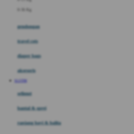
Felt So Sweet
0-36 Kg
Fisher Price
Flipper
gendongan
Friends Of Sally
travel cots
G
diaper bags
Gb
Geko
aksesoris
Graco
SLOT88
Gund
selimut
H
bantal & sprei
Habbie
Haenim
ranjang bayi & balita
Happy Horse