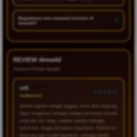
pertandingan untuk membuat keputusan yang lebih hati-
Misalnya, Anda bisa memilih permainan dengan poin
hati. Pengguna dapat dengan mudah mengakses
Setelah mendaftar sebagai anggota, kamu dapat
tinggi atau mempelajari strategi efektif untuk
sepuluh tips untuk mengelola akun, misalnya beralih
menggunakan berbagai tips untuk menavigasi dunia
Bagaimana cara memulai bermain di
meningkatkan peluang kemenangan. Platform ini juga
+
cepat antara kategori permainan kasino dan aktivitas
dewa4d?
perjudian digital ini. Untuk contohnya, pilihlah slot atau
menyediakan informasi tentang olahraga terkini,
olahraga. Selain itu, platform ini menawarkan tips
permainan meja yang menawarkan poin tinggi untuk
memungkinkan Anda untuk memaksimalkan
Setelah daftar , anggot dapat menggunakan tips untuk
tentang cara deposit dan penarikan yang lebih cepat
meningkatkan peluangmu. Selain itu, platform ini
pengalaman bermain taruhan olahraga. Anda dapat
menavigasi permainan kasino dan olahraga secara
atau memeriksa pembaruan game terbaru. Dengan
menyediakan strategi untuk penggunaan efektif bingo
mengelola akun Anda dengan mudah - beralih cepat
efektif. Misalnya, pengguna dapat mempelajari strategi
panduan ini, Anda dapat memaksimalkan pengalaman
dan kategori taruhan olahraga, seperti menganalisis
antara kategori permainan kasino dan olahraga,
untuk memilih permainan bingo atau taruhan olahraga
bermain seperti slot dan bingo dengan cara yang aman
peringkat para pemain untuk membuat keputusan yang
REVIEW dewa4d
memeriksa riwayat aktivitas, dan memantau poin yang
yang memberikan poin tertinggi. Platform ini juga
dan menyenangkan.
lebih hati-hati. Kamu dapat dengan mudah mengakses
telah Anda kumpulkan. Selain itu, platform ini juga
Testimoni Pemain dewa4d.
menyediakan panduan tentang cara mengaplikasikan
sepuluh tips untuk mengelola akun, misalnya beralih
memberi tahu Anda cara deposit dan withdrawal dengan
tips manajemen akun, seperti beralih cepat antara jenis
cepat antara permainan kasino dan aktivitas terkait
cepat dan aman. Dengan tips dan strategi yang
permainan, memproses deposit, penarikan, serta
olahraga, semua dengan panduan penggunaan yang
tersedia, Anda dapat menavigasi platform dengan
dina
melacak pembaruan terbaru pada permainan favorit
aman dan terpercaya.
mudah dan membuat pengalaman bermain semakin
mereka. Bagi pengguna baru, platform ini menawarkan
Verified User
menyenangkan.
sepuluh tips untuk memahami cara mendapatkan
pengalaman paling optimal, mencakup strategi dasar
dalam menikmati berbagai macam permainan mulai dari
slot hingga sports betting, sambil memastikan
keamanan dan kenyamanan selama menggunakan