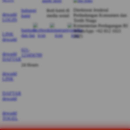
dewa4d
butuh
unduh aplikasi
we accept
bantuan?
dewa4d
hubungi
kami
dewa4d
SLOT
Direktorat Jenderal
hubungi
ikuti kami di
dewa4d
Perlindungan Konsumen dan
kami
media sosial
LOGIN
Tertib Niaga
Kementerian Perdagangan RI
bantuan
WhatsApp: +62 812 1021
LINK
dan faq
3625
dewa4d
021-
dewa4d
123456789
DAFTAR
24 Hours
dewa4d
LINK
DAFTAR
dewa4d