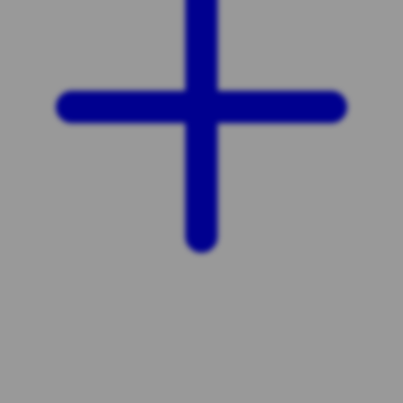
X
Xootz
Y
Yamatoya
Z
Zaxy
Zoggs
0-9
4Moms
59S