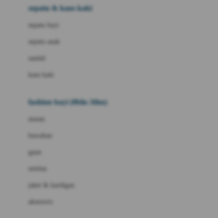
Beauty Barn
sepatu & kaus kaki
Bio Oil
sepatu bayi
Biolane
sepatu anak
Bite Fighters
sandal
Bizzi Growin
kaus kaki
Blackmores
fashion bayi (0bln-3thn)
Blooming Marvellous
atasan
Bonnels
bawahan
Bravado
gaun
Bruder
setelan
Brush Baby
jaket & kardigan
Buds Organics
aksesoris
Bugaboo