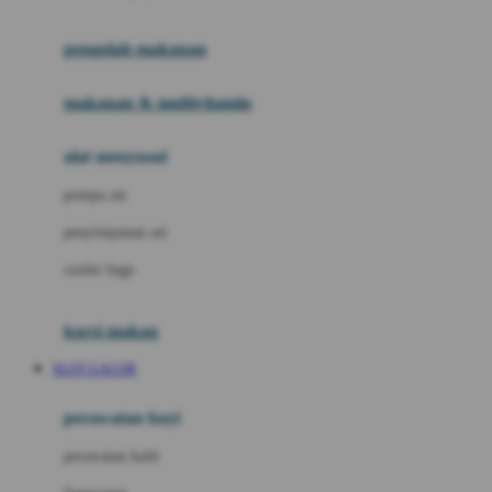
Joie
pengolah makanan
Joolz
Jujube
makanan & multivitamin
K
alat menyusui
Kiddycuts
pompa asi
Kumon
penyimpanan asi
L
cooler bags
Leapfrog
kursi makan
Leclerc
SLOT GACOR
Lee Vierra
Lillebaby
perawatan bayi
Little Bird Told Me
perawatan kulit
Little Miss Janis