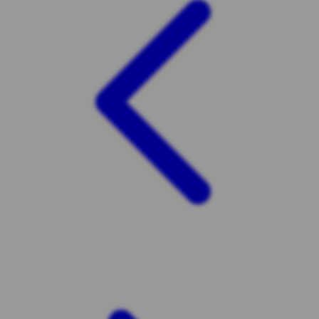
Squishmallows
Starbooks
Stick-O
Stokke
Sudocrem
Sumimo
Sunnylife
Sun-Staches
Swimava
T
Tommee Tippee
Trunki
Tutti Bambini