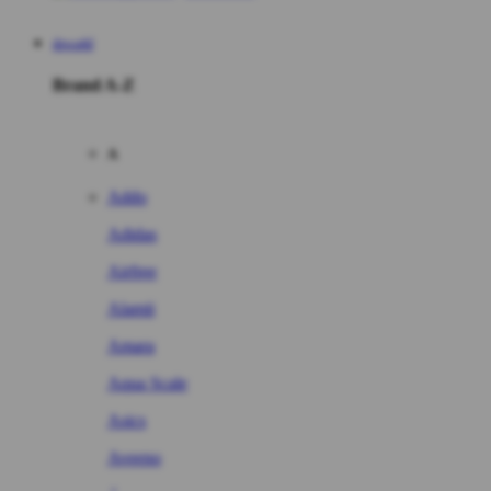
dewa4d
Brand A-Z
A
Addo
Adidas
Airfree
Alamii
Amara
Aqua Scale
Asics
Aveeno