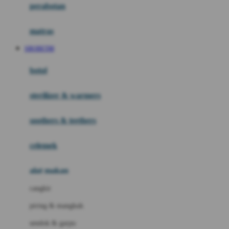
perabotan
Happy Tummy
Hauck
matras
Havaianas
SBOBET88
Hegen
botol
Hot Wheels
sterilizer & warmers
Hybrid
soothers & teethers
I
Inlacta DHA
celemek
Interlac
alat makan
Ivenet
cangkir
J
piring & mangkuk
Jack N Jill
sendok & garpu