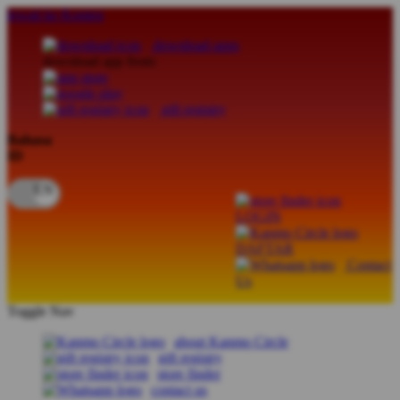
lewati ke Konten
download apps
download app from:
gift registry
Bahasa
ID
LOGIN
DAFTAR
Contact
Us
Toggle Nav
about Kanmo Circle
gift registry
store finder
contact us