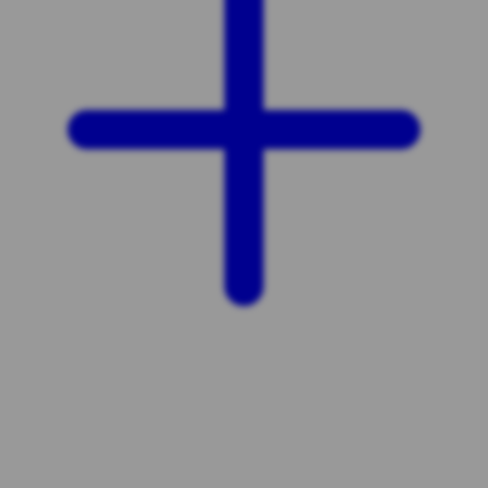
X
Xootz
Y
Yamatoya
Z
Zaxy
Zoggs
0-9
4Moms
59S