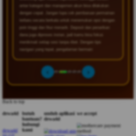
platform.
‹
›
Back to top