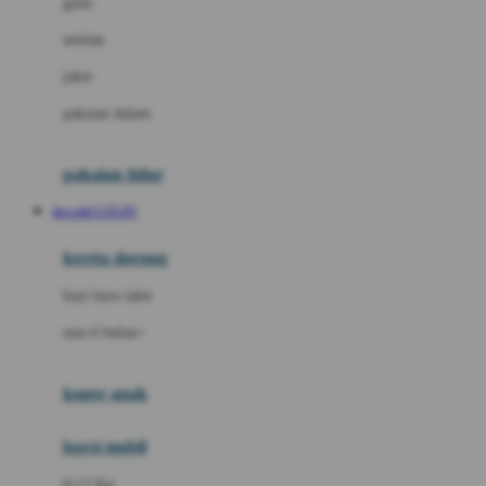
gaun
Dae Organics
setelan
Docare
jaket
Doona
pakaian dalam
Down To Earth
Drew
pakaian tidur
Dr. Brown's
dewa4d LOGIN
E
kereta dorong
ELC
bayi baru lahir
Ergobaby
usia 6 bulan+
Expert Care
koper anak
Ezyroller
kursi mobil
F
0-13 Kg