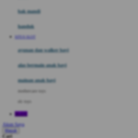
Mini Monkey
Moby
bak mandi
Momami
handuk
Mothercare
SITUS SLOT
Mustela
ayunan dan walker bayi
My Buddy Tag
My K
alas bermain anak bayi
N
mainan anak bayi
Naif
mothercare toys
Nike
elc toys
Nordic Natural
SLOT
Nuby
Akun Saya
Nuna
Masuk
Cari