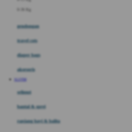
Felt So Sweet
0-36 Kg
Fisher Price
Flipper
gendongan
Friends Of Sally
travel cots
G
diaper bags
Gb
Geko
aksesoris
Graco
SLOT88
Gund
selimut
H
bantal & sprei
Habbie
Haenim
ranjang bayi & balita
Happy Horse