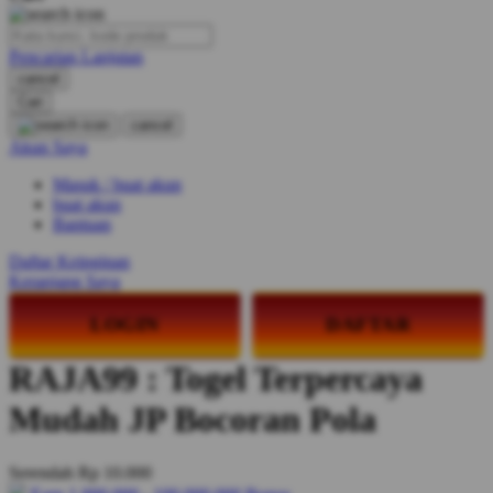
O
Pencarian Lanjutan
Oh Ma Grain
cancel
Okiedog
Cari
cancel
P
Akun Saya
Masuk / buat akun
Peachy
buat akun
Phil & Ted's
Bantuan
Philips Avent
Daftar Keinginan
Keranjang Saya
Pigeon
LOGIN
DAFTAR
Playgro
RAJA99 : Togel Terpercaya
Poled Global
Mudah JP Bocoran Pola
Ponycycle
Puma
Serendah
Rp 10.000
Pureats