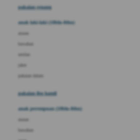
Buggygear
pakaian renang
Bumkins
anak laki-laki (18bln-8thn)
C
atasan
Cetaphil
bawahan
Chicco
setelan
Childlife
jaket
Clevamama
pakaian dalam
Cocolatte
Cottonseeds
pakaian ibu hamil
Cozy N Safe
anak perempuan (18bln-8thn)
Crane
atasan
Cybex
bawahan
D