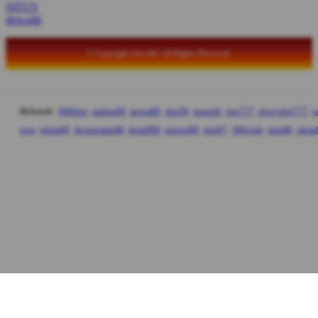
dewa4d
TOGEL
SITUS
dewa4d
© Copyright dewa4d. All Rights Reserved.
Related:
888slot
mabar69
surga88
slot39
surat4d
jitu777
gloryslot777
t
toto
idola69
dewagame88
dota888
siagus88
slot97
369club
sins88
okep