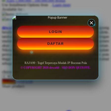
Earn
1.000.000
-
100.000.000
Bonus
Use Installment Options from
.
Laarn more
Q
Available for :
home delivery
QV Baby
store pickup
dewa4d
Setelah register sebagai anggota, kamu bisa langsung
R
LOGIN
beralih antar kategori permainan mulai dari slot, bingo, roulette,
taruhan olahraga, kasino live, hingga permainan meja dengan
Real Shades
mudah. Platform ini menyediakan tips navigasi dan manajemen
DAFTAR
akun yang simpel agar pengalaman bermainmu semakin nyaman.
Red Castle
Nikmati juga fitur deposit dan penarikan cepat serta update
permainan terbaru setiap minggunya. Jangan lupa kumpulkan poin
Ribbon Madness
tinggi dari setiap aktivitas untuk mendapatkan keuntungan maksimal
sebagai pemain baru.
RAJA99 : Togel Terpercaya Mudah JP Bocoran Pola
S
© COPYRIGHT 2026 dewa4d - SEO DON QUIXOTE.
choose qty
Sebamed
DAFTAR
LOGIN
Silver Cross
Share product:
Simply Idea
Skip Hop
Spectra