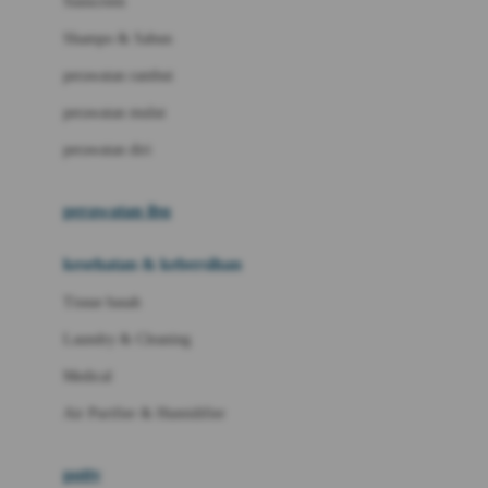
Sunscreen
London Taxi
Shampo & Sabun
Love To Dream
perawatan rambut
perawatan mulut
M
perawatan diri
Magformers
Mama's Choice
perawatan ibu
Mamas&Papas
kesehatan & kebersihan
Mamaway
Tissue basah
Maxi Cosi
Laundry & Cleaning
Megabloks
Medical
Micro
Air Purifier & Humidifier
MiDeer
Mimi & Lula
potty