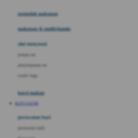
Joie
pengolah makanan
Joolz
Jujube
makanan & multivitamin
K
alat menyusui
Kiddycuts
pompa asi
Kumon
penyimpanan asi
L
cooler bags
Leapfrog
kursi makan
Leclerc
SLOT GACOR
Lee Vierra
Lillebaby
perawatan bayi
Little Bird Told Me
perawatan kulit
Little Miss Janis