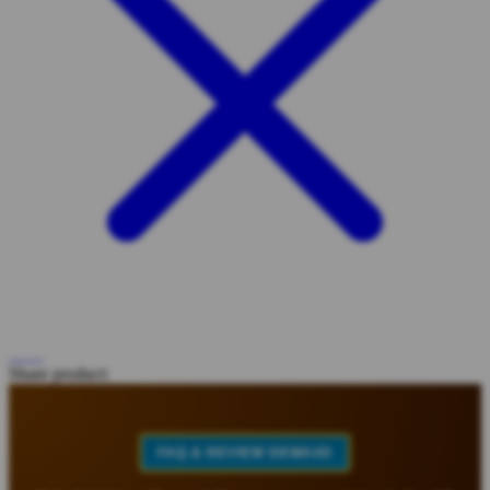
Share product:
FAQ & REVIEW DEWA4D