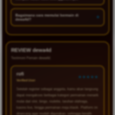
pertandingan untuk membuat keputusan yang lebih hati-
Misalnya, Anda bisa memilih permainan dengan poin
hati. Pengguna dapat dengan mudah mengakses
Setelah mendaftar sebagai anggota, kamu dapat
tinggi atau mempelajari strategi efektif untuk
sepuluh tips untuk mengelola akun, misalnya beralih
menggunakan berbagai tips untuk menavigasi dunia
Bagaimana cara memulai bermain di
meningkatkan peluang kemenangan. Platform ini juga
+
cepat antara kategori permainan kasino dan aktivitas
dewa4d?
perjudian digital ini. Untuk contohnya, pilihlah slot atau
menyediakan informasi tentang olahraga terkini,
olahraga. Selain itu, platform ini menawarkan tips
permainan meja yang menawarkan poin tinggi untuk
memungkinkan Anda untuk memaksimalkan
Setelah daftar , anggot dapat menggunakan tips untuk
tentang cara deposit dan penarikan yang lebih cepat
meningkatkan peluangmu. Selain itu, platform ini
pengalaman bermain taruhan olahraga. Anda dapat
menavigasi permainan kasino dan olahraga secara
atau memeriksa pembaruan game terbaru. Dengan
menyediakan strategi untuk penggunaan efektif bingo
mengelola akun Anda dengan mudah - beralih cepat
efektif. Misalnya, pengguna dapat mempelajari strategi
panduan ini, Anda dapat memaksimalkan pengalaman
dan kategori taruhan olahraga, seperti menganalisis
antara kategori permainan kasino dan olahraga,
untuk memilih permainan bingo atau taruhan olahraga
bermain seperti slot dan bingo dengan cara yang aman
peringkat para pemain untuk membuat keputusan yang
REVIEW dewa4d
memeriksa riwayat aktivitas, dan memantau poin yang
yang memberikan poin tertinggi. Platform ini juga
dan menyenangkan.
lebih hati-hati. Kamu dapat dengan mudah mengakses
telah Anda kumpulkan. Selain itu, platform ini juga
Testimoni Pemain dewa4d.
menyediakan panduan tentang cara mengaplikasikan
sepuluh tips untuk mengelola akun, misalnya beralih
memberi tahu Anda cara deposit dan withdrawal dengan
tips manajemen akun, seperti beralih cepat antara jenis
cepat antara permainan kasino dan aktivitas terkait
cepat dan aman. Dengan tips dan strategi yang
permainan, memproses deposit, penarikan, serta
olahraga, semua dengan panduan penggunaan yang
dina
tersedia, Anda dapat menavigasi platform dengan
melacak pembaruan terbaru pada permainan favorit
★★★★★
aman dan terpercaya.
Verified User
mudah dan membuat pengalaman bermain semakin
mereka. Bagi pengguna baru, platform ini menawarkan
menyenangkan.
sepuluh tips untuk memahami cara mendapatkan
Setelah mendaftar, kamu bisa menggunakan berbagai
pengalaman paling optimal, mencakup strategi dasar
tips untuk menavigasi berbagai macam permainan
dalam menikmati berbagai macam permainan mulai dari
yang tersedia, misalnya memilih jenis game yang
slot hingga sports betting, sambil memastikan
sesuai dengan preferensimu atau mempelajari strategi
keamanan dan kenyamanan selama menggunakan
populer di dunia kasino. Platform ini juga menyediakan