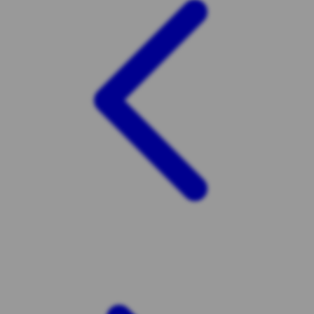
Squishmallows
Starbooks
Stick-O
Stokke
Sudocrem
Sumimo
Sunnylife
Sun-Staches
Swimava
T
Tommee Tippee
Trunki
Tutti Bambini