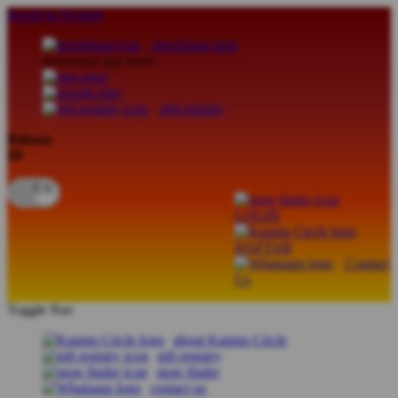
lewati ke Konten
download apps
download app from:
gift registry
Bahasa
ID
LOGIN
DAFTAR
Contact
Us
Toggle Nav
about Kanmo Circle
gift registry
store finder
contact us