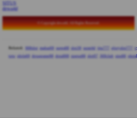
dewa4d
TOGEL
SITUS
dewa4d
© Copyright dewa4d. All Rights Reserved.
Related:
888slot
mabar69
surga88
slot39
surat4d
jitu777
gloryslot777
t
toto
idola69
dewagame88
dota888
siagus88
slot97
369club
sins88
okep