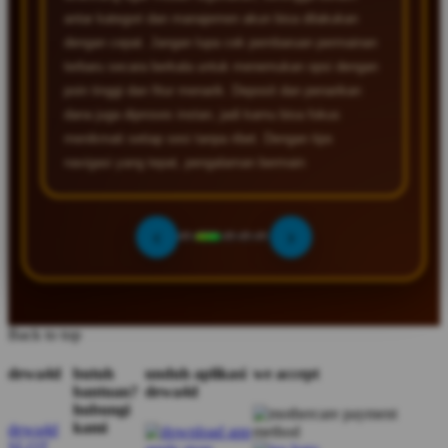
platform.
tips untuk penggunaan efektif dalam berbagai kategori,
seperti bingo dan olahraga. Misalnya, pengguna bisa
menganalisis peringkat pertandingan olahraga untuk
membuat keputusan yang lebih tepat saat bertaruh
atau mempelajari strategi khusus untuk memenangkan
permainan bingo. Selain itu, kamu dapat menemukan
tips praktis mengenai cara mengelola akun dengan
mudah, seperti beralih cepat antara bermain game
kasino dan mengikuti pertandingan olahraga, serta
panduan tentang cara melakukan deposit dan
penarikan secara aman.
‹
›
Back to top