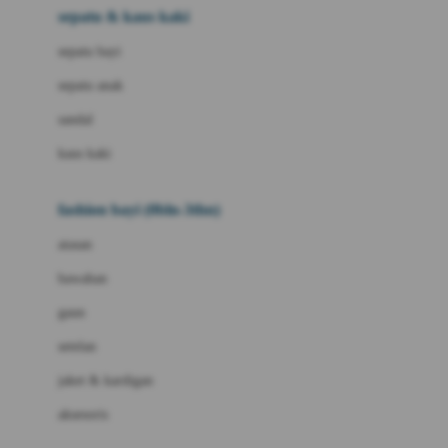
Beauty Barn
sepatu & kaus kaki
Bio Oil
sepatu bayi
Biolane
sepatu anak
Bite Fighters
sandal
Bizzi Growin
kaus kaki
Blackmores
fashion bayi (0bln-3thn)
Blooming Marvellous
atasan
Bonnels
bawahan
Bravado
gaun
Bruder
setelan
Brush Baby
jaket & kardigan
Buds Organics
aksesoris
Bugaboo