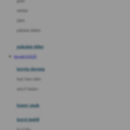
gaun
Dae Organics
setelan
Docare
jaket
Doona
pakaian dalam
Down To Earth
Drew
pakaian tidur
Dr. Brown's
dewa4d LOGIN
E
kereta dorong
ELC
bayi baru lahir
Ergobaby
usia 6 bulan+
Expert Care
koper anak
Ezyroller
kursi mobil
F
0-13 Kg