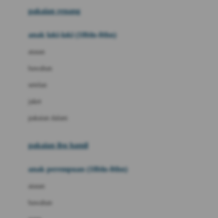
Buggygear
pakaian renang
Bumkins
anak laki-laki (18bln-8thn)
C
atasan
Cetaphil
bawahan
Chicco
setelan
Childlife
jaket
Clevamama
pakaian dalam
Cocolatte
Cottonseeds
pakaian ibu hamil
Cozy N Safe
anak perempuan (18bln-8thn)
Crane
atasan
Cybex
bawahan
D