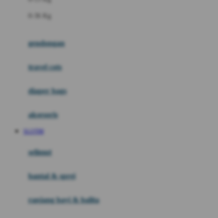
Felt So Sweet
0-36 Kg
Fisher Price
Flipper
gendongan
Friends Of Sally
travel cots
G
diaper bags
Gb
Geko
aksesoris
Graco
SLOT88
Gund
selimut
H
bantal & sprei
Habbie
Haenim
ranjang bayi & balita
Happy Horse