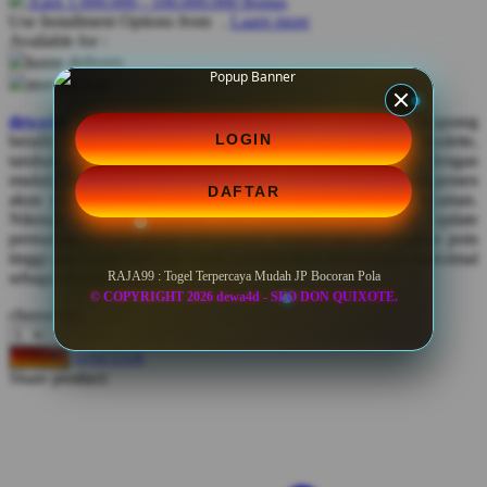
Earn
1.000.000
-
100.000.000
Bonus
Use Installment Options from
.
Laarn more
Q
Available for :
home delivery
QV Baby
store pickup
dewa4d
Setelah register sebagai anggota, kamu bisa langsung
R
LOGIN
beralih antar kategori permainan mulai dari slot, bingo, roulette,
taruhan olahraga, kasino live, hingga permainan meja dengan
Real Shades
mudah. Platform ini menyediakan tips navigasi dan manajemen
DAFTAR
akun yang simpel agar pengalaman bermainmu semakin nyaman.
Red Castle
Nikmati juga fitur deposit dan penarikan cepat serta update
permainan terbaru setiap minggunya. Jangan lupa kumpulkan poin
Ribbon Madness
tinggi dari setiap aktivitas untuk mendapatkan keuntungan maksimal
sebagai pemain baru.
RAJA99 : Togel Terpercaya Mudah JP Bocoran Pola
S
© COPYRIGHT 2026 dewa4d - SEO DON QUIXOTE.
choose qty
Sebamed
DAFTAR
LOGIN
Silver Cross
Share product:
Simply Idea
Skip Hop
Spectra