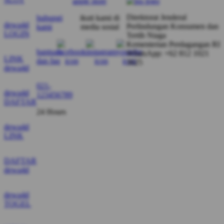
dewa4d
butuh
unduh aplikasi
we accept
bantuan?
dewa4d
hubungi
kami
dewa4d
SLOT
Direktorat Jenderal
hubungi
ikuti kami di
dewa4d
Perlindungan Konsumen dan
kami
media sosial
LOGIN
Tertib Niaga
Kementerian Perdagangan RI
bantuan
WhatsApp: +62 812 1021
LINK
dan faq
3625
dewa4d
021-
dewa4d
123456789
DAFTAR
24 Hours
dewa4d
LINK
DAFTAR
dewa4d