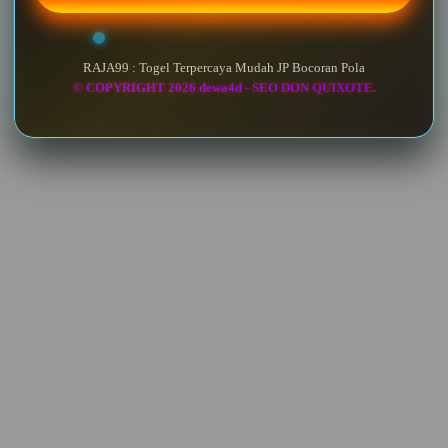
RAJA99 : Togel Terpercaya Mudah JP Bocoran Pola
© COPYRIGHT 2026 dewa4d - SEO DON QUIXOTE.