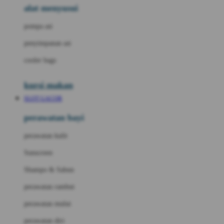
alat menyusui
pompa asi
penyimpanan asi
cooler bags
kursi makan
SLOT GACOR
perawatan bayi
perawatan kulit
Sunscreen
Shampo & Sabun
perawatan rambut
perawatan mulut
perawatan diri