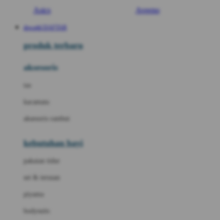
Asics
Aveeno
dewa4d DAFTAR
produk terbaru
aksesoris
tas
kacamata
aksesoris rambut
kebutuhan bayi
pakaian tidur
set & terusan
piyama
bodysuits