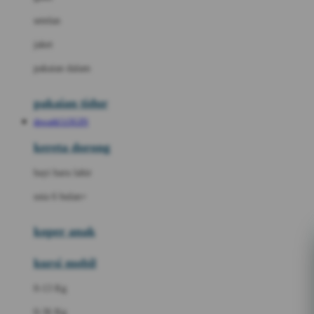
setelan
jaket
pakaian dalam
pakaian tidur
dewa4d LOGIN
kereta dorong
bayi baru lahir
usia 6 bulan+
koper anak
kursi mobil
0-13 Kg
0-36 Kg