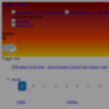
lewati ke Konten
download apps
gift reg
download app from:
Bahasa
ID
Toggle Nav
about Kanmo Circle
dewa4d
A
B
C
D
E
F
G
H
Addo
Adidas