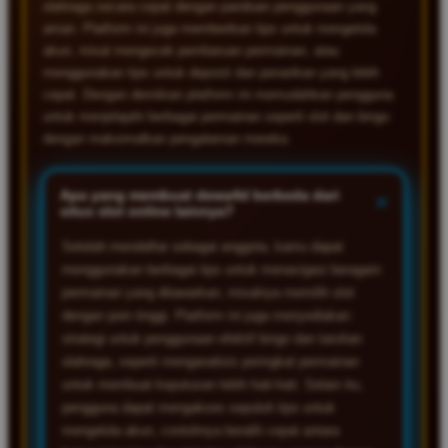
olahraga secara cepat dengan panduan penggunaan yang
aman. Platform ini juga memberikan tips untuk mengelola
akun, misal mengecek pembaruan permainan, atau
menggunakan tips untuk deposit dan penarikan yang lebih
cepat. Dengan demikian platform ini memudahkan pengguna
untuk menjelajahi berbagai permainan seperti slot dan bingo
dengan maksimalkan pengalaman mereka.
Apa yang membuat dewa4d berbeda dari
+
situs slot online lainnya?
Setelah mendaftar sebagai anggota, kamu dapat
menggunakan berbagai tips untuk menavigasi beragam
permainan yang ditawarkan, misalnya memilih slot
dengan poin tinggi. Platform ini juga menyediakan
strategi untuk penggunaan efektif bingo dan taruhan
olahraga, seperti menganalisis peringkat permainan
untuk membuat keputusan lebih hati-hati. Selain itu,
pengguna dapat mengakses sepuluh tips untuk
mengelola akun, contohnya beralih cepat antara