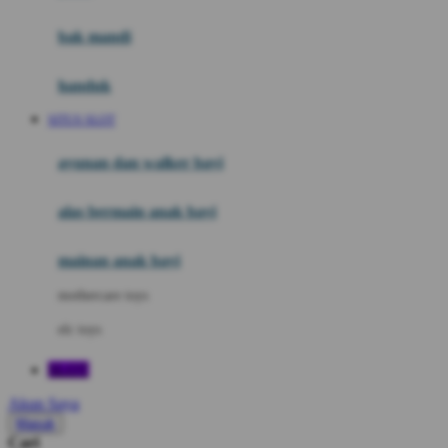
Mini Monkey
Moby
bak mandi
Momami
handuk
Mothercare
SITUS SLOT
Mustela
ayunan dan walker bayi
My Buddy Tag
My K
alas bermain anak bayi
N
mainan anak bayi
Naif
mothercare toys
Nike
elc toys
Nordic Natural
SLOT
Nuby
Akun Saya
Nuna
Masuk
Cari