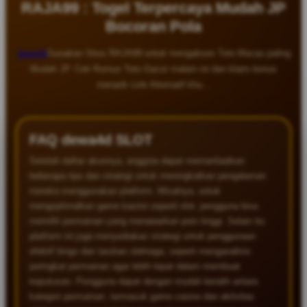
RAJA99 : Togel Terpercaya Mudah JP
Bocoran Pola
dewa4d
Gunakan Situs RAJA99 untuk mengakses Toto Macau paling
Mudah JP. Cek Rumus Toto Gacor malam ini dan klaim bonus
menarik Link Alternatif khu...
FAQ dewa4d SLOT
Setelah daftar akunnya, anggota dapat memanfaatkan
beberapa tips dan strategi untuk meningkatkan pengalaman
mereka menggunakan platform. Misalnya, untuk
mengoptimalkan game kasino seperti slot, pengguna bisa
memilih permainan yang menawarkan poin tinggi. Selain itu
platform ini juga menyediakan strategi untuk penggunaan
efektif bingo dan taruhan olahraga, seperti menganalisis
peringkat permainan agar lebih tepat dalam membuat
keputusan. Pengguna dapat dengan mudah beralih antara
kategori permainan, termasuk game casino dan aktivitas