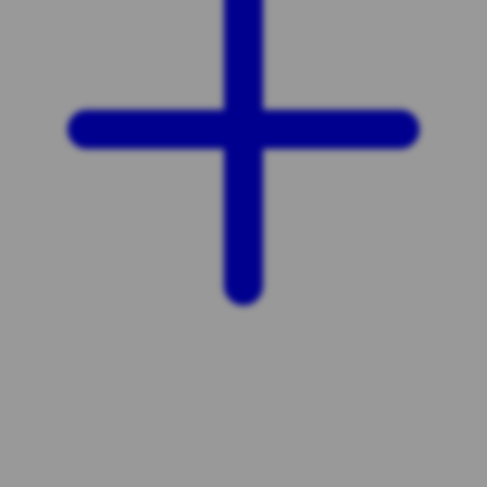
X
Xootz
Y
Yamatoya
Z
Zaxy
Zoggs
0-9
4Moms
59S