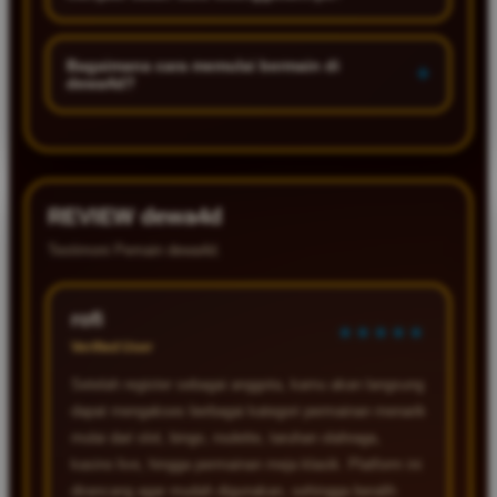
pertandingan untuk membuat keputusan yang lebih hati-
Misalnya, Anda bisa memilih permainan dengan poin
hati. Pengguna dapat dengan mudah mengakses
Setelah mendaftar sebagai anggota, kamu dapat
tinggi atau mempelajari strategi efektif untuk
sepuluh tips untuk mengelola akun, misalnya beralih
menggunakan berbagai tips untuk menavigasi dunia
Bagaimana cara memulai bermain di
meningkatkan peluang kemenangan. Platform ini juga
+
cepat antara kategori permainan kasino dan aktivitas
dewa4d?
perjudian digital ini. Untuk contohnya, pilihlah slot atau
menyediakan informasi tentang olahraga terkini,
olahraga. Selain itu, platform ini menawarkan tips
permainan meja yang menawarkan poin tinggi untuk
memungkinkan Anda untuk memaksimalkan
Setelah daftar , anggot dapat menggunakan tips untuk
tentang cara deposit dan penarikan yang lebih cepat
meningkatkan peluangmu. Selain itu, platform ini
pengalaman bermain taruhan olahraga. Anda dapat
menavigasi permainan kasino dan olahraga secara
atau memeriksa pembaruan game terbaru. Dengan
menyediakan strategi untuk penggunaan efektif bingo
mengelola akun Anda dengan mudah - beralih cepat
efektif. Misalnya, pengguna dapat mempelajari strategi
panduan ini, Anda dapat memaksimalkan pengalaman
dan kategori taruhan olahraga, seperti menganalisis
antara kategori permainan kasino dan olahraga,
untuk memilih permainan bingo atau taruhan olahraga
bermain seperti slot dan bingo dengan cara yang aman
peringkat para pemain untuk membuat keputusan yang
REVIEW dewa4d
memeriksa riwayat aktivitas, dan memantau poin yang
yang memberikan poin tertinggi. Platform ini juga
dan menyenangkan.
lebih hati-hati. Kamu dapat dengan mudah mengakses
telah Anda kumpulkan. Selain itu, platform ini juga
Testimoni Pemain dewa4d.
menyediakan panduan tentang cara mengaplikasikan
sepuluh tips untuk mengelola akun, misalnya beralih
memberi tahu Anda cara deposit dan withdrawal dengan
tips manajemen akun, seperti beralih cepat antara jenis
cepat antara permainan kasino dan aktivitas terkait
cepat dan aman. Dengan tips dan strategi yang
permainan, memproses deposit, penarikan, serta
olahraga, semua dengan panduan penggunaan yang
tersedia, Anda dapat menavigasi platform dengan
dina
melacak pembaruan terbaru pada permainan favorit
aman dan terpercaya.
mudah dan membuat pengalaman bermain semakin
mereka. Bagi pengguna baru, platform ini menawarkan
Verified User
menyenangkan.
sepuluh tips untuk memahami cara mendapatkan
pengalaman paling optimal, mencakup strategi dasar
dalam menikmati berbagai macam permainan mulai dari
slot hingga sports betting, sambil memastikan
keamanan dan kenyamanan selama menggunakan