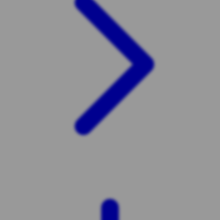
Twistshake
TY Toys
U
V
Veja
Vitaflow
Vtech
W
Waterland
Wellness