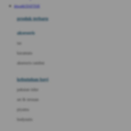
Awan
dewa4d DAFTAR
Azetabio
produk terbaru
B
aksesoris
Baabaasheepz
tas
Babiators
kacamata
Baby Dove
aksesoris rambut
Baby Jogger
Baby Rovega
kebutuhan bayi
Babybee
pakaian tidur
Banana Boat
set & terusan
Banz
piyama
Barbie
bodysuits
Beaba