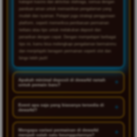
kategori kasino dan aktivitas olahraga, semua dengan
panduan aman untuk memastikan pengalaman yang
mudah dan nyaman. Pelajari juga strategi penggunaan
platform, seperti memeriksa pembaruan permainan
terbaru atau tips untuk melakukan deposit dan
penarikan dengan cepat. Dengan mempelajari berbagai
tips ini, kamu bisa melengkapi pengalaman bermainmu
dan menjelajahi beragam permainan seperti slot dan
bingo lebih jauh!
Apakah minimal deposit di dewa4d ramah
+
untuk pemain baru?
Setelah pendaftaran selesai, anggota dapat
menggunakan tips untuk menavigasi berbagai macam
Event apa saja yang biasanya tersedia di
+
dewa4d?
permainan, contohnya dengan memilih permainan yang
sesuai minat atau memiliki poin tinggi. PLATFORM ini
Setelah mengregister dan menjadi anggota, Anda dapat
menyediakan strategi untuk penggunaan efektif bingo
menggunakan tips untuk menjelajahi berbagai
Mengapa variasi permainan di dewa4d
dan taruhan olahraga, seperti menganalisis peringkat
+
menjadi salah satu keunggulannya?
permainan kasino seperti slot, bingo, dan table games.