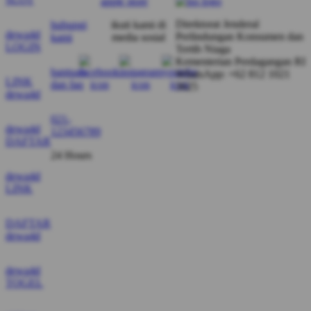
dewa4d
butuh
unduh aplikasi
we accept
bantuan?
dewa4d
hubungi
kami
dewa4d
SLOT
Direktorat Jenderal
hubungi
ikuti kami di
dewa4d
Perlindungan Konsumen dan
kami
media sosial
LOGIN
Tertib Niaga
Kementerian Perdagangan RI
bantuan
WhatsApp: +62 812 1021
LINK
dan faq
3625
dewa4d
021-
dewa4d
123456789
DAFTAR
24 Hours
dewa4d
LINK
DAFTAR
dewa4d