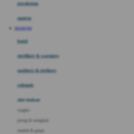
perabotan
Happy Tummy
Hauck
matras
Havaianas
SBOBET88
Hegen
botol
Hot Wheels
sterilizer & warmers
Hybrid
soothers & teethers
I
Inlacta DHA
celemek
Interlac
alat makan
Ivenet
cangkir
J
piring & mangkuk
Jack N Jill
sendok & garpu