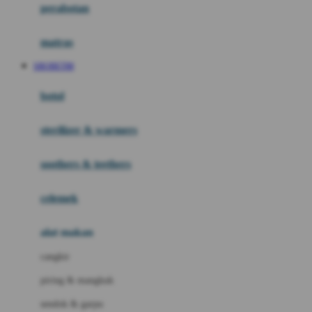
perabotan
Happy Tummy
Hauck
matras
Havaianas
SBOBET88
Hegen
botol
Hot Wheels
sterilizer & warmers
Hybrid
soothers & teethers
I
Inlacta DHA
celemek
Interlac
alat makan
Ivenet
cangkir
J
piring & mangkuk
Jack N Jill
sendok & garpu