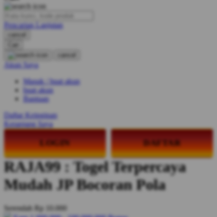
O
Pencarian Lanjutan
Oh Ma Grain
cancel
Okiedog
Cari
cancel
P
Akun Saya
Masuk / buat akun
Peachy
buat akun
Phil & Ted's
Bantuan
Philips Avent
Daftar Keinginan
Keranjang Saya
Pigeon
LOGIN
DAFTAR
Playgro
RAJA99 : Togel Terpercaya
Poled Global
Mudah JP Bocoran Pola
Ponycycle
Puma
Serendah
Rp 10.000
Pureats