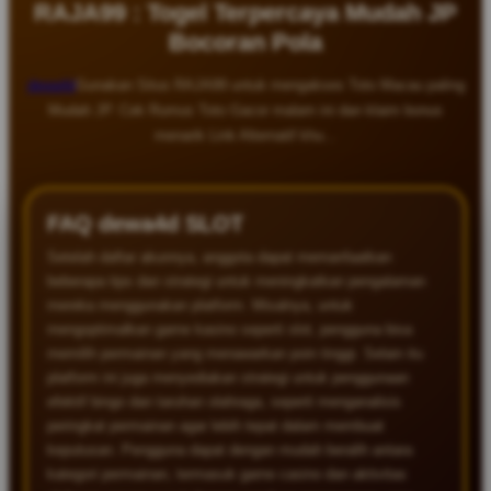
RAJA99 : Togel Terpercaya Mudah JP
Bocoran Pola
dewa4d
Gunakan Situs RAJA99 untuk mengakses Toto Macau paling
Mudah JP. Cek Rumus Toto Gacor malam ini dan klaim bonus
menarik Link Alternatif khu...
FAQ dewa4d SLOT
Setelah daftar akunnya, anggota dapat memanfaatkan
beberapa tips dan strategi untuk meningkatkan pengalaman
mereka menggunakan platform. Misalnya, untuk
mengoptimalkan game kasino seperti slot, pengguna bisa
memilih permainan yang menawarkan poin tinggi. Selain itu
platform ini juga menyediakan strategi untuk penggunaan
efektif bingo dan taruhan olahraga, seperti menganalisis
peringkat permainan agar lebih tepat dalam membuat
keputusan. Pengguna dapat dengan mudah beralih antara
kategori permainan, termasuk game casino dan aktivitas