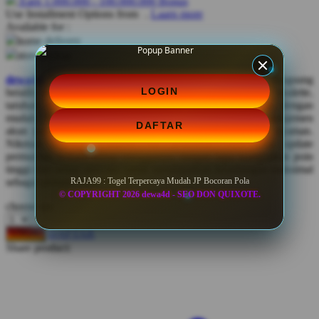
Earn
1.000.000
-
100.000.000
Bonus
Use Installment Options from
.
Laarn more
Q
Available for :
home delivery
QV Baby
store pickup
dewa4d
Setelah register sebagai anggota, kamu bisa langsung
R
LOGIN
beralih antar kategori permainan mulai dari slot, bingo, roulette,
taruhan olahraga, kasino live, hingga permainan meja dengan
Real Shades
mudah. Platform ini menyediakan tips navigasi dan manajemen
DAFTAR
akun yang simpel agar pengalaman bermainmu semakin nyaman.
Red Castle
Nikmati juga fitur deposit dan penarikan cepat serta update
permainan terbaru setiap minggunya. Jangan lupa kumpulkan poin
Ribbon Madness
tinggi dari setiap aktivitas untuk mendapatkan keuntungan maksimal
sebagai pemain baru.
RAJA99 : Togel Terpercaya Mudah JP Bocoran Pola
S
© COPYRIGHT 2026 dewa4d - SEO DON QUIXOTE.
choose qty
Sebamed
DAFTAR
LOGIN
Silver Cross
Share product:
Simply Idea
Skip Hop
Spectra