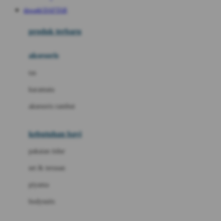
Awan
dewa4d DAFTAR
Azetabio
produk terbaru
B
aksesoris
Baabaasheepz
tas
Babiators
kacamata
Baby Dove
aksesoris rambut
Baby Jogger
Baby Rovega
kebutuhan bayi
Babybee
pakaian tidur
Banana Boat
set & terusan
Banz
piyama
Barbie
bodysuits
Beaba