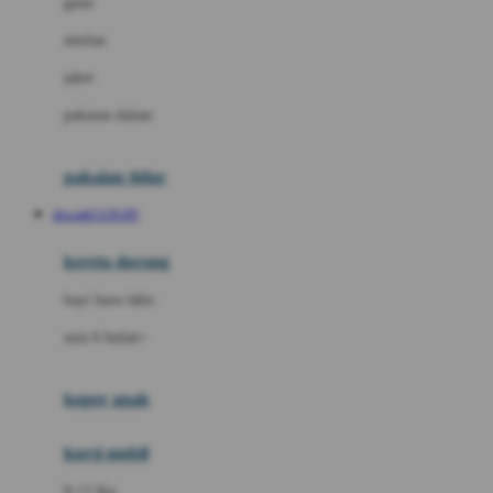
gaun
Dae Organics
setelan
Docare
jaket
Doona
pakaian dalam
Down To Earth
Drew
pakaian tidur
Dr. Brown's
dewa4d LOGIN
E
kereta dorong
ELC
bayi baru lahir
Ergobaby
usia 6 bulan+
Expert Care
koper anak
Ezyroller
kursi mobil
F
0-13 Kg