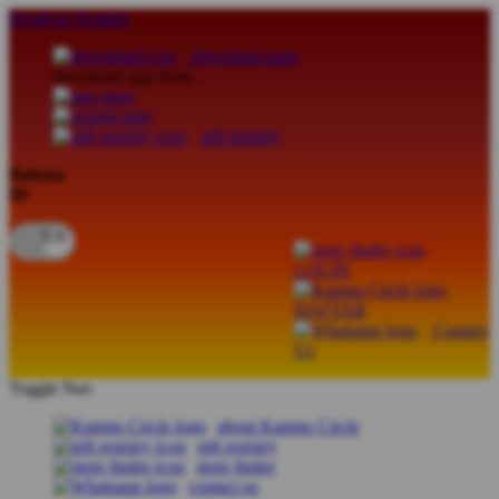
lewati ke Konten
download apps
download app from:
gift registry
Bahasa
ID
LOGIN
DAFTAR
Contact
Us
Toggle Nav
about Kanmo Circle
gift registry
store finder
contact us