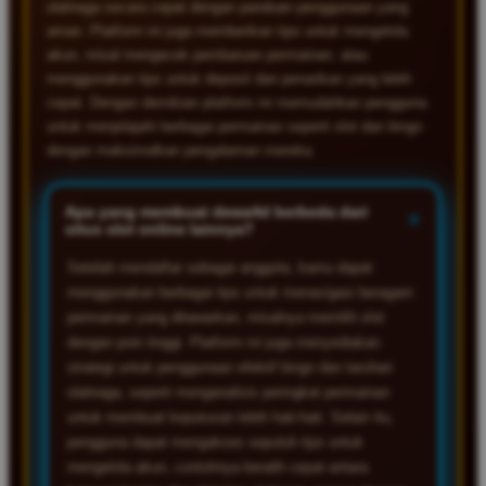
olahraga secara cepat dengan panduan penggunaan yang
aman. Platform ini juga memberikan tips untuk mengelola
akun, misal mengecek pembaruan permainan, atau
menggunakan tips untuk deposit dan penarikan yang lebih
cepat. Dengan demikian platform ini memudahkan pengguna
untuk menjelajahi berbagai permainan seperti slot dan bingo
dengan maksimalkan pengalaman mereka.
Apa yang membuat dewa4d berbeda dari
+
situs slot online lainnya?
Setelah mendaftar sebagai anggota, kamu dapat
menggunakan berbagai tips untuk menavigasi beragam
permainan yang ditawarkan, misalnya memilih slot
dengan poin tinggi. Platform ini juga menyediakan
strategi untuk penggunaan efektif bingo dan taruhan
olahraga, seperti menganalisis peringkat permainan
untuk membuat keputusan lebih hati-hati. Selain itu,
pengguna dapat mengakses sepuluh tips untuk
mengelola akun, contohnya beralih cepat antara