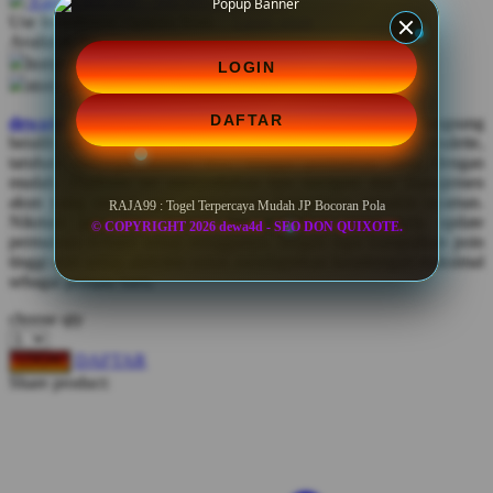
Earn
1.000.000
-
100.000.000
Bonus
Use Installment Options from
.
Laarn more
Q
Available for :
home delivery
LOGIN
QV Baby
store pickup
DAFTAR
dewa4d
Setelah register sebagai anggota, kamu bisa langsung
R
beralih antar kategori permainan mulai dari slot, bingo, roulette,
taruhan olahraga, kasino live, hingga permainan meja dengan
Real Shades
mudah. Platform ini menyediakan tips navigasi dan manajemen
akun yang simpel agar pengalaman bermainmu semakin nyaman.
Red Castle
RAJA99 : Togel Terpercaya Mudah JP Bocoran Pola
Nikmati juga fitur deposit dan penarikan cepat serta update
© COPYRIGHT 2026 dewa4d - SEO DON QUIXOTE.
permainan terbaru setiap minggunya. Jangan lupa kumpulkan poin
Ribbon Madness
tinggi dari setiap aktivitas untuk mendapatkan keuntungan maksimal
sebagai pemain baru.
S
choose qty
Sebamed
DAFTAR
LOGIN
Silver Cross
Share product:
Simply Idea
Skip Hop
Spectra