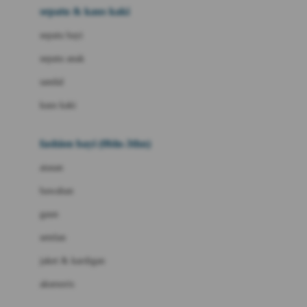
Beauty Barn
sepatu & kaus kaki
Bio Oil
sepatu bayi
Biolane
sepatu anak
Bite Fighters
sandal
Bizzi Growin
kaus kaki
Blackmores
fashion bayi (0bln-3thn)
Blooming Marvellous
atasan
Bonnels
bawahan
Bravado
gaun
Bruder
setelan
Brush Baby
jaket & kardigan
Buds Organics
aksesoris
Bugaboo