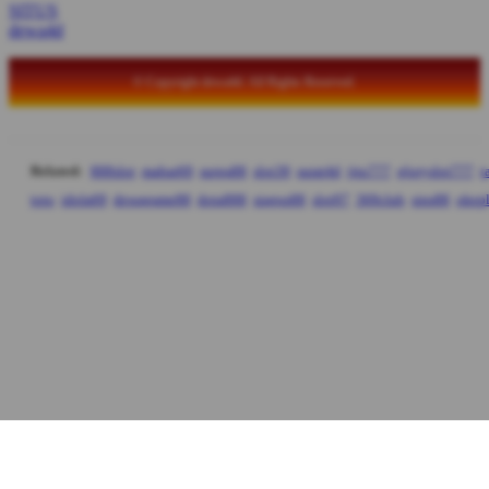
dewa4d
TOGEL
SITUS
dewa4d
© Copyright dewa4d. All Rights Reserved.
Related:
888slot
mabar69
surga88
slot39
surat4d
jitu777
gloryslot777
t
toto
idola69
dewagame88
dota888
siagus88
slot97
369club
sins88
okep