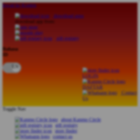
lewati ke Konten
download apps
download app from:
gift registry
Bahasa
ID
LOGIN
DAFTAR
Contact
Us
Toggle Nav
about Kanmo Circle
gift registry
store finder
contact us