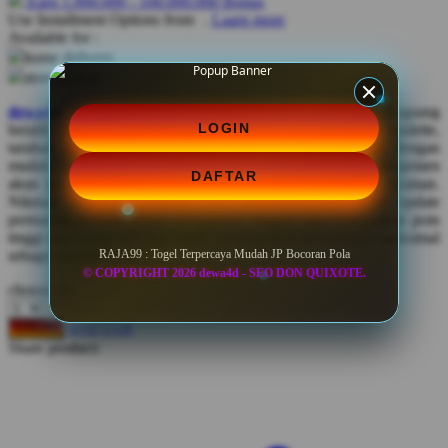
Earn
1.000.000
-
100.000.000
Bonus
Use Installment Options from
.
Laarn more
Q
Available for :
home delivery
QV Baby
store pickup
dewa4d
Setelah register sebagai anggota, kamu bisa langsung
R
LOGIN
beralih antar kategori permainan mulai dari slot, bingo, roulette,
taruhan olahraga, kasino live, hingga permainan meja dengan
Real Shades
mudah. Platform ini menyediakan tips navigasi dan manajemen
DAFTAR
akun yang simpel agar pengalaman bermainmu semakin nyaman.
Red Castle
Nikmati juga fitur deposit dan penarikan cepat serta update
permainan terbaru setiap minggunya. Jangan lupa kumpulkan poin
Ribbon Madness
tinggi dari setiap aktivitas untuk mendapatkan keuntungan maksimal
sebagai pemain baru.
RAJA99 : Togel Terpercaya Mudah JP Bocoran Pola
S
© COPYRIGHT 2026 dewa4d - SEO DON QUIXOTE.
choose qty
Sebamed
DAFTAR
LOGIN
Silver Cross
Share product:
Simply Idea
Skip Hop
Spectra