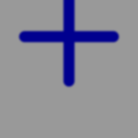
X
Xootz
Y
Yamatoya
Z
Zaxy
Zoggs
0-9
4Moms
59S