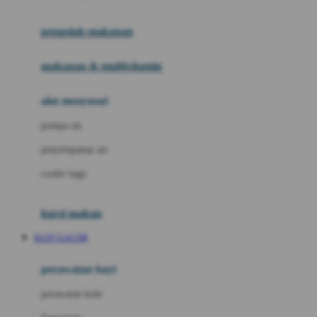
Joie
pengolah makanan
Joolz
Jujube
makanan & multivitamin
K
alat menyusui
Kiddycuts
pompa asi
Kumon
penyimpanan asi
L
cooler bags
Leapfrog
kursi makan
Leclerc
SLOT GACOR
Lee Vierra
Lillebaby
perawatan bayi
Little Bird Told Me
perawatan kulit
Little Miss Janis