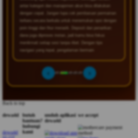
platform.
tips untuk penggunaan efektif dalam berbagai kategori,
seperti bingo dan olahraga. Misalnya, pengguna bisa
menganalisis peringkat pertandingan olahraga untuk
membuat keputusan yang lebih tepat saat bertaruh
atau mempelajari strategi khusus untuk memenangkan
permainan bingo. Selain itu, kamu dapat menemukan
tips praktis mengenai cara mengelola akun dengan
mudah, seperti beralih cepat antara bermain game
kasino dan mengikuti pertandingan olahraga, serta
panduan tentang cara melakukan deposit dan
penarikan secara aman.
‹
›
Back to top