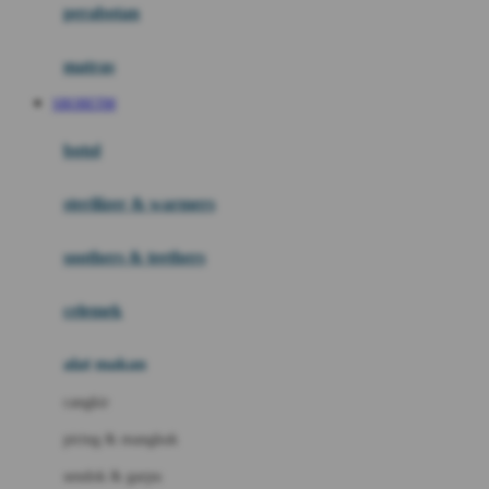
perabotan
Happy Tummy
Hauck
matras
Havaianas
SBOBET88
Hegen
botol
Hot Wheels
sterilizer & warmers
Hybrid
soothers & teethers
I
Inlacta DHA
celemek
Interlac
alat makan
Ivenet
cangkir
J
piring & mangkuk
Jack N Jill
sendok & garpu