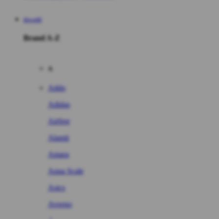
dewa4d
Brand A-Z
A
Addo
Adidas
Airfree
Alamii
Amara
Aqua Scale
Asics
Aveeno