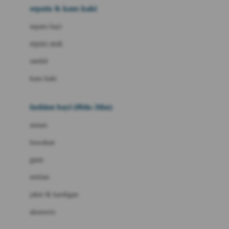
Beauty Barn
sepatu & kaus kaki
Bio Oil
sepatu bayi
Biolane
sepatu anak
Bite Fighters
sandal
Bizzi Growin
kaus kaki
Blackmores
fashion bayi (0bln-3thn)
Blooming Marvellous
atasan
Bonnels
bawahan
Bravado
gaun
Bruder
setelan
Brush Baby
jaket & kardigan
Buds Organics
aksesoris
Bugaboo