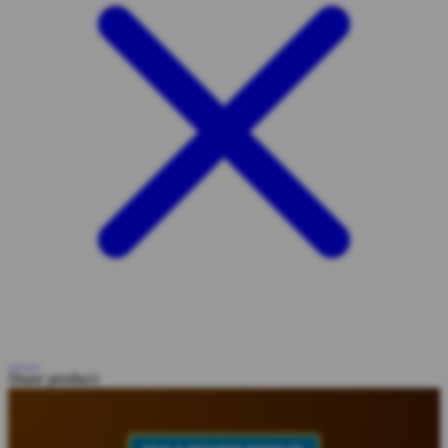
Share product: