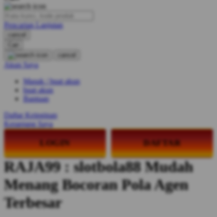
O
Pencarian Lanjutan
Oh Ma Grain
cancel
Okiedog
Cari
cancel
P
Akun Saya
Masuk / buat akun
Peachy
buat akun
Phil & Ted's
Bantuan
Philips Avent
Daftar Keinginan
Keranjang Saya
Pigeon
LOGIN
DAFTAR
Playgro
RAJA99 : slotbola88 Mudah
Poled Global
Menang Bocoran Pola Agen
Ponycycle
Puma
Terbesar
Pureats