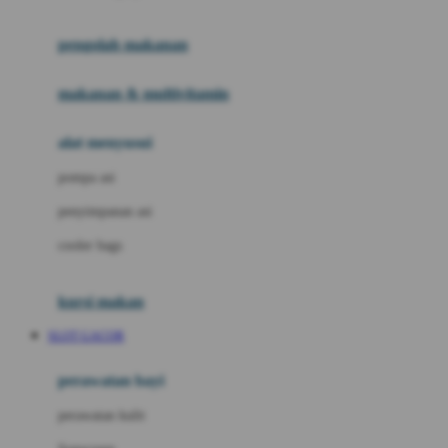
Joie
pengolah makanan
Joolz
Jujube
makanan & multivitamin
K
alat menyusui
Kiddycuts
pompa asi
Kumon
penyimpanan asi
L
cooler bags
Leapfrog
kursi makan
Leclerc
SLOT GACOR
Lee Vierra
Lillebaby
perawatan bayi
Little Bird Told Me
perawatan kulit
Little Miss Janis