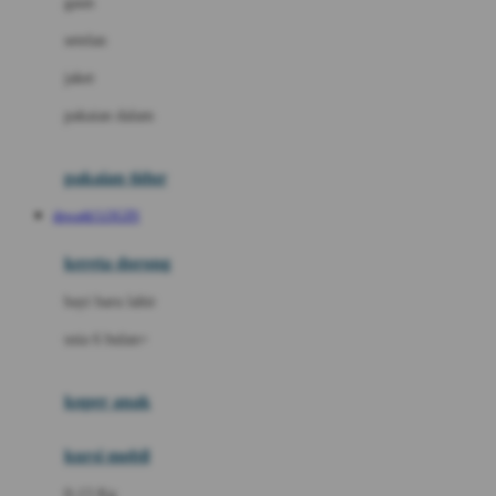
gaun
Dae Organics
setelan
Docare
jaket
Doona
pakaian dalam
Down To Earth
Drew
pakaian tidur
Dr. Brown's
dewa4d LOGIN
E
kereta dorong
ELC
bayi baru lahir
Ergobaby
usia 6 bulan+
Expert Care
koper anak
Ezyroller
kursi mobil
F
0-13 Kg