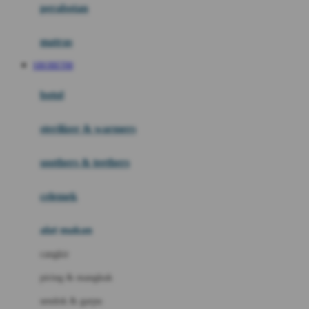
perabotan
Happy Tummy
Hauck
matras
Havaianas
SBOBET88
Hegen
botol
Hot Wheels
sterilizer & warmers
Hybrid
soothers & teethers
I
Inlacta DHA
celemek
Interlac
alat makan
Ivenet
cangkir
J
piring & mangkuk
Jack N Jill
sendok & garpu