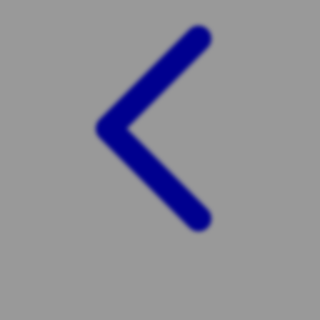
Squishmallows
Starbooks
Stick-O
Stokke
Sudocrem
Sumimo
Sunnylife
Sun-Staches
Swimava
T
Tommee Tippee
Trunki
Tutti Bambini