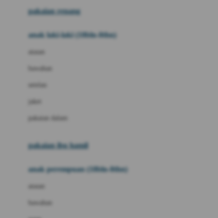
Buggygear
pakaian renang
Bumkins
anak laki-laki (18bln-8thn)
C
atasan
Cetaphil
bawahan
Chicco
setelan
Childlife
jaket
Clevamama
pakaian dalam
Cocolatte
Cottonseeds
pakaian ibu hamil
Cozy N Safe
anak perempuan (18bln-8thn)
Crane
atasan
Cybex
bawahan
D