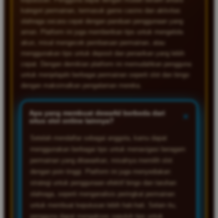
kategori permainan, termasuk game casino dan aktivitas
olahraga secara cepat dengan panduan penggunaan yang
aman. Platform ini juga memberikan tips untuk mengelola
akun, misal mengecek pembaruan permainan, atau
menggunakan tips untuk deposit dan penarikan yang lebih
cepat. Dengan demikian platform ini memudahkan pengguna
untuk menjelajahi berbagai permainan seperti slot dan bingo
dengan maksimalkan pengalaman mereka.
Apa yang membuat dewa4d berbeda dari
+
situs slot online lainnya?
Setelah mendaftar sebagai anggota, kamu dapat
menggunakan berbagai tips untuk menavigasi beragam
permainan yang ditawarkan, misalnya memilih slot
dengan poin tinggi. Platform ini juga menyediakan
strategi untuk penggunaan efektif bingo dan taruhan
olahraga, seperti menganalisis peringkat permainan
untuk membuat keputusan lebih hati-hati. Selain itu,
pengguna dapat mengakses sepuluh tips untuk