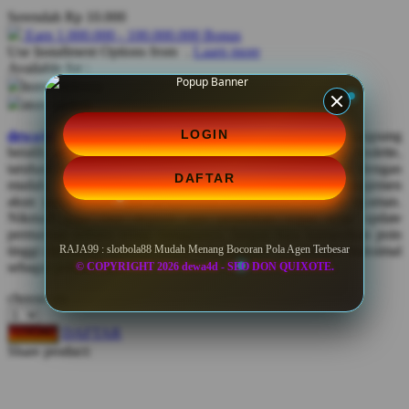
Serendah
Rp 10.000
Q
Earn
1.000.000
-
100.000.000
Bonus
Use Installment Options from
.
Laarn more
QV Baby
Available for :
home delivery
store pickup
R
LOGIN
dewa4d
Setelah register sebagai anggota, kamu bisa langsung
Real Shades
beralih antar kategori permainan mulai dari slot, bingo, roulette,
taruhan olahraga, kasino live, hingga permainan meja dengan
Red Castle
DAFTAR
mudah. Platform ini menyediakan tips navigasi dan manajemen
akun yang simpel agar pengalaman bermainmu semakin nyaman.
Ribbon Madness
Nikmati juga fitur deposit dan penarikan cepat serta update
permainan terbaru setiap minggunya. Jangan lupa kumpulkan poin
S
RAJA99 : slotbola88 Mudah Menang Bocoran Pola Agen Terbesar
tinggi dari setiap aktivitas untuk mendapatkan keuntungan maksimal
sebagai pemain baru.
© COPYRIGHT 2026 dewa4d - SEO DON QUIXOTE.
Sebamed
choose qty
Silver Cross
DAFTAR
LOGIN
Simply Idea
Share product:
Skip Hop
Spectra