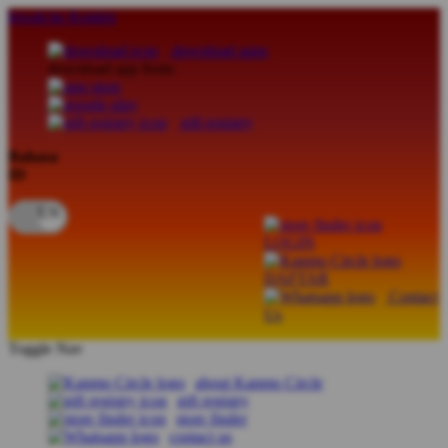
lewati ke Konten
download apps
download app from:
gift registry
Bahasa
ID
LOGIN
DAFTAR
Contact
Us
Toggle Nav
about Kanmo Circle
gift registry
store finder
contact us