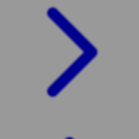
Twistshake
TY Toys
U
V
Veja
Vitaflow
Vtech
W
Waterland
Wellness