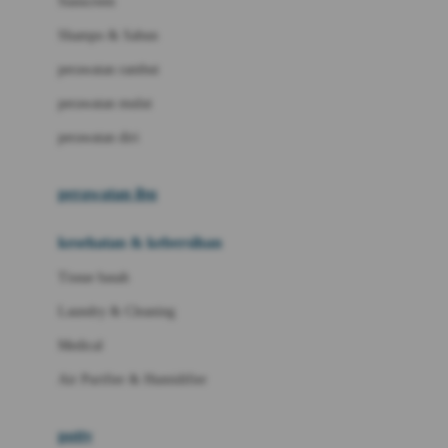
Sunscreen
London Taxi
Shampo & Sabun
Love To Dream
perawatan rambut
perawatan mulut
M
perawatan diri
Magformers
Mama's Choice
perawatan ibu
Mamas&Papas
kesehatan & kebersihan
Mamaway
Tissue basah
Maxi Cosi
Laundry & Cleaning
Megabloks
Medical
Micro
Air Purifier & Humidifier
MiDeer
Mimi & Lula
potty