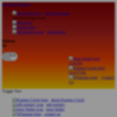
lewati ke Konten
download apps
download app from:
gift registry
Bahasa
ID
LOGIN
DAFTAR
Contact
Us
Toggle Nav
about Kanmo Circle
gift registry
store finder
contact us