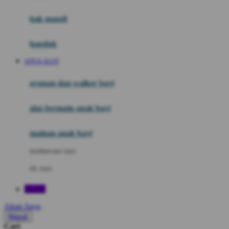
Mini Monkey
Moby
bak mandi
Momami
handuk
Mothercare
SITUS SLOT
Mustela
ayunan dan walker bayi
My Buddy Tag
My K
alas bermain anak bayi
N
mainan anak bayi
Naif
mothercare toys
Nike
elc toys
Nordic Natural
SLOT
Nuby
Akun Saya
Nuna
Masuk
Cari