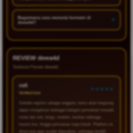
pertandingan untuk membuat keputusan yang lebih hati-
Misalnya, Anda bisa memilih permainan dengan poin
hati. Pengguna dapat dengan mudah mengakses
Setelah mendaftar sebagai anggota, kamu dapat
tinggi atau mempelajari strategi efektif untuk
sepuluh tips untuk mengelola akun, misalnya beralih
menggunakan berbagai tips untuk menavigasi dunia
Bagaimana cara memulai bermain di
meningkatkan peluang kemenangan. Platform ini juga
+
cepat antara kategori permainan kasino dan aktivitas
dewa4d?
perjudian digital ini. Untuk contohnya, pilihlah slot atau
menyediakan informasi tentang olahraga terkini,
olahraga. Selain itu, platform ini menawarkan tips
permainan meja yang menawarkan poin tinggi untuk
memungkinkan Anda untuk memaksimalkan
Setelah daftar , anggot dapat menggunakan tips untuk
tentang cara deposit dan penarikan yang lebih cepat
meningkatkan peluangmu. Selain itu, platform ini
pengalaman bermain taruhan olahraga. Anda dapat
menavigasi permainan kasino dan olahraga secara
atau memeriksa pembaruan game terbaru. Dengan
menyediakan strategi untuk penggunaan efektif bingo
mengelola akun Anda dengan mudah - beralih cepat
efektif. Misalnya, pengguna dapat mempelajari strategi
panduan ini, Anda dapat memaksimalkan pengalaman
dan kategori taruhan olahraga, seperti menganalisis
antara kategori permainan kasino dan olahraga,
untuk memilih permainan bingo atau taruhan olahraga
bermain seperti slot dan bingo dengan cara yang aman
peringkat para pemain untuk membuat keputusan yang
REVIEW dewa4d
memeriksa riwayat aktivitas, dan memantau poin yang
yang memberikan poin tertinggi. Platform ini juga
dan menyenangkan.
lebih hati-hati. Kamu dapat dengan mudah mengakses
telah Anda kumpulkan. Selain itu, platform ini juga
Testimoni Pemain dewa4d.
menyediakan panduan tentang cara mengaplikasikan
sepuluh tips untuk mengelola akun, misalnya beralih
memberi tahu Anda cara deposit dan withdrawal dengan
tips manajemen akun, seperti beralih cepat antara jenis
cepat antara permainan kasino dan aktivitas terkait
cepat dan aman. Dengan tips dan strategi yang
permainan, memproses deposit, penarikan, serta
olahraga, semua dengan panduan penggunaan yang
dina
tersedia, Anda dapat menavigasi platform dengan
melacak pembaruan terbaru pada permainan favorit
★★★★★
aman dan terpercaya.
Verified User
mudah dan membuat pengalaman bermain semakin
mereka. Bagi pengguna baru, platform ini menawarkan
menyenangkan.
sepuluh tips untuk memahami cara mendapatkan
Setelah mendaftar, kamu bisa menggunakan berbagai
pengalaman paling optimal, mencakup strategi dasar
tips untuk menavigasi berbagai macam permainan
dalam menikmati berbagai macam permainan mulai dari
yang tersedia, misalnya memilih jenis game yang
slot hingga sports betting, sambil memastikan
sesuai dengan preferensimu atau mempelajari strategi
keamanan dan kenyamanan selama menggunakan
populer di dunia kasino. Platform ini juga menyediakan