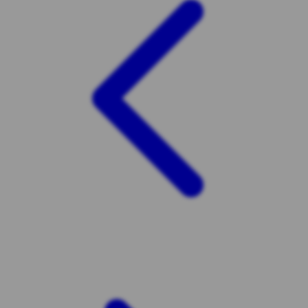
Squishmallows
Starbooks
Stick-O
Stokke
Sudocrem
Sumimo
Sunnylife
Sun-Staches
Swimava
T
Tommee Tippee
Trunki
Tutti Bambini