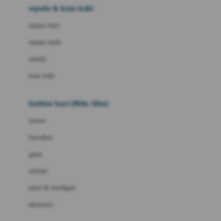
Beauty Barn
sepatu & kaus kaki
Bio Oil
sepatu bayi
Biolane
sepatu anak
Bite Fighters
sandal
Bizzi Growin
kaus kaki
Blackmores
fashion bayi (0bln-3thn)
Blooming Marvellous
atasan
Bonnels
bawahan
Bravado
gaun
Bruder
setelan
Brush Baby
jaket & kardigan
Buds Organics
aksesoris
Bugaboo