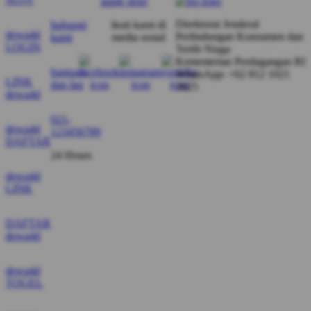
dewa4d
butuh
unduh aplikasi
we accept
bantuan?
dewa4d
hubungi
kami
dewa4d
SLOT
Direktorat Jenderal
hubungi
ikuti kami di
dewa4d
Perlindungan Konsumen dan
kami
media sosial
LOGIN
Tertib Niaga
Kementerian Perdagangan RI
bantuan
WhatsApp: +62 812 1021
LINK
dan faq
3625
dewa4d
021-
dewa4d
123456789
DAFTAR
24 Hours
dewa4d
LINK
DAFTAR
dewa4d