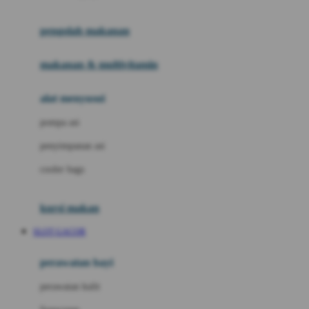
Joie
pengolah makanan
Joolz
Jujube
makanan & multivitamin
K
alat menyusui
Kiddycuts
pompa asi
Kumon
penyimpanan asi
L
cooler bags
Leapfrog
kursi makan
Leclerc
SLOT GACOR
Lee Vierra
Lillebaby
perawatan bayi
Little Bird Told Me
perawatan kulit
Little Miss Janis