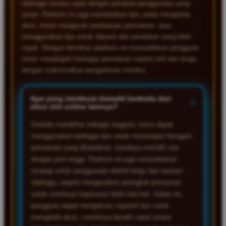
olahraga secara cepat dengan panduan penggunaan yang
aman. Platform ini juga memberikan tips untuk mengelola
akun, misal mengecek pembaruan permainan, atau
menggunakan tips untuk deposit dan penarikan yang lebih
cepat. Dengan demikian platform ini memudahkan pengguna
untuk menjelajahi berbagai permainan seperti slot dan bingo
dengan maksimalkan pengalaman mereka.
Apa yang membuat dewa4d berbeda dari
+
situs slot online lainnya?
Setelah mendaftar sebagai anggota, kamu dapat
menggunakan berbagai tips untuk menavigasi beragam
permainan yang ditawarkan, misalnya memilih slot
dengan poin tinggi. Platform ini juga menyediakan
strategi untuk penggunaan efektif bingo dan taruhan
olahraga, seperti menganalisis peringkat permainan
untuk membuat keputusan lebih hati-hati. Selain itu,
pengguna dapat mengakses sepuluh tips untuk
mengelola akun, contohnya beralih cepat antara