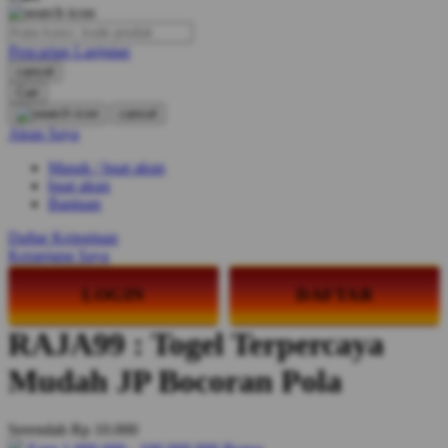
O
Pencarian Lanjutan
Oh Ma Grain
cancel
Okiedog
Cari
cancel
P
Akun Saya
Masuk / buat akun
Peachy
buat akun
Phil & Ted's
Bantuan
Philips Avent
Daftar Keinginan
Keranjang Saya
Pigeon
LOGIN
DAFTAR
Playgro
RAJA99 : Togel Terpercaya
Poled Global
Mudah JP Bocoran Pola
Ponycycle
Puma
Serendah
Rp 10.000
Pureats