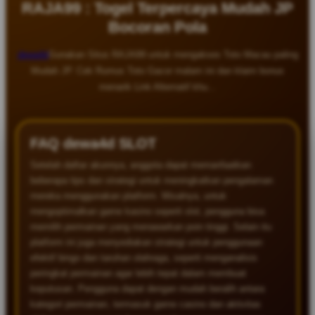
RAJA99 : Togel Terpercaya Mudah JP
Bocoran Pola
dewa4d
Gunakan Situs RAJA99 untuk mengakses Toto Macau paling
Mudah JP. Cek Rumus Toto Gacor malam ini dan klaim bonus
menarik Link Alternatif khu...
FAQ dewa4d SLOT
Setelah daftar akunnya, anggota dapat memanfaatkan
beberapa tips dan strategi untuk meningkatkan pengalaman
mereka menggunakan platform. Misalnya, untuk
mengoptimalkan game kasino seperti slot, pengguna bisa
memilih permainan yang menawarkan poin tinggi. Selain itu
platform ini juga menyediakan strategi untuk penggunaan
efektif bingo dan taruhan olahraga, seperti menganalisis
peringkat permainan agar lebih tepat dalam membuat
keputusan. Pengguna dapat dengan mudah beralih antara
kategori permainan, termasuk game casino dan aktivitas