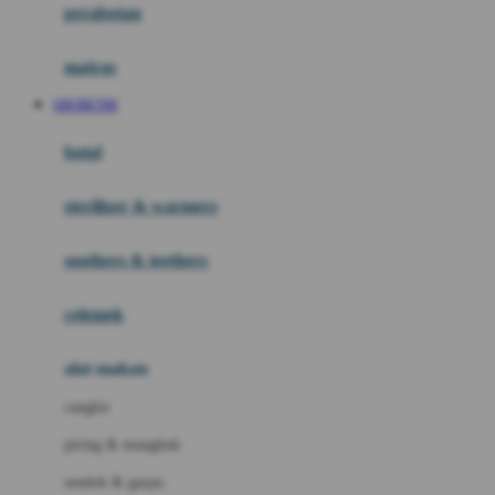
perabotan
Happy Tummy
Hauck
matras
Havaianas
SBOBET88
Hegen
botol
Hot Wheels
sterilizer & warmers
Hybrid
soothers & teethers
I
Inlacta DHA
celemek
Interlac
alat makan
Ivenet
cangkir
J
piring & mangkuk
Jack N Jill
sendok & garpu