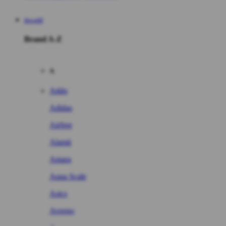
dewa4d
Brand A-Z
A
Addo
Adidas
Airfree
Alamii
Amara
Aqua Scale
Asics
Aveeno