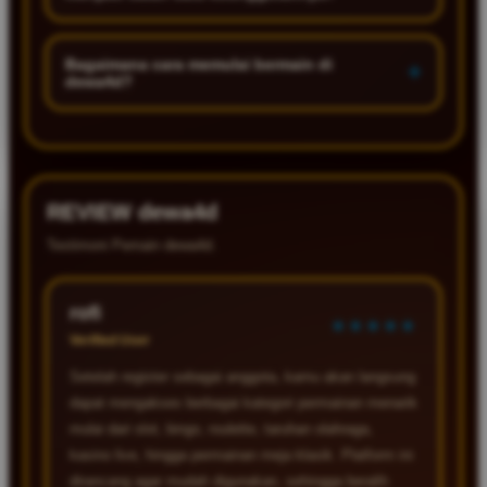
pertandingan untuk membuat keputusan yang lebih hati-
Misalnya, Anda bisa memilih permainan dengan poin
hati. Pengguna dapat dengan mudah mengakses
Setelah mendaftar sebagai anggota, kamu dapat
tinggi atau mempelajari strategi efektif untuk
sepuluh tips untuk mengelola akun, misalnya beralih
menggunakan berbagai tips untuk menavigasi dunia
Bagaimana cara memulai bermain di
meningkatkan peluang kemenangan. Platform ini juga
+
cepat antara kategori permainan kasino dan aktivitas
dewa4d?
perjudian digital ini. Untuk contohnya, pilihlah slot atau
menyediakan informasi tentang olahraga terkini,
olahraga. Selain itu, platform ini menawarkan tips
permainan meja yang menawarkan poin tinggi untuk
memungkinkan Anda untuk memaksimalkan
Setelah daftar , anggot dapat menggunakan tips untuk
tentang cara deposit dan penarikan yang lebih cepat
meningkatkan peluangmu. Selain itu, platform ini
pengalaman bermain taruhan olahraga. Anda dapat
menavigasi permainan kasino dan olahraga secara
atau memeriksa pembaruan game terbaru. Dengan
menyediakan strategi untuk penggunaan efektif bingo
mengelola akun Anda dengan mudah - beralih cepat
efektif. Misalnya, pengguna dapat mempelajari strategi
panduan ini, Anda dapat memaksimalkan pengalaman
dan kategori taruhan olahraga, seperti menganalisis
antara kategori permainan kasino dan olahraga,
untuk memilih permainan bingo atau taruhan olahraga
bermain seperti slot dan bingo dengan cara yang aman
peringkat para pemain untuk membuat keputusan yang
REVIEW dewa4d
memeriksa riwayat aktivitas, dan memantau poin yang
yang memberikan poin tertinggi. Platform ini juga
dan menyenangkan.
lebih hati-hati. Kamu dapat dengan mudah mengakses
telah Anda kumpulkan. Selain itu, platform ini juga
Testimoni Pemain dewa4d.
menyediakan panduan tentang cara mengaplikasikan
sepuluh tips untuk mengelola akun, misalnya beralih
memberi tahu Anda cara deposit dan withdrawal dengan
tips manajemen akun, seperti beralih cepat antara jenis
cepat antara permainan kasino dan aktivitas terkait
cepat dan aman. Dengan tips dan strategi yang
permainan, memproses deposit, penarikan, serta
olahraga, semua dengan panduan penggunaan yang
dina
tersedia, Anda dapat menavigasi platform dengan
melacak pembaruan terbaru pada permainan favorit
★★★★★
aman dan terpercaya.
Verified User
mudah dan membuat pengalaman bermain semakin
mereka. Bagi pengguna baru, platform ini menawarkan
menyenangkan.
sepuluh tips untuk memahami cara mendapatkan
Setelah mendaftar, kamu bisa menggunakan berbagai
pengalaman paling optimal, mencakup strategi dasar
tips untuk menavigasi berbagai macam permainan
dalam menikmati berbagai macam permainan mulai dari
yang tersedia, misalnya memilih jenis game yang
slot hingga sports betting, sambil memastikan
sesuai dengan preferensimu atau mempelajari strategi
keamanan dan kenyamanan selama menggunakan
populer di dunia kasino. Platform ini juga menyediakan