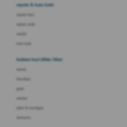
Beauty Barn
sepatu & kaus kaki
Bio Oil
sepatu bayi
Biolane
sepatu anak
Bite Fighters
sandal
Bizzi Growin
kaus kaki
Blackmores
fashion bayi (0bln-3thn)
Blooming Marvellous
atasan
Bonnels
bawahan
Bravado
gaun
Bruder
setelan
Brush Baby
jaket & kardigan
Buds Organics
aksesoris
Bugaboo