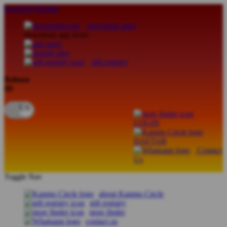
lewati ke Konten
download apps
download app from:
gift registry
Bahasa
ID
LOGIN
DAFTAR
Contact
Us
Toggle Nav
about Kanmo Circle
gift registry
store finder
contact us