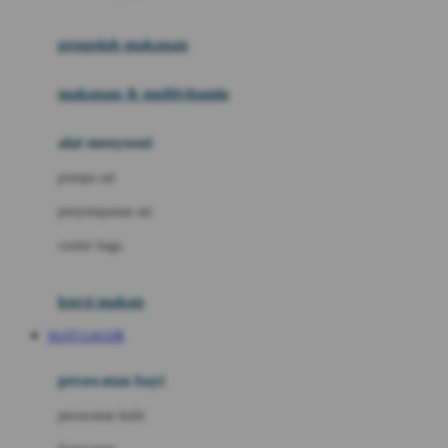
Joie
pengolah makanan
Joolz
Jujube
makanan & multivitamin
K
alat menyusui
Kiddycuts
pompa asi
Kumon
penyimpanan asi
L
cooler bags
Leapfrog
kursi makan
Leclerc
SLOT GACOR
Lee Vierra
Lillebaby
perawatan bayi
Little Bird Told Me
perawatan kulit
Little Miss Janis