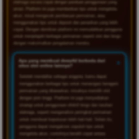
olahraga secara cepat dengan panduan penggunaan yang
aman. Platform ini juga memberikan tips untuk mengelola
akun, misal mengecek pembaruan permainan, atau
menggunakan tips untuk deposit dan penarikan yang lebih
cepat. Dengan demikian platform ini memudahkan pengguna
untuk menjelajahi berbagai permainan seperti slot dan bingo
dengan maksimalkan pengalaman mereka.
Apa yang membuat dewa4d berbeda dari
+
situs slot online lainnya?
Setelah mendaftar sebagai anggota, kamu dapat
menggunakan berbagai tips untuk menavigasi beragam
permainan yang ditawarkan, misalnya memilih slot
dengan poin tinggi. Platform ini juga menyediakan
strategi untuk penggunaan efektif bingo dan taruhan
olahraga, seperti menganalisis peringkat permainan
untuk membuat keputusan lebih hati-hati. Selain itu,
pengguna dapat mengakses sepuluh tips untuk
mengelola akun, contohnya beralih cepat antara