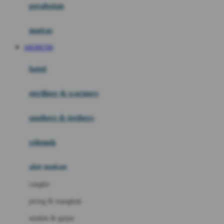
perabotan
Happy Tummy
Hauck
matras
Havaianas
SBOBET88
Hegen
botol
Hot Wheels
sterilizer & warmers
Hybrid
soothers & teethers
I
Inlacta DHA
celemek
Interlac
alat makan
Ivenet
cangkir
J
piring & mangkuk
Jack N Jill
sendok & garpu