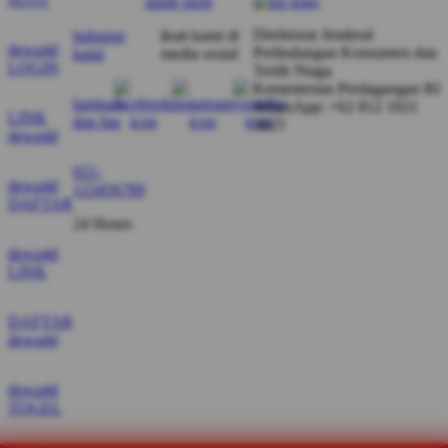
dewa4d
butuh
unduh aplikasi
we accept
bantuan?
dewa4d
hubungi
kami
dewa4d
SLOT
Direktorat Jenderal
hubungi
ikuti kami di
dewa4d
Perlindungan Konsumen dan
kami
media sosial
LOGIN
Tertib Niaga
Kementerian Perdagangan RI
bantuan
WhatsApp: +62 812 1021
LINK
dan faq
3625
dewa4d
021-
dewa4d
123456789
DAFTAR
24 Hours
dewa4d
LINK
DAFTAR
dewa4d