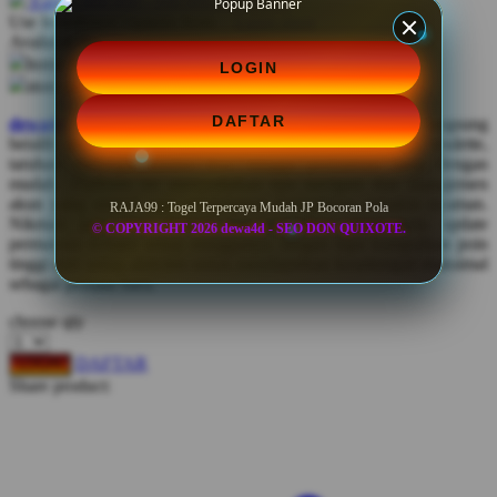
Earn
1.000.000
-
100.000.000
Bonus
Use Installment Options from
.
Laarn more
Q
Available for :
home delivery
LOGIN
QV Baby
store pickup
DAFTAR
dewa4d
Setelah register sebagai anggota, kamu bisa langsung
R
beralih antar kategori permainan mulai dari slot, bingo, roulette,
taruhan olahraga, kasino live, hingga permainan meja dengan
Real Shades
mudah. Platform ini menyediakan tips navigasi dan manajemen
akun yang simpel agar pengalaman bermainmu semakin nyaman.
Red Castle
RAJA99 : Togel Terpercaya Mudah JP Bocoran Pola
Nikmati juga fitur deposit dan penarikan cepat serta update
© COPYRIGHT 2026 dewa4d - SEO DON QUIXOTE.
permainan terbaru setiap minggunya. Jangan lupa kumpulkan poin
Ribbon Madness
tinggi dari setiap aktivitas untuk mendapatkan keuntungan maksimal
sebagai pemain baru.
S
choose qty
Sebamed
DAFTAR
LOGIN
Silver Cross
Share product:
Simply Idea
Skip Hop
Spectra