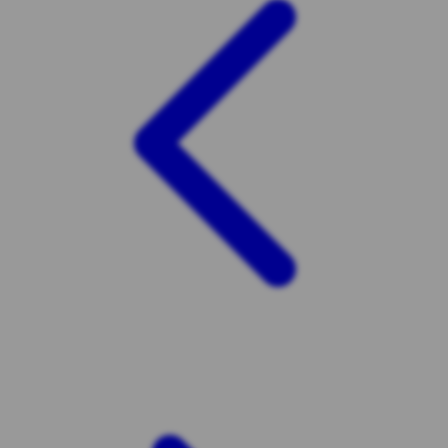
Squishmallows
Starbooks
Stick-O
Stokke
Sudocrem
Sumimo
Sunnylife
Sun-Staches
Swimava
T
Tommee Tippee
Trunki
Tutti Bambini