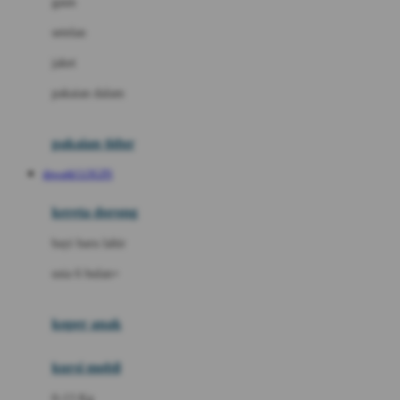
gaun
Dae Organics
setelan
Docare
jaket
Doona
pakaian dalam
Down To Earth
Drew
pakaian tidur
Dr. Brown's
dewa4d LOGIN
E
kereta dorong
ELC
bayi baru lahir
Ergobaby
usia 6 bulan+
Expert Care
koper anak
Ezyroller
kursi mobil
F
0-13 Kg