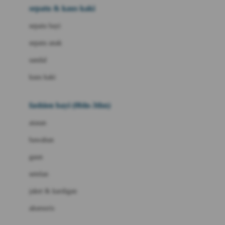
Beauty Barn
sepatu & kaus kaki
Bio Oil
sepatu bayi
Biolane
sepatu anak
Bite Fighters
sandal
Bizzi Growin
kaus kaki
Blackmores
fashion bayi (0bln-3thn)
Blooming Marvellous
atasan
Bonnels
bawahan
Bravado
gaun
Bruder
setelan
Brush Baby
jaket & kardigan
Buds Organics
aksesoris
Bugaboo