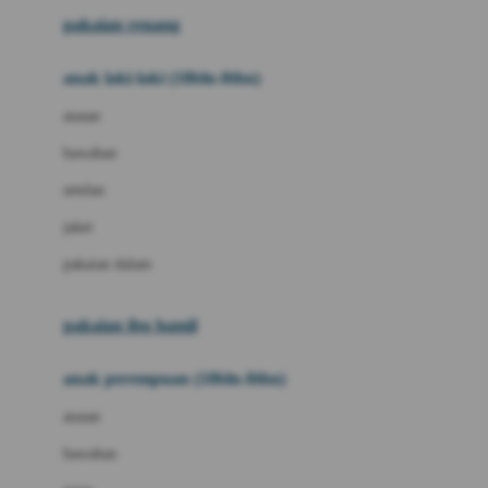
Buggygear
pakaian renang
Bumkins
anak laki-laki (18bln-8thn)
C
atasan
Cetaphil
bawahan
Chicco
setelan
Childlife
jaket
Clevamama
pakaian dalam
Cocolatte
Cottonseeds
pakaian ibu hamil
Cozy N Safe
anak perempuan (18bln-8thn)
Crane
atasan
Cybex
bawahan
D