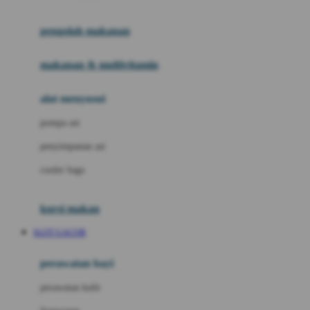
Joie
pengolah makanan
Joolz
Jujube
makanan & multivitamin
K
alat menyusui
Kiddycuts
pompa asi
Kumon
penyimpanan asi
L
cooler bags
Leapfrog
kursi makan
Leclerc
SLOT GACOR
Lee Vierra
Lillebaby
perawatan bayi
Little Bird Told Me
perawatan kulit
Little Miss Janis