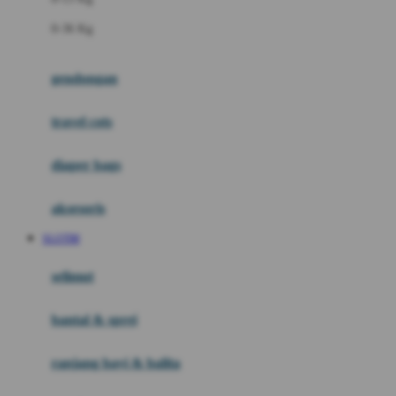
Felt So Sweet
0-36 Kg
Fisher Price
Flipper
gendongan
Friends Of Sally
travel cots
G
diaper bags
Gb
Geko
aksesoris
Graco
SLOT88
Gund
selimut
H
bantal & sprei
Habbie
Haenim
ranjang bayi & balita
Happy Horse