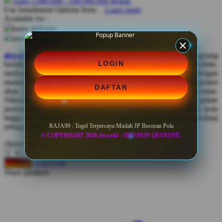
Earn
1.000.000
-
100.000.000
Bonus
Use Installment Options from
.
Laarn more
Q
Available for :
home delivery
QV Baby
store pickup
dewa4d
Setelah register sebagai anggota, kamu bisa langsung
R
LOGIN
beralih antar kategori permainan mulai dari slot, bingo, roulette,
taruhan olahraga, kasino live, hingga permainan meja dengan
Real Shades
mudah. Platform ini menyediakan tips navigasi dan manajemen
DAFTAR
akun yang simpel agar pengalaman bermainmu semakin nyaman.
Red Castle
Nikmati juga fitur deposit dan penarikan cepat serta update
permainan terbaru setiap minggunya. Jangan lupa kumpulkan poin
Ribbon Madness
tinggi dari setiap aktivitas untuk mendapatkan keuntungan maksimal
sebagai pemain baru.
RAJA99 : Togel Terpercaya Mudah JP Bocoran Pola
S
© COPYRIGHT 2026 dewa4d - SEO DON QUIXOTE.
choose qty
Sebamed
DAFTAR
LOGIN
Silver Cross
Share product:
Simply Idea
Skip Hop
Spectra