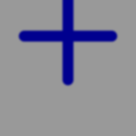
X
Xootz
Y
Yamatoya
Z
Zaxy
Zoggs
0-9
4Moms
59S