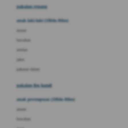
Buggygear
pakaian renang
Bumkins
anak laki-laki (18bln-8thn)
C
atasan
Cetaphil
bawahan
Chicco
setelan
Childlife
jaket
Clevamama
pakaian dalam
Cocolatte
Cottonseeds
pakaian ibu hamil
Cozy N Safe
anak perempuan (18bln-8thn)
Crane
atasan
Cybex
bawahan
D