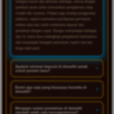
kategori kasino dan aktivitas olahraga, semua dengan
panduan aman untuk memastikan pengalaman yang
mudah dan nyaman. Pelajari juga strategi penggunaan
platform, seperti memeriksa pembaruan permainan
terbaru atau tips untuk melakukan deposit dan
penarikan dengan cepat. Dengan mempelajari berbagai
tips ini, kamu bisa melengkapi pengalaman bermainmu
dan menjelajahi beragam permainan seperti slot dan
bingo lebih jauh!
Apakah minimal deposit di dewa4d ramah
+
untuk pemain baru?
Setelah pendaftaran selesai, anggota dapat
menggunakan tips untuk menavigasi berbagai macam
Event apa saja yang biasanya tersedia di
+
dewa4d?
permainan, contohnya dengan memilih permainan yang
sesuai minat atau memiliki poin tinggi. PLATFORM ini
Setelah mengregister dan menjadi anggota, Anda dapat
menyediakan strategi untuk penggunaan efektif bingo
menggunakan tips untuk menjelajahi berbagai
Mengapa variasi permainan di dewa4d
dan taruhan olahraga, seperti menganalisis peringkat
+
menjadi salah satu keunggulannya?
permainan kasino seperti slot, bingo, dan table games.