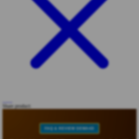
Share product:
FAQ & REVIEW DEWA4D