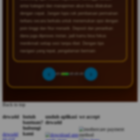
platform.
tips untuk penggunaan efektif dalam berbagai kategori,
seperti bingo dan olahraga. Misalnya, pengguna bisa
menganalisis peringkat pertandingan olahraga untuk
membuat keputusan yang lebih tepat saat bertaruh
atau mempelajari strategi khusus untuk memenangkan
permainan bingo. Selain itu, kamu dapat menemukan
tips praktis mengenai cara mengelola akun dengan
mudah, seperti beralih cepat antara bermain game
kasino dan mengikuti pertandingan olahraga, serta
panduan tentang cara melakukan deposit dan
penarikan secara aman.
‹
›
Back to top