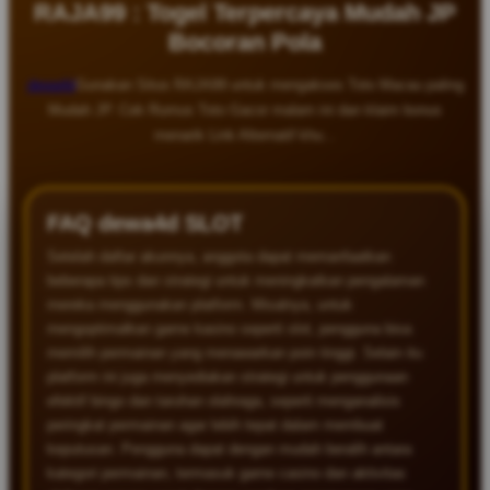
RAJA99 : Togel Terpercaya Mudah JP
Bocoran Pola
dewa4d
Gunakan Situs RAJA99 untuk mengakses Toto Macau paling
Mudah JP. Cek Rumus Toto Gacor malam ini dan klaim bonus
menarik Link Alternatif khu...
FAQ dewa4d SLOT
Setelah daftar akunnya, anggota dapat memanfaatkan
beberapa tips dan strategi untuk meningkatkan pengalaman
mereka menggunakan platform. Misalnya, untuk
mengoptimalkan game kasino seperti slot, pengguna bisa
memilih permainan yang menawarkan poin tinggi. Selain itu
platform ini juga menyediakan strategi untuk penggunaan
efektif bingo dan taruhan olahraga, seperti menganalisis
peringkat permainan agar lebih tepat dalam membuat
keputusan. Pengguna dapat dengan mudah beralih antara
kategori permainan, termasuk game casino dan aktivitas