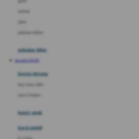
gaun
Dae Organics
setelan
Docare
jaket
Doona
pakaian dalam
Down To Earth
Drew
pakaian tidur
Dr. Brown's
dewa4d LOGIN
E
kereta dorong
ELC
bayi baru lahir
Ergobaby
usia 6 bulan+
Expert Care
koper anak
Ezyroller
kursi mobil
F
0-13 Kg