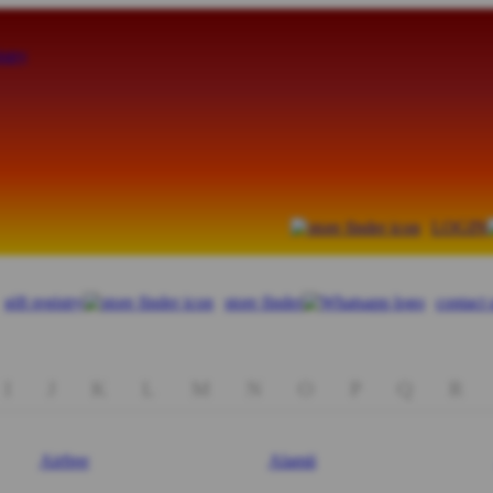
istry
LOGIN
gift registry
store finder
contact 
I
J
K
L
M
N
O
P
Q
R
Airfree
Alamii