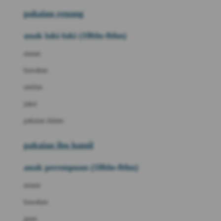
pakaian renang
anak laki-laki (18bln-8thn)
atasan
bawahan
setelan
jaket
pakaian dalam
pakaian ibu hamil
anak perempuan (18bln-8thn)
atasan
bawahan
gaun