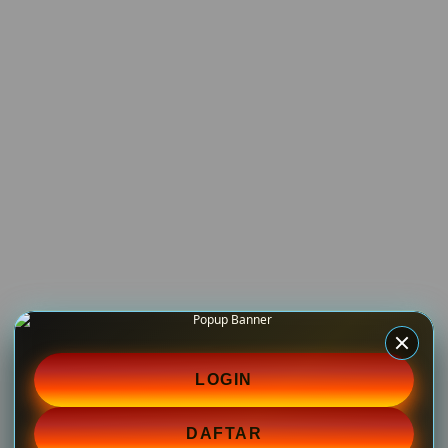
LOGIN
DAFTAR