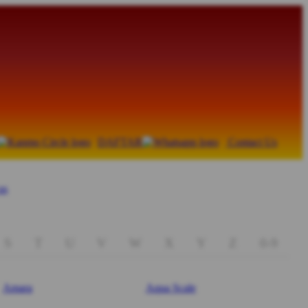
DAFTAR
Contact Us
us
S
T
U
V
W
X
Y
Z
0-9
Amara
Aqua Scale