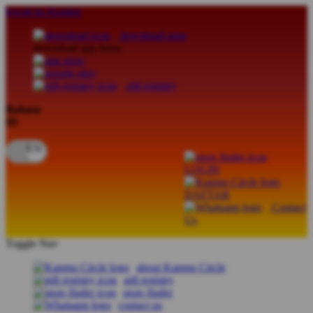
lewati ke Konten
download apps
download app from:
gift registry
Bahasa
ID
LOGIN
DAFTAR
Contact
Us
Toggle Nav
about Kanmo Circle
gift registry
store finder
contact us