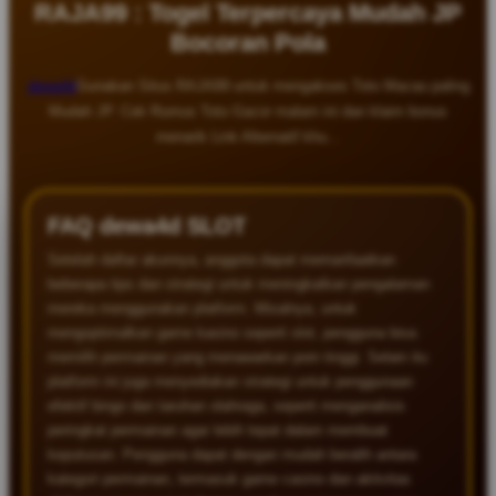
RAJA99 : Togel Terpercaya Mudah JP
Bocoran Pola
dewa4d
Gunakan Situs RAJA99 untuk mengakses Toto Macau paling
Mudah JP. Cek Rumus Toto Gacor malam ini dan klaim bonus
menarik Link Alternatif khu...
FAQ dewa4d SLOT
Setelah daftar akunnya, anggota dapat memanfaatkan
beberapa tips dan strategi untuk meningkatkan pengalaman
mereka menggunakan platform. Misalnya, untuk
mengoptimalkan game kasino seperti slot, pengguna bisa
memilih permainan yang menawarkan poin tinggi. Selain itu
platform ini juga menyediakan strategi untuk penggunaan
efektif bingo dan taruhan olahraga, seperti menganalisis
peringkat permainan agar lebih tepat dalam membuat
keputusan. Pengguna dapat dengan mudah beralih antara
kategori permainan, termasuk game casino dan aktivitas