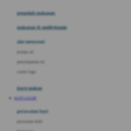
Joie
pengolah makanan
Joolz
Jujube
makanan & multivitamin
K
alat menyusui
Kiddycuts
pompa asi
Kumon
penyimpanan asi
L
cooler bags
Leapfrog
kursi makan
Leclerc
SLOT GACOR
Lee Vierra
Lillebaby
perawatan bayi
Little Bird Told Me
perawatan kulit
Little Miss Janis