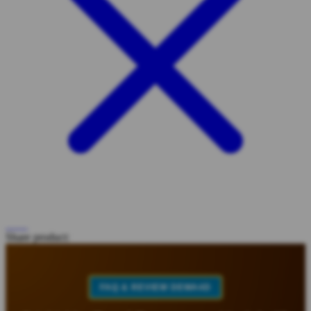
Share product:
FAQ & REVIEW DEWA4D