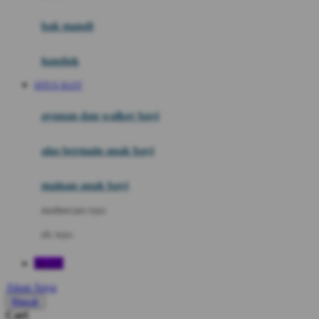
Mini Monkey
Moby
bak mandi
Momami
handuk
Mothercare
SITUS SLOT
Mustela
ayunan dan walker bayi
My Buddy Tag
My K
alas bermain anak bayi
N
mainan anak bayi
Naif
mothercare toys
Nike
elc toys
Nordic Natural
SLOT
Nuby
Akun Saya
Nuna
Masuk
Cari