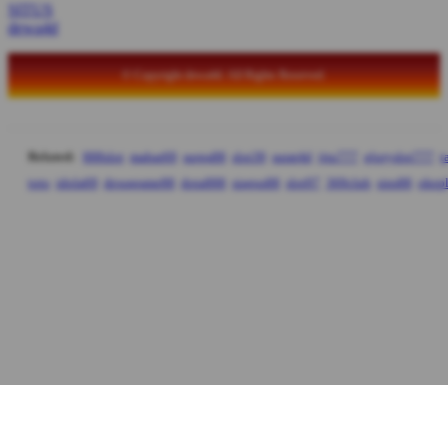
dewa4d
TOGEL
SITUS
dewa4d
© Copyright dewa4d. All Rights Reserved.
Related:
888slot
mabar69
surga88
slot39
surat4d
jitu777
gloryslot777
t
toto
idola69
dewagame88
dota888
siagus88
slot97
369club
sins88
okep