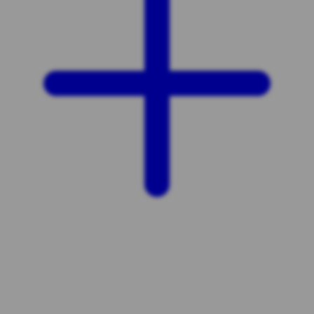
X
Xootz
Y
Yamatoya
Z
Zaxy
Zoggs
0-9
4Moms
59S