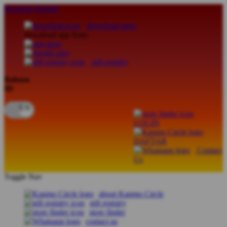
lewati ke Konten
download apps
download app from:
gift registry
Bahasa
ID
LOGIN
DAFTAR
Contact
Us
Toggle Nav
about Kanmo Circle
gift registry
store finder
contact us