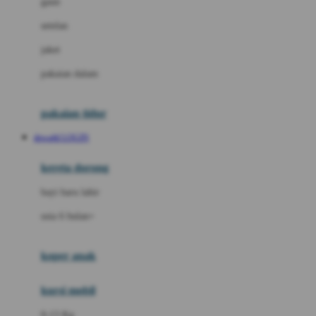
gaun
Dae Organics
setelan
Docare
jaket
Doona
pakaian dalam
Down To Earth
Drew
pakaian tidur
Dr. Brown's
dewa4d LOGIN
E
kereta dorong
ELC
bayi baru lahir
Ergobaby
usia 6 bulan+
Expert Care
koper anak
Ezyroller
kursi mobil
F
0-13 Kg