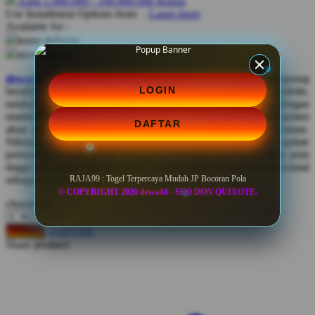
Earn
1.000.000
-
100.000.000
Bonus
Use Installment Options from
.
Laarn more
Q
Available for :
home delivery
QV Baby
store pickup
dewa4d
Setelah register sebagai anggota, kamu bisa langsung
R
LOGIN
beralih antar kategori permainan mulai dari slot, bingo, roulette,
taruhan olahraga, kasino live, hingga permainan meja dengan
Real Shades
mudah. Platform ini menyediakan tips navigasi dan manajemen
DAFTAR
akun yang simpel agar pengalaman bermainmu semakin nyaman.
Red Castle
Nikmati juga fitur deposit dan penarikan cepat serta update
permainan terbaru setiap minggunya. Jangan lupa kumpulkan poin
Ribbon Madness
tinggi dari setiap aktivitas untuk mendapatkan keuntungan maksimal
sebagai pemain baru.
RAJA99 : Togel Terpercaya Mudah JP Bocoran Pola
S
© COPYRIGHT 2026 dewa4d - SEO DON QUIXOTE.
choose qty
Sebamed
DAFTAR
LOGIN
Silver Cross
Share product:
Simply Idea
Skip Hop
Spectra