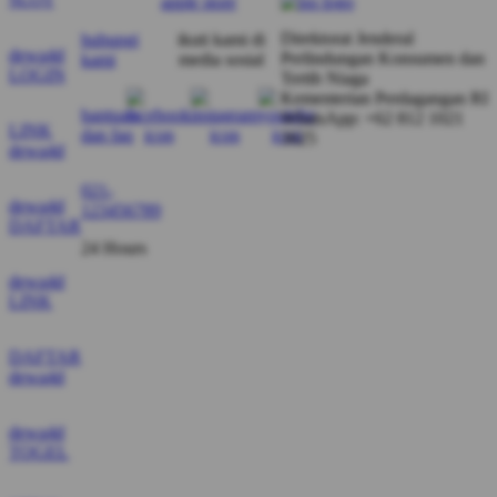
dewa4d
butuh
unduh aplikasi
we accept
bantuan?
dewa4d
hubungi
kami
dewa4d
SLOT
Direktorat Jenderal
hubungi
ikuti kami di
dewa4d
Perlindungan Konsumen dan
kami
media sosial
LOGIN
Tertib Niaga
Kementerian Perdagangan RI
bantuan
WhatsApp: +62 812 1021
LINK
dan faq
3625
dewa4d
021-
dewa4d
123456789
DAFTAR
24 Hours
dewa4d
LINK
DAFTAR
dewa4d