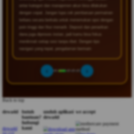
platform.
tips untuk penggunaan efektif dalam berbagai kategori,
seperti bingo dan olahraga. Misalnya, pengguna bisa
menganalisis peringkat pertandingan olahraga untuk
membuat keputusan yang lebih tepat saat bertaruh
atau mempelajari strategi khusus untuk memenangkan
permainan bingo. Selain itu, kamu dapat menemukan
tips praktis mengenai cara mengelola akun dengan
mudah, seperti beralih cepat antara bermain game
kasino dan mengikuti pertandingan olahraga, serta
panduan tentang cara melakukan deposit dan
penarikan secara aman.
‹
›
Back to top