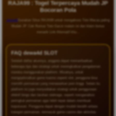
RAJA99 : Togel Terpercaya Mudah JP
Bocoran Pola
dewa4d
Gunakan Situs RAJA99 untuk mengakses Toto Macau paling
Mudah JP. Cek Rumus Toto Gacor malam ini dan klaim bonus
menarik Link Alternatif khu...
FAQ dewa4d SLOT
Setelah daftar akunnya, anggota dapat memanfaatkan
beberapa tips dan strategi untuk meningkatkan pengalaman
mereka menggunakan platform. Misalnya, untuk
mengoptimalkan game kasino seperti slot, pengguna bisa
memilih permainan yang menawarkan poin tinggi. Selain itu
platform ini juga menyediakan strategi untuk penggunaan
efektif bingo dan taruhan olahraga, seperti menganalisis
peringkat permainan agar lebih tepat dalam membuat
keputusan. Pengguna dapat dengan mudah beralih antara
kategori permainan, termasuk game casino dan aktivitas