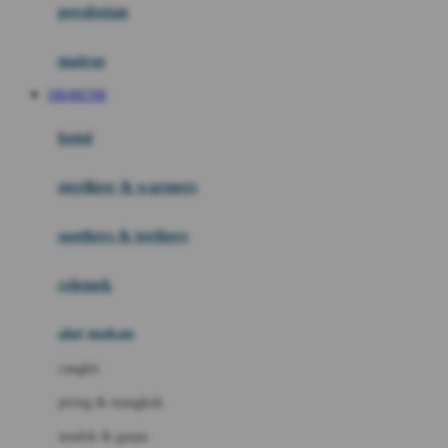
perabotan
Happy Tummy
Hauck
matras
Havaianas
SBOBET88
Hegen
botol
Hot Wheels
sterilizer & warmers
Hybrid
soothers & teethers
I
Inlacta DHA
celemek
Interlac
alat makan
Ivenet
cangkir
J
piring & mangkuk
Jack N Jill
sendok & garpu