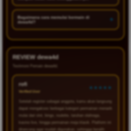
pertandingan untuk membuat keputusan yang lebih hati-
Misalnya, Anda bisa memilih permainan dengan poin
hati. Pengguna dapat dengan mudah mengakses
Setelah mendaftar sebagai anggota, kamu dapat
tinggi atau mempelajari strategi efektif untuk
sepuluh tips untuk mengelola akun, misalnya beralih
menggunakan berbagai tips untuk menavigasi dunia
Bagaimana cara memulai bermain di
meningkatkan peluang kemenangan. Platform ini juga
+
cepat antara kategori permainan kasino dan aktivitas
dewa4d?
perjudian digital ini. Untuk contohnya, pilihlah slot atau
menyediakan informasi tentang olahraga terkini,
olahraga. Selain itu, platform ini menawarkan tips
permainan meja yang menawarkan poin tinggi untuk
memungkinkan Anda untuk memaksimalkan
Setelah daftar , anggot dapat menggunakan tips untuk
tentang cara deposit dan penarikan yang lebih cepat
meningkatkan peluangmu. Selain itu, platform ini
pengalaman bermain taruhan olahraga. Anda dapat
menavigasi permainan kasino dan olahraga secara
atau memeriksa pembaruan game terbaru. Dengan
menyediakan strategi untuk penggunaan efektif bingo
mengelola akun Anda dengan mudah - beralih cepat
efektif. Misalnya, pengguna dapat mempelajari strategi
panduan ini, Anda dapat memaksimalkan pengalaman
dan kategori taruhan olahraga, seperti menganalisis
antara kategori permainan kasino dan olahraga,
untuk memilih permainan bingo atau taruhan olahraga
bermain seperti slot dan bingo dengan cara yang aman
peringkat para pemain untuk membuat keputusan yang
REVIEW dewa4d
memeriksa riwayat aktivitas, dan memantau poin yang
yang memberikan poin tertinggi. Platform ini juga
dan menyenangkan.
lebih hati-hati. Kamu dapat dengan mudah mengakses
telah Anda kumpulkan. Selain itu, platform ini juga
Testimoni Pemain dewa4d.
menyediakan panduan tentang cara mengaplikasikan
sepuluh tips untuk mengelola akun, misalnya beralih
memberi tahu Anda cara deposit dan withdrawal dengan
tips manajemen akun, seperti beralih cepat antara jenis
cepat antara permainan kasino dan aktivitas terkait
cepat dan aman. Dengan tips dan strategi yang
permainan, memproses deposit, penarikan, serta
olahraga, semua dengan panduan penggunaan yang
dina
tersedia, Anda dapat menavigasi platform dengan
melacak pembaruan terbaru pada permainan favorit
★★★★★
aman dan terpercaya.
Verified User
mudah dan membuat pengalaman bermain semakin
mereka. Bagi pengguna baru, platform ini menawarkan
menyenangkan.
sepuluh tips untuk memahami cara mendapatkan
Setelah mendaftar, kamu bisa menggunakan berbagai
pengalaman paling optimal, mencakup strategi dasar
tips untuk menavigasi berbagai macam permainan
dalam menikmati berbagai macam permainan mulai dari
yang tersedia, misalnya memilih jenis game yang
slot hingga sports betting, sambil memastikan
sesuai dengan preferensimu atau mempelajari strategi
keamanan dan kenyamanan selama menggunakan
populer di dunia kasino. Platform ini juga menyediakan