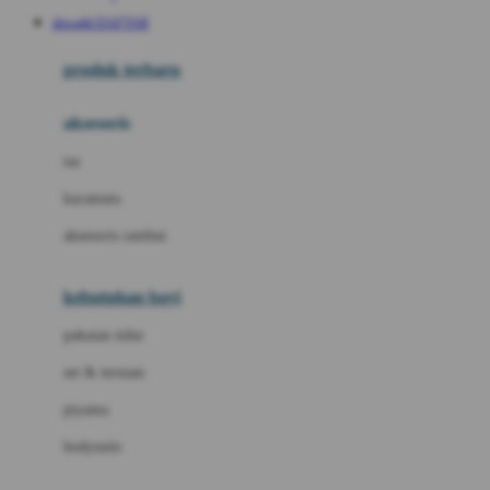
Awan
dewa4d DAFTAR
Azetabio
produk terbaru
B
aksesoris
Baabaasheepz
tas
Babiators
kacamata
Baby Dove
aksesoris rambut
Baby Jogger
Baby Rovega
kebutuhan bayi
Babybee
pakaian tidur
Banana Boat
set & terusan
Banz
piyama
Barbie
bodysuits
Beaba