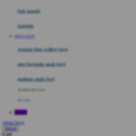
Mini Monkey
Moby
bak mandi
Momami
handuk
Mothercare
SITUS SLOT
Mustela
ayunan dan walker bayi
My Buddy Tag
My K
alas bermain anak bayi
N
mainan anak bayi
Naif
mothercare toys
Nike
elc toys
Nordic Natural
SLOT
Nuby
Akun Saya
Nuna
Masuk
Cari