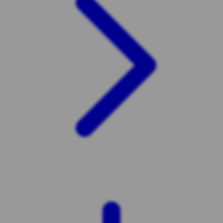
Twistshake
TY Toys
U
V
Veja
Vitaflow
Vtech
W
Waterland
Wellness