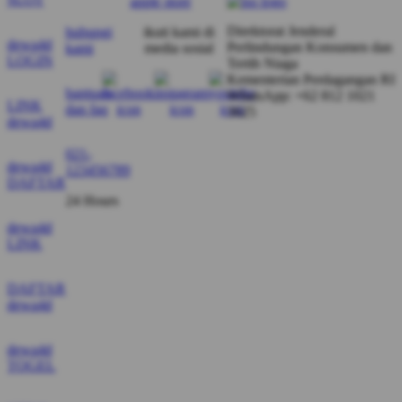
dewa4d
butuh
unduh aplikasi
we accept
bantuan?
dewa4d
hubungi
kami
dewa4d
SLOT
Direktorat Jenderal
hubungi
ikuti kami di
dewa4d
Perlindungan Konsumen dan
kami
media sosial
LOGIN
Tertib Niaga
Kementerian Perdagangan RI
bantuan
WhatsApp: +62 812 1021
LINK
dan faq
3625
dewa4d
021-
dewa4d
123456789
DAFTAR
24 Hours
dewa4d
LINK
DAFTAR
dewa4d