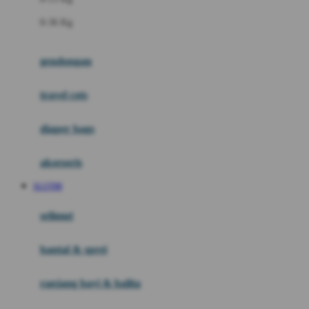
Felt So Sweet
0-36 Kg
Fisher Price
Flipper
gendongan
Friends Of Sally
travel cots
G
diaper bags
Gb
Geko
aksesoris
Graco
SLOT88
Gund
selimut
H
bantal & sprei
Habbie
Haenim
ranjang bayi & balita
Happy Horse