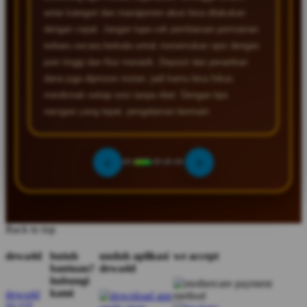
platform.
tips untuk penggunaan efektif dalam berbagai kategori,
seperti bingo dan olahraga. Misalnya, pengguna bisa
menganalisis peringkat pertandingan olahraga untuk
membuat keputusan yang lebih tepat saat bertaruh
atau mempelajari strategi khusus untuk memenangkan
permainan bingo. Selain itu, kamu dapat menemukan
tips praktis mengenai cara mengelola akun dengan
mudah, seperti beralih cepat antara bermain game
kasino dan mengikuti pertandingan olahraga, serta
panduan tentang cara melakukan deposit dan
penarikan secara aman.
‹
›
Back to top