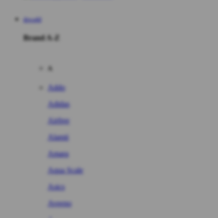
dewa4d
Brand A-Z
A
Addo
Adidas
Airfree
Alamii
Amara
Aqua Scale
Asics
Aveeno