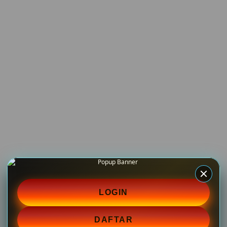
LOGIN
DAFTAR