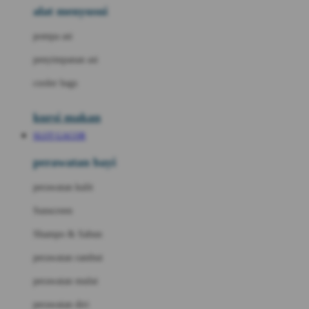
alat menyusui
pompa asi
penyimpanan asi
cooler bags
kursi makan
SLOT GACOR
perawatan bayi
perawatan kulit
Sunscreen
Shampo & Sabun
perawatan rambut
perawatan mulut
perawatan diri