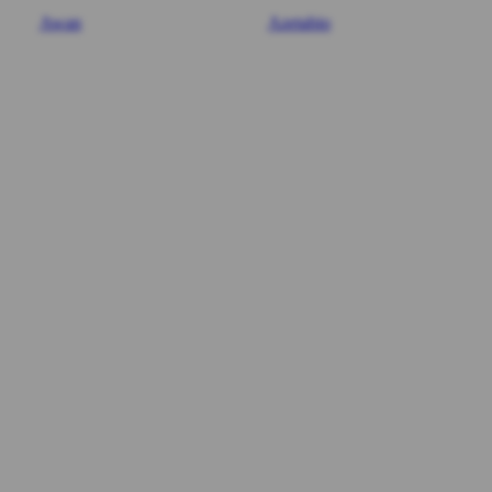
Awan
Azetabio