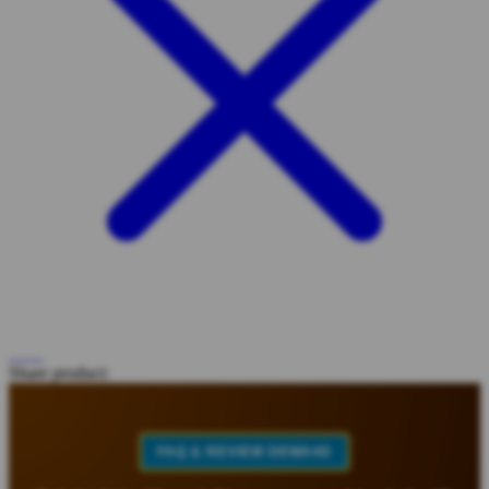
Share product:
FAQ & REVIEW DEWA4D