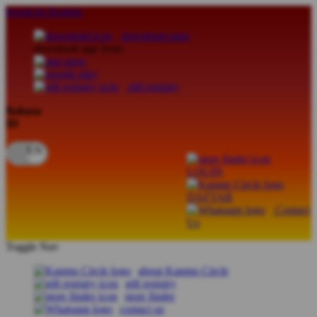
lewati ke Konten
download apps
download app from:
gift registry
Bahasa
ID
LOGIN
DAFTAR
Contact
Us
Toggle Nav
about Kanmo Circle
gift registry
store finder
contact us