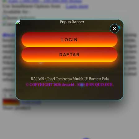
Earn
1.000.000
-
100.000.000
Bonus
Use Installment Options from
.
Laarn more
Q
Available for :
home delivery
QV Baby
store pickup
dewa4d
Setelah register sebagai anggota, kamu bisa langsung
R
LOGIN
beralih antar kategori permainan mulai dari slot, bingo, roulette,
taruhan olahraga, kasino live, hingga permainan meja dengan
Real Shades
mudah. Platform ini menyediakan tips navigasi dan manajemen
DAFTAR
akun yang simpel agar pengalaman bermainmu semakin nyaman.
Red Castle
Nikmati juga fitur deposit dan penarikan cepat serta update
permainan terbaru setiap minggunya. Jangan lupa kumpulkan poin
Ribbon Madness
tinggi dari setiap aktivitas untuk mendapatkan keuntungan maksimal
sebagai pemain baru.
RAJA99 : Togel Terpercaya Mudah JP Bocoran Pola
S
© COPYRIGHT 2026 dewa4d - SEO DON QUIXOTE.
choose qty
Sebamed
DAFTAR
LOGIN
Silver Cross
Share product:
Simply Idea
Skip Hop
Spectra