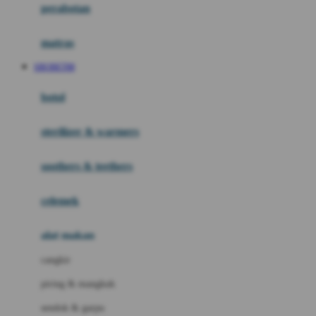
perabotan
Happy Tummy
Hauck
matras
Havaianas
SBOBET88
Hegen
botol
Hot Wheels
sterilizer & warmers
Hybrid
soothers & teethers
I
Inlacta DHA
celemek
Interlac
alat makan
Ivenet
cangkir
J
piring & mangkuk
Jack N Jill
sendok & garpu