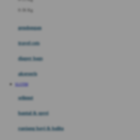
Felt So Sweet
0-36 Kg
Fisher Price
Flipper
gendongan
Friends Of Sally
travel cots
G
diaper bags
Gb
Geko
aksesoris
Graco
SLOT88
Gund
selimut
H
bantal & sprei
Habbie
Haenim
ranjang bayi & balita
Happy Horse