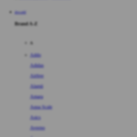
dewa4d
Brand A-Z
A
Addo
Adidas
Airfree
Alamii
Amara
Aqua Scale
Asics
Aveeno