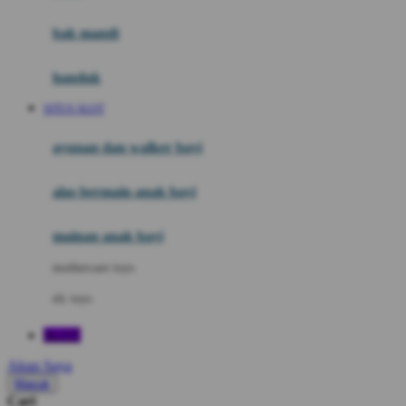
Mini Monkey
Moby
bak mandi
Momami
handuk
Mothercare
SITUS SLOT
Mustela
ayunan dan walker bayi
My Buddy Tag
My K
alas bermain anak bayi
N
mainan anak bayi
Naif
mothercare toys
Nike
elc toys
Nordic Natural
SLOT
Nuby
Akun Saya
Nuna
Masuk
Cari