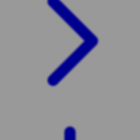
Twistshake
TY Toys
U
V
Veja
Vitaflow
Vtech
W
Waterland
Wellness