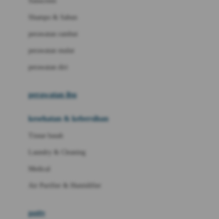
Sunscreen
London Taxi
Shampo & Sabun
Love To Dream
perawatan rambut
perawatan mulut
M
perawatan diri
Magformers
Mama's Choice
perawatan ibu
Mamas&Papas
kesehatan & kebersihan
Mamaway
Tissue basah
Maxi Cosi
Laundry & Cleaning
Megabloks
Medical
Micro
Air Purifier & Humidifier
MiDeer
Mimi & Lula
potty