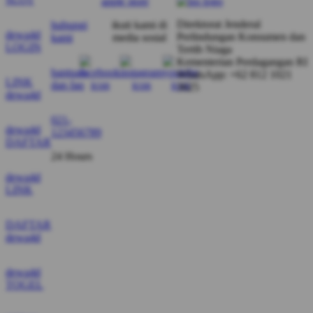
dewa4d
butuh
unduh aplikasi
we accept
bantuan?
dewa4d
hubungi
kami
dewa4d
SLOT
Direktorat Jenderal
hubungi
ikuti kami di
dewa4d
Perlindungan Konsumen dan
kami
media sosial
LOGIN
Tertib Niaga
Kementerian Perdagangan RI
bantuan
WhatsApp: +62 812 1021
LINK
dan faq
3625
dewa4d
021-
dewa4d
123456789
DAFTAR
24 Hours
dewa4d
LINK
DAFTAR
dewa4d