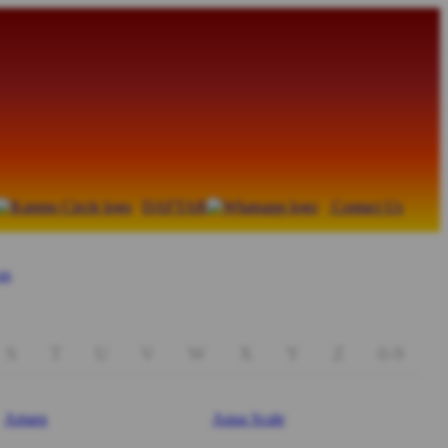
DAFTAR
Contact Us
us
S
T
U
V
W
X
Y
Z
0-9
Amara
Aqua Scale