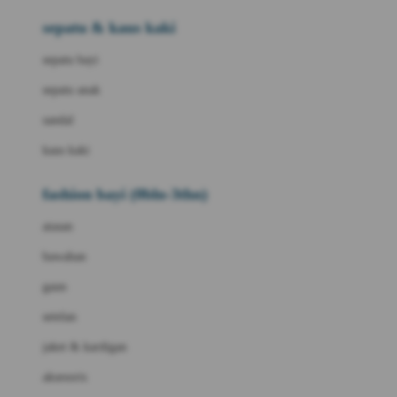
sepatu & kaus kaki
sepatu bayi
sepatu anak
sandal
kaus kaki
fashion bayi (0bln-3thn)
atasan
bawahan
gaun
setelan
jaket & kardigan
aksesoris