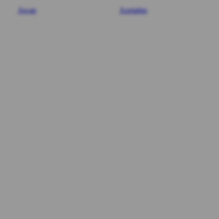
Awan
Azetabio