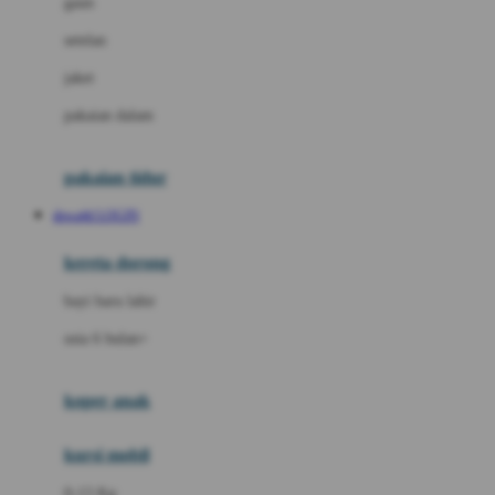
gaun
Dae Organics
setelan
Docare
jaket
Doona
pakaian dalam
Down To Earth
Drew
pakaian tidur
Dr. Brown's
dewa4d LOGIN
E
kereta dorong
ELC
bayi baru lahir
Ergobaby
usia 6 bulan+
Expert Care
koper anak
Ezyroller
kursi mobil
F
0-13 Kg