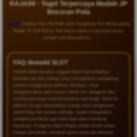
RAJA99 : Togel Terpercaya Mudah JP
Bocoran Pola
dewa4d
Gunakan Situs RAJA99 untuk mengakses Toto Macau paling
Mudah JP. Cek Rumus Toto Gacor malam ini dan klaim bonus
menarik Link Alternatif khu...
FAQ dewa4d SLOT
Setelah daftar akunnya, anggota dapat memanfaatkan
beberapa tips dan strategi untuk meningkatkan pengalaman
mereka menggunakan platform. Misalnya, untuk
mengoptimalkan game kasino seperti slot, pengguna bisa
memilih permainan yang menawarkan poin tinggi. Selain itu
platform ini juga menyediakan strategi untuk penggunaan
efektif bingo dan taruhan olahraga, seperti menganalisis
peringkat permainan agar lebih tepat dalam membuat
keputusan. Pengguna dapat dengan mudah beralih antara
kategori permainan, termasuk game casino dan aktivitas