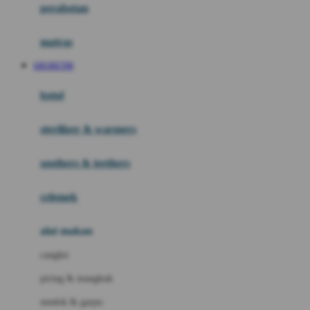
perabotan
Happy Tummy
Hauck
matras
Havaianas
SBOBET88
Hegen
botol
Hot Wheels
sterilizer & warmers
Hybrid
soothers & teethers
I
Inlacta DHA
celemek
Interlac
alat makan
Ivenet
cangkir
J
piring & mangkuk
Jack N Jill
sendok & garpu