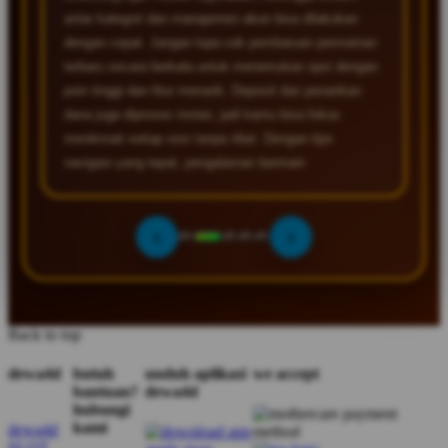
platform.
‹
›
Back to top