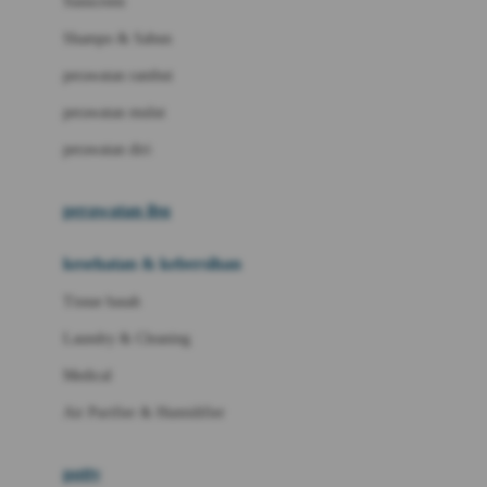
Sunscreen
London Taxi
Shampo & Sabun
Love To Dream
perawatan rambut
perawatan mulut
M
perawatan diri
Magformers
Mama's Choice
perawatan ibu
Mamas&Papas
kesehatan & kebersihan
Mamaway
Tissue basah
Maxi Cosi
Laundry & Cleaning
Megabloks
Medical
Micro
Air Purifier & Humidifier
MiDeer
Mimi & Lula
potty