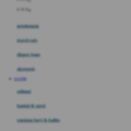
Felt So Sweet
0-36 Kg
Fisher Price
Flipper
gendongan
Friends Of Sally
travel cots
G
diaper bags
Gb
Geko
aksesoris
Graco
SLOT88
Gund
selimut
H
bantal & sprei
Habbie
Haenim
ranjang bayi & balita
Happy Horse