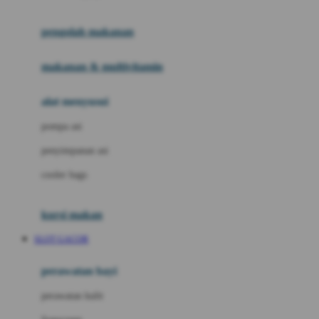
Joie
pengolah makanan
Joolz
Jujube
makanan & multivitamin
K
alat menyusui
Kiddycuts
pompa asi
Kumon
penyimpanan asi
L
cooler bags
Leapfrog
kursi makan
Leclerc
SLOT GACOR
Lee Vierra
Lillebaby
perawatan bayi
Little Bird Told Me
perawatan kulit
Little Miss Janis