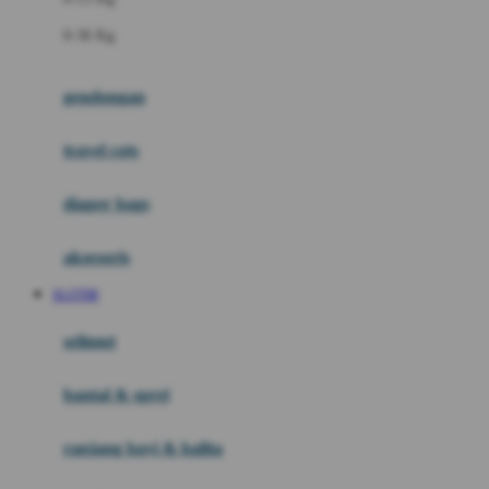
Felt So Sweet
0-36 Kg
Fisher Price
Flipper
gendongan
Friends Of Sally
travel cots
G
diaper bags
Gb
Geko
aksesoris
Graco
SLOT88
Gund
selimut
H
bantal & sprei
Habbie
Haenim
ranjang bayi & balita
Happy Horse