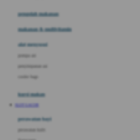
Joie
pengolah makanan
Joolz
Jujube
makanan & multivitamin
K
alat menyusui
Kiddycuts
pompa asi
Kumon
penyimpanan asi
L
cooler bags
Leapfrog
kursi makan
Leclerc
SLOT GACOR
Lee Vierra
Lillebaby
perawatan bayi
Little Bird Told Me
perawatan kulit
Little Miss Janis