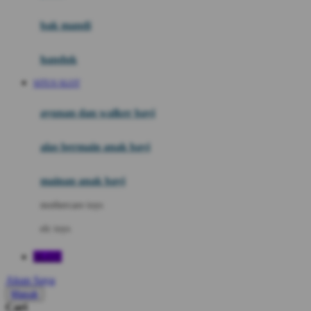
Mini Monkey
Moby
bak mandi
Momami
handuk
Mothercare
SITUS SLOT
Mustela
ayunan dan walker bayi
My Buddy Tag
My K
alas bermain anak bayi
N
mainan anak bayi
Naif
mothercare toys
Nike
elc toys
Nordic Natural
SLOT
Nuby
Akun Saya
Nuna
Masuk
Cari