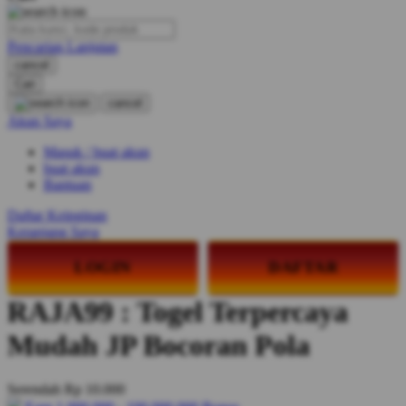
O
Pencarian Lanjutan
Oh Ma Grain
cancel
Okiedog
Cari
cancel
P
Akun Saya
Masuk / buat akun
Peachy
buat akun
Phil & Ted's
Bantuan
Philips Avent
Daftar Keinginan
Keranjang Saya
Pigeon
LOGIN
DAFTAR
Playgro
RAJA99 : Togel Terpercaya
Poled Global
Mudah JP Bocoran Pola
Ponycycle
Puma
Serendah
Rp 10.000
Pureats