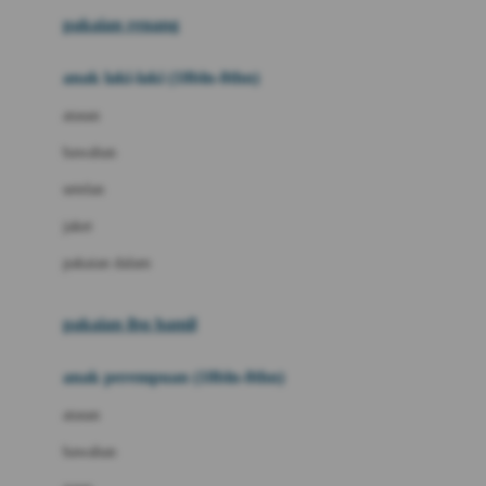
Buggygear
pakaian renang
Bumkins
anak laki-laki (18bln-8thn)
C
atasan
Cetaphil
bawahan
Chicco
setelan
Childlife
jaket
Clevamama
pakaian dalam
Cocolatte
Cottonseeds
pakaian ibu hamil
Cozy N Safe
anak perempuan (18bln-8thn)
Crane
atasan
Cybex
bawahan
D