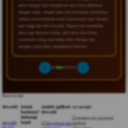
platform.
‹
›
Back to top