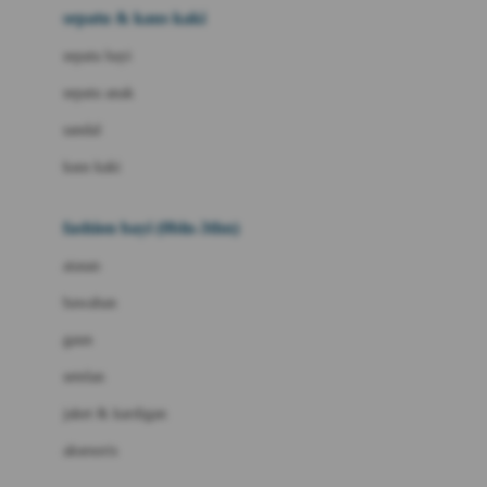
Beauty Barn
sepatu & kaus kaki
Bio Oil
sepatu bayi
Biolane
sepatu anak
Bite Fighters
sandal
Bizzi Growin
kaus kaki
Blackmores
fashion bayi (0bln-3thn)
Blooming Marvellous
atasan
Bonnels
bawahan
Bravado
gaun
Bruder
setelan
Brush Baby
jaket & kardigan
Buds Organics
aksesoris
Bugaboo