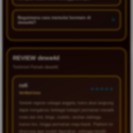
pertandingan untuk membuat keputusan yang lebih hati-
Misalnya, Anda bisa memilih permainan dengan poin
hati. Pengguna dapat dengan mudah mengakses
Setelah mendaftar sebagai anggota, kamu dapat
tinggi atau mempelajari strategi efektif untuk
sepuluh tips untuk mengelola akun, misalnya beralih
menggunakan berbagai tips untuk menavigasi dunia
Bagaimana cara memulai bermain di
meningkatkan peluang kemenangan. Platform ini juga
+
cepat antara kategori permainan kasino dan aktivitas
dewa4d?
perjudian digital ini. Untuk contohnya, pilihlah slot atau
menyediakan informasi tentang olahraga terkini,
olahraga. Selain itu, platform ini menawarkan tips
permainan meja yang menawarkan poin tinggi untuk
memungkinkan Anda untuk memaksimalkan
Setelah daftar , anggot dapat menggunakan tips untuk
tentang cara deposit dan penarikan yang lebih cepat
meningkatkan peluangmu. Selain itu, platform ini
pengalaman bermain taruhan olahraga. Anda dapat
menavigasi permainan kasino dan olahraga secara
atau memeriksa pembaruan game terbaru. Dengan
menyediakan strategi untuk penggunaan efektif bingo
mengelola akun Anda dengan mudah - beralih cepat
efektif. Misalnya, pengguna dapat mempelajari strategi
panduan ini, Anda dapat memaksimalkan pengalaman
dan kategori taruhan olahraga, seperti menganalisis
antara kategori permainan kasino dan olahraga,
untuk memilih permainan bingo atau taruhan olahraga
bermain seperti slot dan bingo dengan cara yang aman
peringkat para pemain untuk membuat keputusan yang
REVIEW dewa4d
memeriksa riwayat aktivitas, dan memantau poin yang
yang memberikan poin tertinggi. Platform ini juga
dan menyenangkan.
lebih hati-hati. Kamu dapat dengan mudah mengakses
telah Anda kumpulkan. Selain itu, platform ini juga
Testimoni Pemain dewa4d.
menyediakan panduan tentang cara mengaplikasikan
sepuluh tips untuk mengelola akun, misalnya beralih
memberi tahu Anda cara deposit dan withdrawal dengan
tips manajemen akun, seperti beralih cepat antara jenis
cepat antara permainan kasino dan aktivitas terkait
cepat dan aman. Dengan tips dan strategi yang
permainan, memproses deposit, penarikan, serta
olahraga, semua dengan panduan penggunaan yang
tersedia, Anda dapat menavigasi platform dengan
dina
melacak pembaruan terbaru pada permainan favorit
aman dan terpercaya.
mudah dan membuat pengalaman bermain semakin
mereka. Bagi pengguna baru, platform ini menawarkan
Verified User
menyenangkan.
sepuluh tips untuk memahami cara mendapatkan
pengalaman paling optimal, mencakup strategi dasar
dalam menikmati berbagai macam permainan mulai dari
slot hingga sports betting, sambil memastikan
keamanan dan kenyamanan selama menggunakan