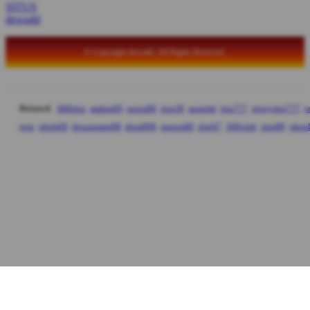
dewa4d
TOGEL
SITUS
dewa4d
© Copyright dewa4d. All Rights Reserved.
Related:
888slot
mabar69
surga88
slot39
surat4d
jitu777
gloryslot777
t
toto
idola69
dewagame88
dota888
siagus88
slot97
369club
sins88
okep