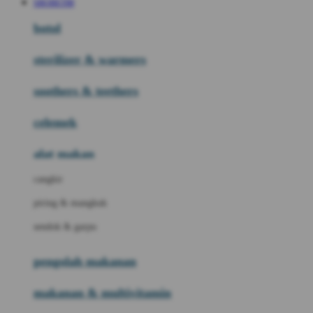
SBOBET88
botol
sterilizer & warmers
soothers & teethers
celemek
alat makan
cangkir
piring & mangkuk
sendok & garpu
pengolah makanan
makanan & multivitamin