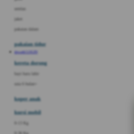
setelan
jaket
pakaian dalam
pakaian tidur
dewa4d LOGIN
kereta dorong
bayi baru lahir
usia 6 bulan+
koper anak
kursi mobil
0-13 Kg
0-36 Kg