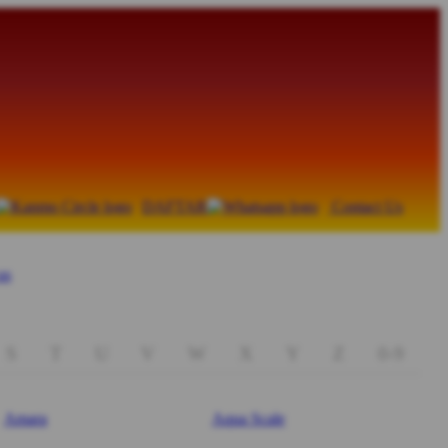
DAFTAR
Contact Us
us
S
T
U
V
W
X
Y
Z
0-9
Amara
Aqua Scale