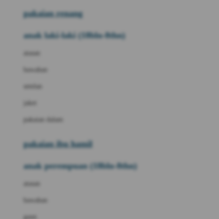
pakaian renang
anak laki-laki (18bln-8thn)
atasan
bawahan
setelan
jaket
pakaian dalam
pakaian ibu hamil
anak perempuan (18bln-8thn)
atasan
bawahan
gaun