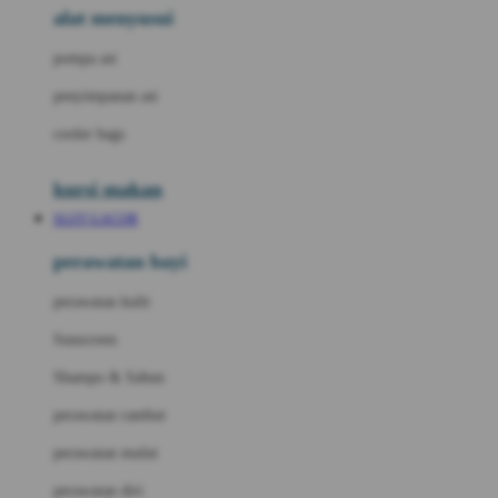
alat menyusui
pompa asi
penyimpanan asi
cooler bags
kursi makan
SLOT GACOR
perawatan bayi
perawatan kulit
Sunscreen
Shampo & Sabun
perawatan rambut
perawatan mulut
perawatan diri