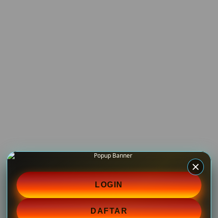
LOGIN
DAFTAR