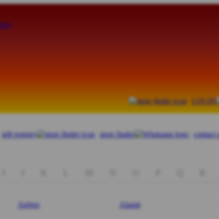
istry
LOGIN
gift registry
store finder
contact 
I
J
K
L
M
N
O
P
Q
R
Airfree
Alamii