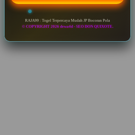
RAJA99 : Togel Terpercaya Mudah JP Bocoran Pola
© COPYRIGHT 2026 dewa4d - SEO DON QUIXOTE.