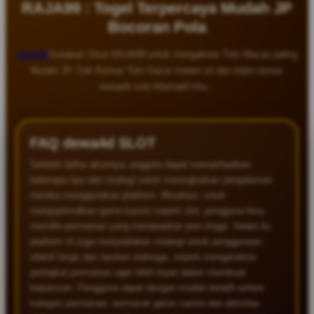
RAJA99 : Togel Terpercaya Mudah JP
Bocoran Pola
dewa4d
Gunakan Situs RAJA99 untuk mengakses Toto Macau paling
Mudah JP. Cek Rumus Toto Gacor malam ini dan klaim bonus
menarik Link Alternatif khu...
FAQ dewa4d SLOT
Setelah daftar akunnya, anggota dapat memanfaatkan
beberapa tips dan strategi untuk meningkatkan pengalaman
mereka menggunakan platform. Misalnya, untuk
mengoptimalkan game kasino seperti slot, pengguna bisa
memilih permainan yang menawarkan poin tinggi. Selain itu
platform ini juga menyediakan strategi untuk penggunaan
efektif bingo dan taruhan olahraga, seperti menganalisis
peringkat permainan agar lebih tepat dalam membuat
keputusan. Pengguna dapat dengan mudah beralih antara
kategori permainan, termasuk game casino dan aktivitas