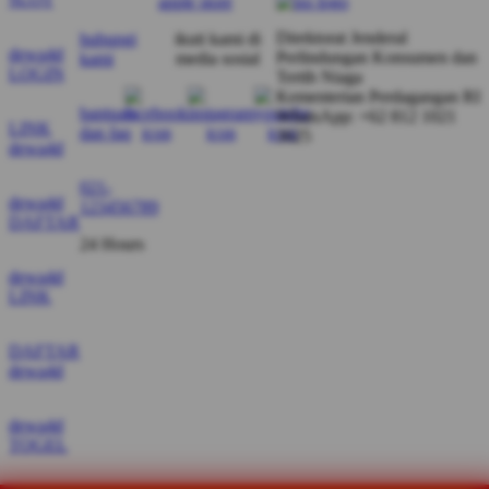
dewa4d
butuh
unduh aplikasi
we accept
bantuan?
dewa4d
hubungi
kami
dewa4d
SLOT
Direktorat Jenderal
hubungi
ikuti kami di
dewa4d
Perlindungan Konsumen dan
kami
media sosial
LOGIN
Tertib Niaga
Kementerian Perdagangan RI
bantuan
WhatsApp: +62 812 1021
LINK
dan faq
3625
dewa4d
021-
dewa4d
123456789
DAFTAR
24 Hours
dewa4d
LINK
DAFTAR
dewa4d