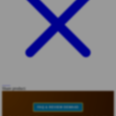
Share product:
FAQ & REVIEW DEWA4D