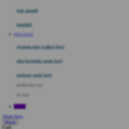
Mini Monkey
Moby
bak mandi
Momami
handuk
Mothercare
SITUS SLOT
Mustela
ayunan dan walker bayi
My Buddy Tag
My K
alas bermain anak bayi
N
mainan anak bayi
Naif
mothercare toys
Nike
elc toys
Nordic Natural
SLOT
Nuby
Akun Saya
Nuna
Masuk
Cari