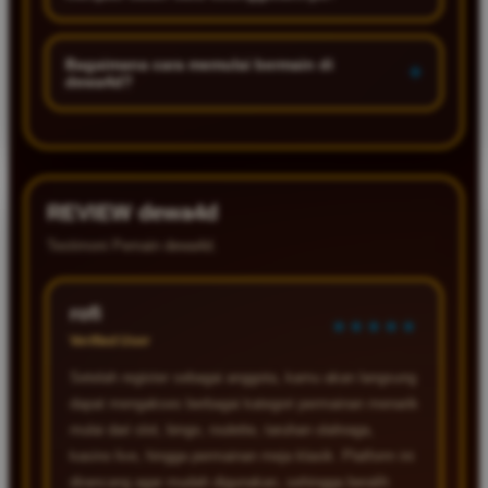
pertandingan untuk membuat keputusan yang lebih hati-
Misalnya, Anda bisa memilih permainan dengan poin
hati. Pengguna dapat dengan mudah mengakses
Setelah mendaftar sebagai anggota, kamu dapat
tinggi atau mempelajari strategi efektif untuk
sepuluh tips untuk mengelola akun, misalnya beralih
menggunakan berbagai tips untuk menavigasi dunia
Bagaimana cara memulai bermain di
meningkatkan peluang kemenangan. Platform ini juga
+
cepat antara kategori permainan kasino dan aktivitas
dewa4d?
perjudian digital ini. Untuk contohnya, pilihlah slot atau
menyediakan informasi tentang olahraga terkini,
olahraga. Selain itu, platform ini menawarkan tips
permainan meja yang menawarkan poin tinggi untuk
memungkinkan Anda untuk memaksimalkan
Setelah daftar , anggot dapat menggunakan tips untuk
tentang cara deposit dan penarikan yang lebih cepat
meningkatkan peluangmu. Selain itu, platform ini
pengalaman bermain taruhan olahraga. Anda dapat
menavigasi permainan kasino dan olahraga secara
atau memeriksa pembaruan game terbaru. Dengan
menyediakan strategi untuk penggunaan efektif bingo
mengelola akun Anda dengan mudah - beralih cepat
efektif. Misalnya, pengguna dapat mempelajari strategi
panduan ini, Anda dapat memaksimalkan pengalaman
dan kategori taruhan olahraga, seperti menganalisis
antara kategori permainan kasino dan olahraga,
untuk memilih permainan bingo atau taruhan olahraga
bermain seperti slot dan bingo dengan cara yang aman
peringkat para pemain untuk membuat keputusan yang
REVIEW dewa4d
memeriksa riwayat aktivitas, dan memantau poin yang
yang memberikan poin tertinggi. Platform ini juga
dan menyenangkan.
lebih hati-hati. Kamu dapat dengan mudah mengakses
telah Anda kumpulkan. Selain itu, platform ini juga
Testimoni Pemain dewa4d.
menyediakan panduan tentang cara mengaplikasikan
sepuluh tips untuk mengelola akun, misalnya beralih
memberi tahu Anda cara deposit dan withdrawal dengan
tips manajemen akun, seperti beralih cepat antara jenis
cepat antara permainan kasino dan aktivitas terkait
cepat dan aman. Dengan tips dan strategi yang
permainan, memproses deposit, penarikan, serta
olahraga, semua dengan panduan penggunaan yang
tersedia, Anda dapat menavigasi platform dengan
dina
melacak pembaruan terbaru pada permainan favorit
aman dan terpercaya.
mudah dan membuat pengalaman bermain semakin
mereka. Bagi pengguna baru, platform ini menawarkan
Verified User
menyenangkan.
sepuluh tips untuk memahami cara mendapatkan
pengalaman paling optimal, mencakup strategi dasar
dalam menikmati berbagai macam permainan mulai dari
slot hingga sports betting, sambil memastikan
keamanan dan kenyamanan selama menggunakan