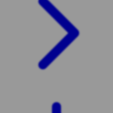
Twistshake
TY Toys
U
V
Veja
Vitaflow
Vtech
W
Waterland
Wellness