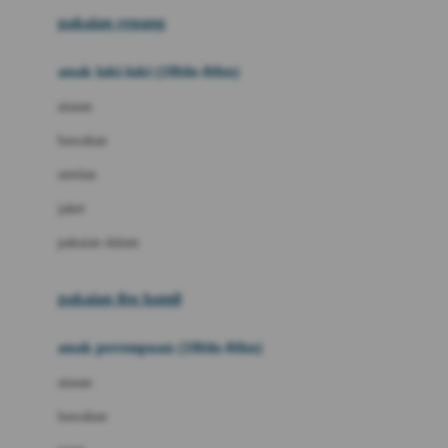
Buggygear
pakaian renang
Bumkins
anak laki-laki (18bln-8thn)
C
atasan
Cetaphil
bawahan
Chicco
setelan
Childlife
jaket
Clevamama
pakaian dalam
Cocolatte
Cottonseeds
pakaian ibu hamil
Cozy N Safe
anak perempuan (18bln-8thn)
Crane
atasan
Cybex
bawahan
D