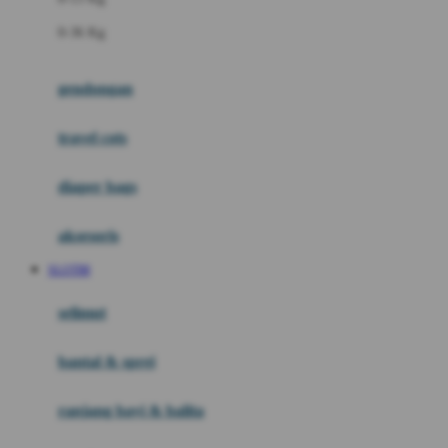
Felt So Sweet
0-36 Kg
Fisher Price
Flipper
gendongan
Friends Of Sally
travel cots
G
diaper bags
Gb
Geko
aksesoris
Graco
SLOT88
Gund
selimut
H
bantal & sprei
Habbie
Haenim
ranjang bayi & balita
Happy Horse