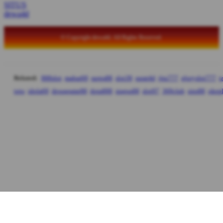
dewa4d
TOGEL
SITUS
dewa4d
© Copyright dewa4d. All Rights Reserved.
Related:
888slot
mabar69
surga88
slot39
surat4d
jitu777
gloryslot777
t
toto
idola69
dewagame88
dota888
siagus88
slot97
369club
sins88
okep