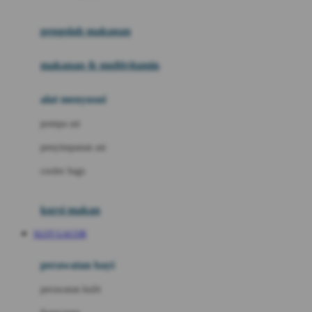
Joie
pengolah makanan
Joolz
Jujube
makanan & multivitamin
K
alat menyusui
Kiddycuts
pompa asi
Kumon
penyimpanan asi
L
cooler bags
Leapfrog
kursi makan
Leclerc
SLOT GACOR
Lee Vierra
Lillebaby
perawatan bayi
Little Bird Told Me
perawatan kulit
Little Miss Janis