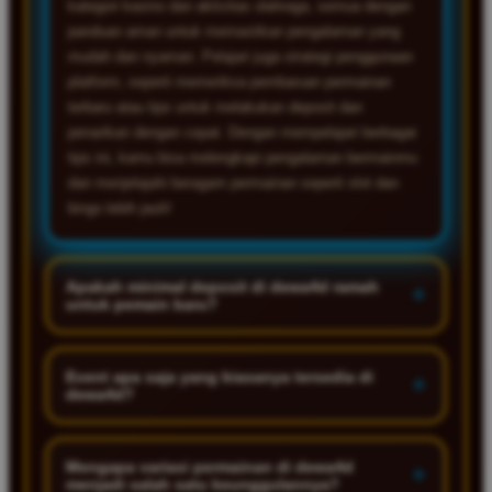
kategori kasino dan aktivitas olahraga, semua dengan
panduan aman untuk memastikan pengalaman yang
mudah dan nyaman. Pelajari juga strategi penggunaan
platform, seperti memeriksa pembaruan permainan
terbaru atau tips untuk melakukan deposit dan
penarikan dengan cepat. Dengan mempelajari berbagai
tips ini, kamu bisa melengkapi pengalaman bermainmu
dan menjelajahi beragam permainan seperti slot dan
bingo lebih jauh!
Apakah minimal deposit di dewa4d ramah
+
untuk pemain baru?
Setelah pendaftaran selesai, anggota dapat
menggunakan tips untuk menavigasi berbagai macam
Event apa saja yang biasanya tersedia di
+
dewa4d?
permainan, contohnya dengan memilih permainan yang
sesuai minat atau memiliki poin tinggi. PLATFORM ini
Setelah mengregister dan menjadi anggota, Anda dapat
menyediakan strategi untuk penggunaan efektif bingo
menggunakan tips untuk menjelajahi berbagai
Mengapa variasi permainan di dewa4d
dan taruhan olahraga, seperti menganalisis peringkat
+
menjadi salah satu keunggulannya?
permainan kasino seperti slot, bingo, dan table games.