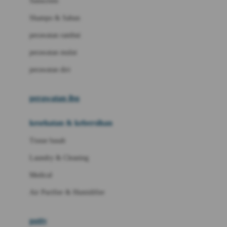
Sunscreen
London Taxi
Shampo & Sabun
Love To Dream
perawatan rambut
perawatan mulut
M
perawatan diri
Magformers
Mama's Choice
perawatan ibu
Mamas&Papas
kesehatan & kebersihan
Mamaway
Tissue basah
Maxi Cosi
Laundry & Cleaning
Megabloks
Medical
Micro
Air Purifier & Humidifier
MiDeer
Mimi & Lula
potty