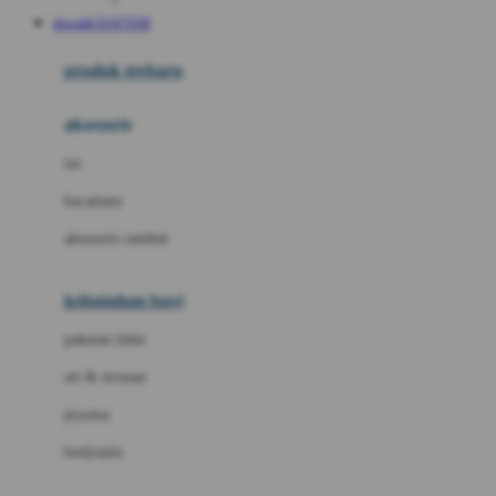
Awan
dewa4d DAFTAR
Azetabio
produk terbaru
B
aksesoris
Baabaasheepz
tas
Babiators
kacamata
Baby Dove
aksesoris rambut
Baby Jogger
Baby Rovega
kebutuhan bayi
Babybee
pakaian tidur
Banana Boat
set & terusan
Banz
piyama
Barbie
bodysuits
Beaba