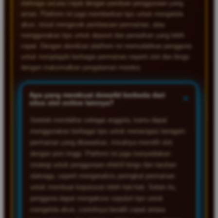
olahraga secara cepat dengan panduan penggunaan yang
aman. Platform ini juga memberikan tips untuk mengelola
akun, misal mengecek pembaruan permainan, atau
menggunakan tips untuk deposit dan penarikan yang lebih
cepat. Dengan demikian platform ini memudahkan pengguna
untuk menjelajahi berbagai permainan seperti slot dan bingo
dengan maksimalkan pengalaman mereka.
Apa yang membuat dewa4d berbeda dari
+
situs slot online lainnya?
Setelah mendaftar sebagai anggota, kamu dapat
menggunakan berbagai tips untuk menavigasi beragam
permainan yang ditawarkan, misalnya memilih slot
dengan poin tinggi. Platform ini juga menyediakan
strategi untuk penggunaan efektif bingo dan taruhan
olahraga, seperti menganalisis peringkat permainan
untuk membuat keputusan lebih hati-hati. Selain itu,
pengguna dapat mengakses sepuluh tips untuk
mengelola akun, contohnya beralih cepat antara