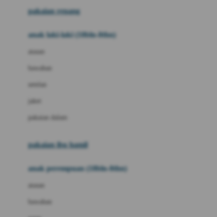
Buggygear
pakaian renang
Bumkins
anak laki-laki (18bln-8thn)
C
atasan
Cetaphil
bawahan
Chicco
setelan
Childlife
jaket
Clevamama
pakaian dalam
Cocolatte
Cottonseeds
pakaian ibu hamil
Cozy N Safe
anak perempuan (18bln-8thn)
Crane
atasan
Cybex
bawahan
D