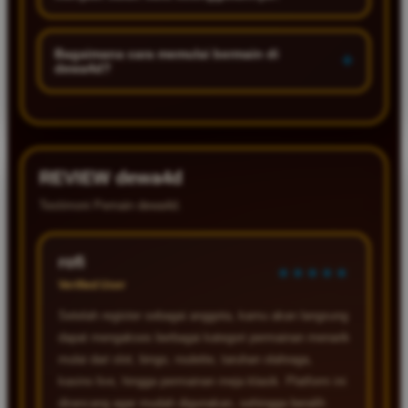
pertandingan untuk membuat keputusan yang lebih hati-
Misalnya, Anda bisa memilih permainan dengan poin
hati. Pengguna dapat dengan mudah mengakses
Setelah mendaftar sebagai anggota, kamu dapat
tinggi atau mempelajari strategi efektif untuk
sepuluh tips untuk mengelola akun, misalnya beralih
menggunakan berbagai tips untuk menavigasi dunia
Bagaimana cara memulai bermain di
meningkatkan peluang kemenangan. Platform ini juga
+
cepat antara kategori permainan kasino dan aktivitas
dewa4d?
perjudian digital ini. Untuk contohnya, pilihlah slot atau
menyediakan informasi tentang olahraga terkini,
olahraga. Selain itu, platform ini menawarkan tips
permainan meja yang menawarkan poin tinggi untuk
memungkinkan Anda untuk memaksimalkan
Setelah daftar , anggot dapat menggunakan tips untuk
tentang cara deposit dan penarikan yang lebih cepat
meningkatkan peluangmu. Selain itu, platform ini
pengalaman bermain taruhan olahraga. Anda dapat
menavigasi permainan kasino dan olahraga secara
atau memeriksa pembaruan game terbaru. Dengan
menyediakan strategi untuk penggunaan efektif bingo
mengelola akun Anda dengan mudah - beralih cepat
efektif. Misalnya, pengguna dapat mempelajari strategi
panduan ini, Anda dapat memaksimalkan pengalaman
dan kategori taruhan olahraga, seperti menganalisis
antara kategori permainan kasino dan olahraga,
untuk memilih permainan bingo atau taruhan olahraga
bermain seperti slot dan bingo dengan cara yang aman
peringkat para pemain untuk membuat keputusan yang
REVIEW dewa4d
memeriksa riwayat aktivitas, dan memantau poin yang
yang memberikan poin tertinggi. Platform ini juga
dan menyenangkan.
lebih hati-hati. Kamu dapat dengan mudah mengakses
telah Anda kumpulkan. Selain itu, platform ini juga
Testimoni Pemain dewa4d.
menyediakan panduan tentang cara mengaplikasikan
sepuluh tips untuk mengelola akun, misalnya beralih
memberi tahu Anda cara deposit dan withdrawal dengan
tips manajemen akun, seperti beralih cepat antara jenis
cepat antara permainan kasino dan aktivitas terkait
cepat dan aman. Dengan tips dan strategi yang
permainan, memproses deposit, penarikan, serta
olahraga, semua dengan panduan penggunaan yang
dina
tersedia, Anda dapat menavigasi platform dengan
melacak pembaruan terbaru pada permainan favorit
★★★★★
aman dan terpercaya.
Verified User
mudah dan membuat pengalaman bermain semakin
mereka. Bagi pengguna baru, platform ini menawarkan
menyenangkan.
sepuluh tips untuk memahami cara mendapatkan
Setelah mendaftar, kamu bisa menggunakan berbagai
pengalaman paling optimal, mencakup strategi dasar
tips untuk menavigasi berbagai macam permainan
dalam menikmati berbagai macam permainan mulai dari
yang tersedia, misalnya memilih jenis game yang
slot hingga sports betting, sambil memastikan
sesuai dengan preferensimu atau mempelajari strategi
keamanan dan kenyamanan selama menggunakan
populer di dunia kasino. Platform ini juga menyediakan