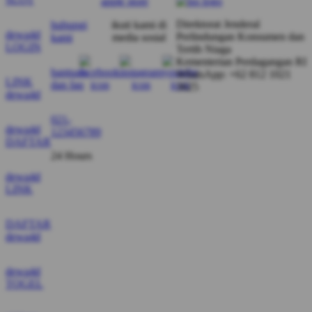
dewa4d
butuh
unduh aplikasi
we accept
bantuan?
dewa4d
hubungi
kami
dewa4d
SLOT
Direktorat Jenderal
hubungi
ikuti kami di
dewa4d
Perlindungan Konsumen dan
kami
media sosial
LOGIN
Tertib Niaga
Kementerian Perdagangan RI
bantuan
WhatsApp: +62 812 1021
LINK
dan faq
3625
dewa4d
021-
dewa4d
123456789
DAFTAR
24 Hours
dewa4d
LINK
DAFTAR
dewa4d