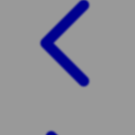
Squishmallows
Starbooks
Stick-O
Stokke
Sudocrem
Sumimo
Sunnylife
Sun-Staches
Swimava
T
Tommee Tippee
Trunki
Tutti Bambini