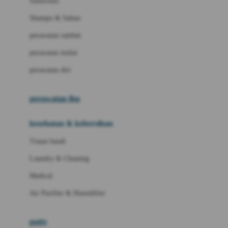
Sunscreen
London Taxi
Shampo & Sabun
Love To Dream
perawatan rambut
perawatan mulut
M
perawatan diri
Magformers
Mama's Choice
perawatan ibu
Mamas&Papas
kesehatan & kebersihan
Mamaway
Tissue basah
Maxi Cosi
Laundry & Cleaning
Megabloks
Medical
Micro
Air Purifier & Humidifier
MiDeer
Mimi & Lula
potty