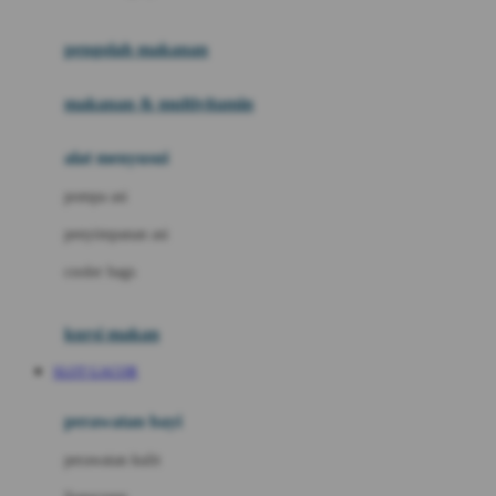
Joie
pengolah makanan
Joolz
Jujube
makanan & multivitamin
K
alat menyusui
Kiddycuts
pompa asi
Kumon
penyimpanan asi
L
cooler bags
Leapfrog
kursi makan
Leclerc
SLOT GACOR
Lee Vierra
Lillebaby
perawatan bayi
Little Bird Told Me
perawatan kulit
Little Miss Janis