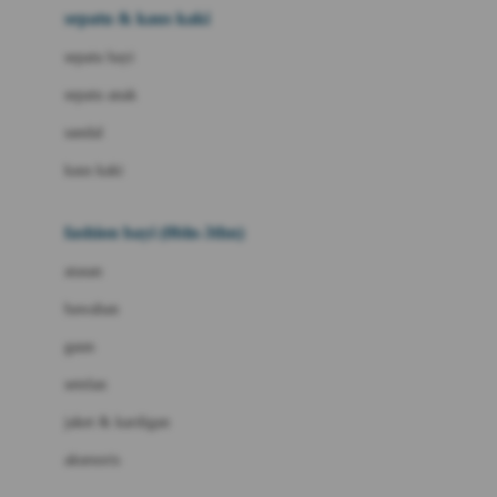
Beauty Barn
sepatu & kaus kaki
Bio Oil
sepatu bayi
Biolane
sepatu anak
Bite Fighters
sandal
Bizzi Growin
kaus kaki
Blackmores
fashion bayi (0bln-3thn)
Blooming Marvellous
atasan
Bonnels
bawahan
Bravado
gaun
Bruder
setelan
Brush Baby
jaket & kardigan
Buds Organics
aksesoris
Bugaboo