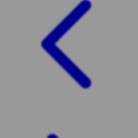
Squishmallows
Starbooks
Stick-O
Stokke
Sudocrem
Sumimo
Sunnylife
Sun-Staches
Swimava
T
Tommee Tippee
Trunki
Tutti Bambini