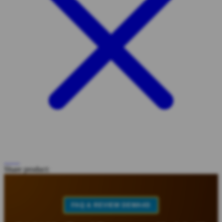
Share product:
FAQ & REVIEW DEWA4D