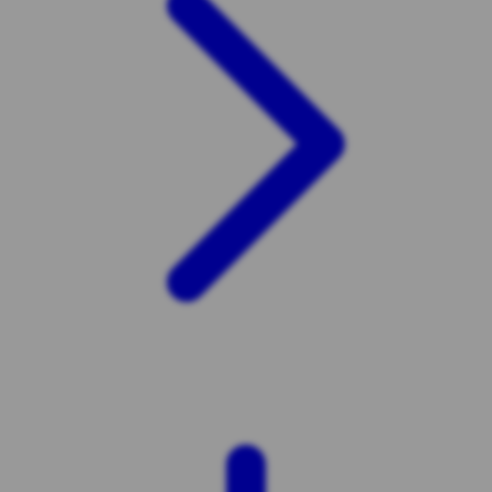
Twistshake
TY Toys
U
V
Veja
Vitaflow
Vtech
W
Waterland
Wellness