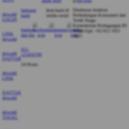
dewa4d
butuh
unduh aplikasi
we accept
bantuan?
dewa4d
hubungi
kami
dewa4d
SLOT
Direktorat Jenderal
hubungi
ikuti kami di
dewa4d
Perlindungan Konsumen dan
kami
media sosial
LOGIN
Tertib Niaga
Kementerian Perdagangan RI
bantuan
WhatsApp: +62 812 1021
LINK
dan faq
3625
dewa4d
021-
dewa4d
123456789
DAFTAR
24 Hours
dewa4d
LINK
DAFTAR
dewa4d