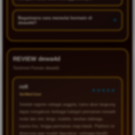
pertandingan untuk membuat keputusan yang lebih hati-
Misalnya, Anda bisa memilih permainan dengan poin
hati. Pengguna dapat dengan mudah mengakses
Setelah mendaftar sebagai anggota, kamu dapat
tinggi atau mempelajari strategi efektif untuk
sepuluh tips untuk mengelola akun, misalnya beralih
menggunakan berbagai tips untuk menavigasi dunia
Bagaimana cara memulai bermain di
meningkatkan peluang kemenangan. Platform ini juga
+
cepat antara kategori permainan kasino dan aktivitas
dewa4d?
perjudian digital ini. Untuk contohnya, pilihlah slot atau
menyediakan informasi tentang olahraga terkini,
olahraga. Selain itu, platform ini menawarkan tips
permainan meja yang menawarkan poin tinggi untuk
memungkinkan Anda untuk memaksimalkan
Setelah daftar , anggot dapat menggunakan tips untuk
tentang cara deposit dan penarikan yang lebih cepat
meningkatkan peluangmu. Selain itu, platform ini
pengalaman bermain taruhan olahraga. Anda dapat
menavigasi permainan kasino dan olahraga secara
atau memeriksa pembaruan game terbaru. Dengan
menyediakan strategi untuk penggunaan efektif bingo
mengelola akun Anda dengan mudah - beralih cepat
efektif. Misalnya, pengguna dapat mempelajari strategi
panduan ini, Anda dapat memaksimalkan pengalaman
dan kategori taruhan olahraga, seperti menganalisis
antara kategori permainan kasino dan olahraga,
untuk memilih permainan bingo atau taruhan olahraga
bermain seperti slot dan bingo dengan cara yang aman
peringkat para pemain untuk membuat keputusan yang
REVIEW dewa4d
memeriksa riwayat aktivitas, dan memantau poin yang
yang memberikan poin tertinggi. Platform ini juga
dan menyenangkan.
lebih hati-hati. Kamu dapat dengan mudah mengakses
telah Anda kumpulkan. Selain itu, platform ini juga
Testimoni Pemain dewa4d.
menyediakan panduan tentang cara mengaplikasikan
sepuluh tips untuk mengelola akun, misalnya beralih
memberi tahu Anda cara deposit dan withdrawal dengan
tips manajemen akun, seperti beralih cepat antara jenis
cepat antara permainan kasino dan aktivitas terkait
cepat dan aman. Dengan tips dan strategi yang
permainan, memproses deposit, penarikan, serta
olahraga, semua dengan panduan penggunaan yang
dina
tersedia, Anda dapat menavigasi platform dengan
melacak pembaruan terbaru pada permainan favorit
★★★★★
aman dan terpercaya.
Verified User
mudah dan membuat pengalaman bermain semakin
mereka. Bagi pengguna baru, platform ini menawarkan
menyenangkan.
sepuluh tips untuk memahami cara mendapatkan
Setelah mendaftar, kamu bisa menggunakan berbagai
pengalaman paling optimal, mencakup strategi dasar
tips untuk menavigasi berbagai macam permainan
dalam menikmati berbagai macam permainan mulai dari
yang tersedia, misalnya memilih jenis game yang
slot hingga sports betting, sambil memastikan
sesuai dengan preferensimu atau mempelajari strategi
keamanan dan kenyamanan selama menggunakan
populer di dunia kasino. Platform ini juga menyediakan