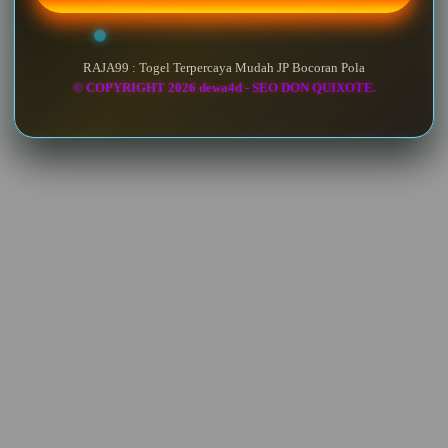
RAJA99 : Togel Terpercaya Mudah JP Bocoran Pola
© COPYRIGHT 2026 dewa4d - SEO DON QUIXOTE.