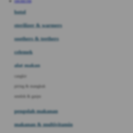
SBOBET88
botol
sterilizer & warmers
soothers & teethers
celemek
alat makan
cangkir
piring & mangkuk
sendok & garpu
pengolah makanan
makanan & multivitamin