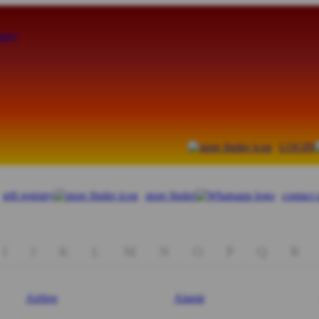
istry
LOGIN
gift registry
store finder
contact 
I
J
K
L
M
N
O
P
Q
R
Airfree
Alamii