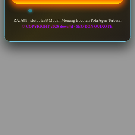
RAJA99 : slotbola88 Mudah Menang Bocoran Pola Agen Terbesar
© COPYRIGHT 2026 dewa4d - SEO DON QUIXOTE.