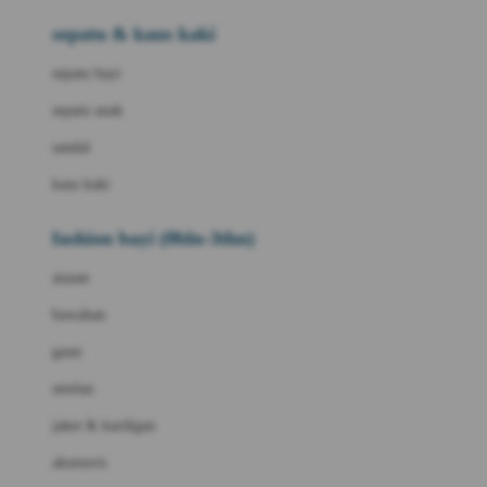
sepatu & kaus kaki
sepatu bayi
sepatu anak
sandal
kaus kaki
fashion bayi (0bln-3thn)
atasan
bawahan
gaun
setelan
jaket & kardigan
aksesoris