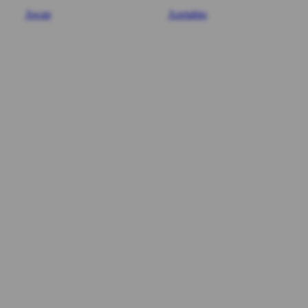
Awan
Azetabio