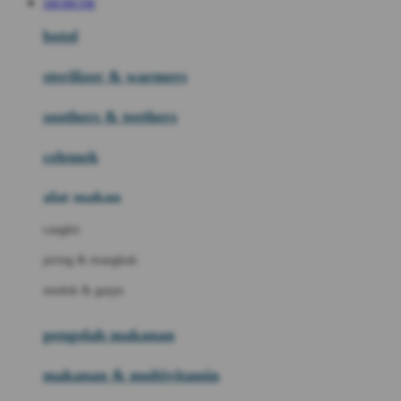
SBOBET88
botol
sterilizer & warmers
soothers & teethers
celemek
alat makan
cangkir
piring & mangkuk
sendok & garpu
pengolah makanan
makanan & multivitamin