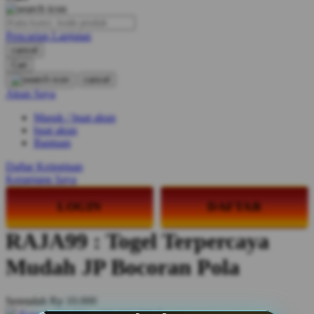
O
Pencarian Lanjutan
Oh Ma Grain
cancel
Okiedog
Cari
cancel
P
Akun Saya
Masuk / buat akun
Peachy
buat akun
Phil & Ted's
Bantuan
Philips Avent
Daftar Keinginan
Keranjang Saya
Pigeon
LOGIN
DAFTAR
Playgro
RAJA99 : Togel Terpercaya
Poled Global
Mudah JP Bocoran Pola
Ponycycle
Puma
Serendah
Rp 10.000
Pureats