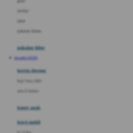
gaun
Dae Organics
setelan
Docare
jaket
Doona
pakaian dalam
Down To Earth
Drew
pakaian tidur
Dr. Brown's
dewa4d LOGIN
E
kereta dorong
ELC
bayi baru lahir
Ergobaby
usia 6 bulan+
Expert Care
koper anak
Ezyroller
kursi mobil
F
0-13 Kg