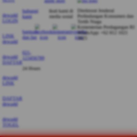
dewa4d
butuh
unduh aplikasi
we accept
bantuan?
dewa4d
hubungi
kami
dewa4d
SLOT
Direktorat Jenderal
hubungi
ikuti kami di
dewa4d
Perlindungan Konsumen dan
kami
media sosial
LOGIN
Tertib Niaga
Kementerian Perdagangan RI
bantuan
WhatsApp: +62 812 1021
LINK
dan faq
3625
dewa4d
021-
dewa4d
123456789
DAFTAR
24 Hours
dewa4d
LINK
DAFTAR
dewa4d