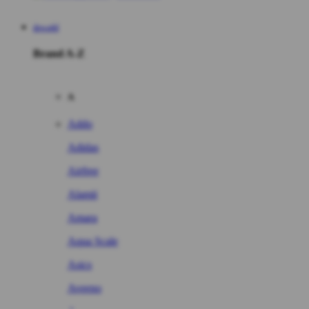
dewa4d
Brand A-Z
A
Addo
Adidas
Airfree
Alamii
Amara
Aqua Scale
Asics
Aveeno