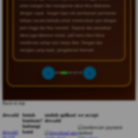
platform.
‹
›
Back to top