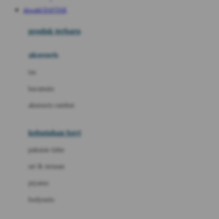
Awan
dewa4d DAFTAR
Azetabio
produk terbaru
B
aksesoris
Baabaasheepz
tas
Babiators
kacamata
Baby Dove
aksesoris rambut
Baby Jogger
Baby Rovega
kebutuhan bayi
Babybee
pakaian tidur
Banana Boat
set & terusan
Banz
piyama
Barbie
bodysuits
Beaba