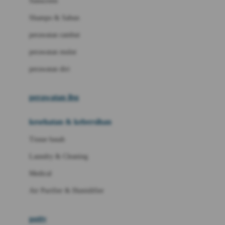
Sunscreen
London Taxi
Shampo & Sabun
Love To Dream
perawatan rambut
perawatan mulut
M
perawatan diri
Magformers
Mama's Choice
perawatan ibu
Mamas&Papas
kesehatan & kebersihan
Mamaway
Tissue basah
Maxi Cosi
Laundry & Cleaning
Megabloks
Medical
Micro
Air Purifier & Humidifier
MiDeer
Mimi & Lula
potty