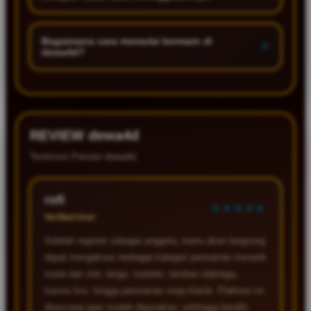
pertandingan untuk membuat keputusan yang lebih hati-
Misalnya, Anda bisa memilih permainan dengan poin
hati. Pengguna dapat dengan mudah mengakses
Setelah mendaftar sebagai anggota, kamu dapat
tinggi atau mempelajari strategi efektif untuk
sepuluh tips untuk mengelola akun, misalnya beralih
menggunakan berbagai tips untuk menavigasi dunia
Bagaimana cara memulai bermain di
meningkatkan peluang kemenangan. Platform ini juga
+
cepat antara kategori permainan kasino dan aktivitas
dewa4d?
perjudian digital ini. Untuk contohnya, pilihlah slot atau
menyediakan informasi tentang olahraga terkini,
olahraga. Selain itu, platform ini menawarkan tips
permainan meja yang menawarkan poin tinggi untuk
memungkinkan Anda untuk memaksimalkan
Setelah daftar , anggot dapat menggunakan tips untuk
tentang cara deposit dan penarikan yang lebih cepat
meningkatkan peluangmu. Selain itu, platform ini
pengalaman bermain taruhan olahraga. Anda dapat
menavigasi permainan kasino dan olahraga secara
atau memeriksa pembaruan game terbaru. Dengan
menyediakan strategi untuk penggunaan efektif bingo
mengelola akun Anda dengan mudah - beralih cepat
efektif. Misalnya, pengguna dapat mempelajari strategi
panduan ini, Anda dapat memaksimalkan pengalaman
dan kategori taruhan olahraga, seperti menganalisis
antara kategori permainan kasino dan olahraga,
untuk memilih permainan bingo atau taruhan olahraga
bermain seperti slot dan bingo dengan cara yang aman
peringkat para pemain untuk membuat keputusan yang
REVIEW dewa4d
memeriksa riwayat aktivitas, dan memantau poin yang
yang memberikan poin tertinggi. Platform ini juga
dan menyenangkan.
lebih hati-hati. Kamu dapat dengan mudah mengakses
telah Anda kumpulkan. Selain itu, platform ini juga
Testimoni Pemain dewa4d.
menyediakan panduan tentang cara mengaplikasikan
sepuluh tips untuk mengelola akun, misalnya beralih
memberi tahu Anda cara deposit dan withdrawal dengan
tips manajemen akun, seperti beralih cepat antara jenis
cepat antara permainan kasino dan aktivitas terkait
cepat dan aman. Dengan tips dan strategi yang
permainan, memproses deposit, penarikan, serta
olahraga, semua dengan panduan penggunaan yang
tersedia, Anda dapat menavigasi platform dengan
dina
melacak pembaruan terbaru pada permainan favorit
aman dan terpercaya.
mudah dan membuat pengalaman bermain semakin
mereka. Bagi pengguna baru, platform ini menawarkan
Verified User
menyenangkan.
sepuluh tips untuk memahami cara mendapatkan
pengalaman paling optimal, mencakup strategi dasar
dalam menikmati berbagai macam permainan mulai dari
slot hingga sports betting, sambil memastikan
keamanan dan kenyamanan selama menggunakan