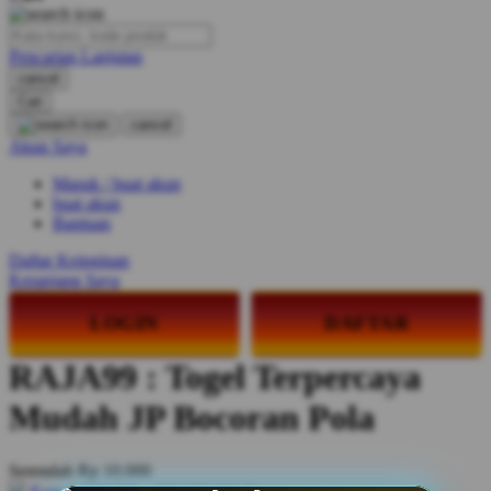
O
Pencarian Lanjutan
Oh Ma Grain
cancel
Okiedog
Cari
cancel
P
Akun Saya
Masuk / buat akun
Peachy
buat akun
Phil & Ted's
Bantuan
Philips Avent
Daftar Keinginan
Keranjang Saya
Pigeon
LOGIN
DAFTAR
Playgro
RAJA99 : Togel Terpercaya
Poled Global
Mudah JP Bocoran Pola
Ponycycle
Puma
Serendah
Rp 10.000
Pureats