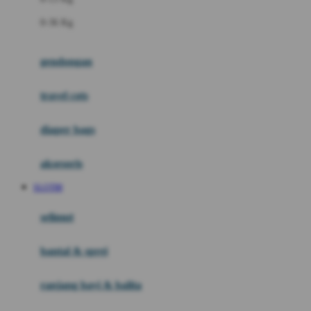
Felt So Sweet
0-36 Kg
Fisher Price
Flipper
gendongan
Friends Of Sally
travel cots
G
diaper bags
Gb
Geko
aksesoris
Graco
SLOT88
Gund
selimut
H
bantal & sprei
Habbie
Haenim
ranjang bayi & balita
Happy Horse