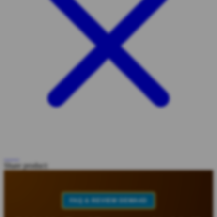
Share product:
FAQ & REVIEW DEWA4D