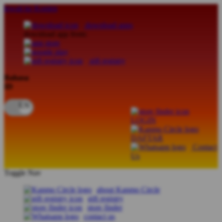
lewati ke Konten
download apps
download app from:
gift registry
Bahasa
ID
LOGIN
DAFTAR
Contact
Us
Toggle Nav
about Kanmo Circle
gift registry
store finder
contact us