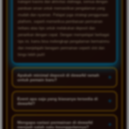
kategori kasino dan aktivitas olahraga, semua dengan
panduan aman untuk memastikan pengalaman yang
mudah dan nyaman. Pelajari juga strategi penggunaan
platform, seperti memeriksa pembaruan permainan
terbaru atau tips untuk melakukan deposit dan
penarikan dengan cepat. Dengan mempelajari berbagai
tips ini, kamu bisa melengkapi pengalaman bermainmu
dan menjelajahi beragam permainan seperti slot dan
bingo lebih jauh!
Apakah minimal deposit di dewa4d ramah
+
untuk pemain baru?
Setelah pendaftaran selesai, anggota dapat
menggunakan tips untuk menavigasi berbagai macam
Event apa saja yang biasanya tersedia di
+
dewa4d?
permainan, contohnya dengan memilih permainan yang
sesuai minat atau memiliki poin tinggi. PLATFORM ini
Setelah mengregister dan menjadi anggota, Anda dapat
menyediakan strategi untuk penggunaan efektif bingo
menggunakan tips untuk menjelajahi berbagai
Mengapa variasi permainan di dewa4d
dan taruhan olahraga, seperti menganalisis peringkat
+
menjadi salah satu keunggulannya?
permainan kasino seperti slot, bingo, dan table games.