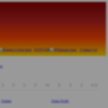
DAFTAR
Contact Us
us
S
T
U
V
W
X
Y
Z
0-9
Amara
Aqua Scale