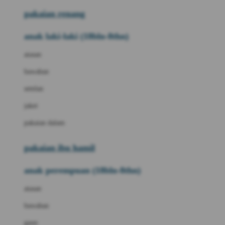
pakaian renang
anak laki-laki (18bln-8thn)
atasan
bawahan
setelan
jaket
pakaian dalam
pakaian ibu hamil
anak perempuan (18bln-8thn)
atasan
bawahan
gaun