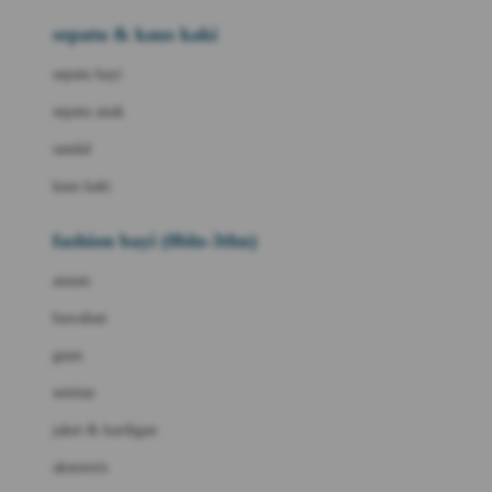
sepatu & kaus kaki
sepatu bayi
sepatu anak
sandal
kaus kaki
fashion bayi (0bln-3thn)
atasan
bawahan
gaun
setelan
jaket & kardigan
aksesoris