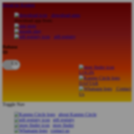
lewati ke Konten
download apps
download app from:
gift registry
Bahasa
ID
LOGIN
DAFTAR
Contact
Us
Toggle Nav
about Kanmo Circle
gift registry
store finder
contact us