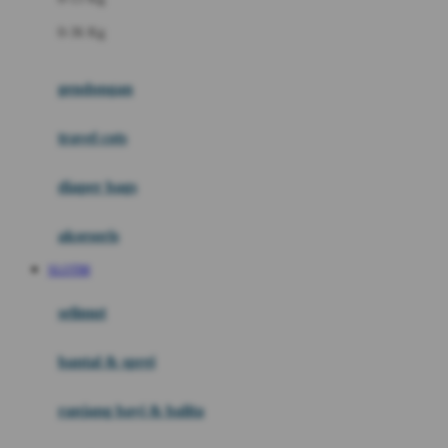
Felt So Sweet
0-36 Kg
Fisher Price
Flipper
gendongan
Friends Of Sally
travel cots
G
diaper bags
Gb
Geko
aksesoris
Graco
SLOT88
Gund
selimut
H
bantal & sprei
Habbie
Haenim
ranjang bayi & balita
Happy Horse