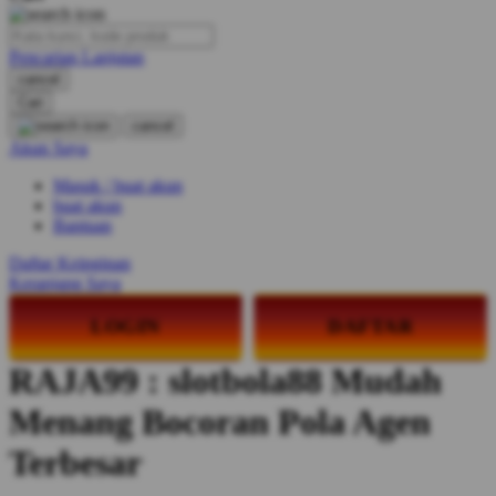
O
Pencarian Lanjutan
Oh Ma Grain
cancel
Okiedog
Cari
cancel
P
Akun Saya
Masuk / buat akun
Peachy
buat akun
Phil & Ted's
Bantuan
Philips Avent
Daftar Keinginan
Keranjang Saya
Pigeon
LOGIN
DAFTAR
Playgro
RAJA99 : slotbola88 Mudah
Poled Global
Menang Bocoran Pola Agen
Ponycycle
Puma
Terbesar
Pureats