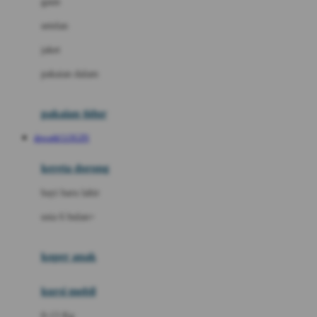
gaun
Dae Organics
setelan
Docare
jaket
Doona
pakaian dalam
Down To Earth
Drew
pakaian tidur
Dr. Brown's
dewa4d LOGIN
E
kereta dorong
ELC
bayi baru lahir
Ergobaby
usia 6 bulan+
Expert Care
koper anak
Ezyroller
kursi mobil
F
0-13 Kg