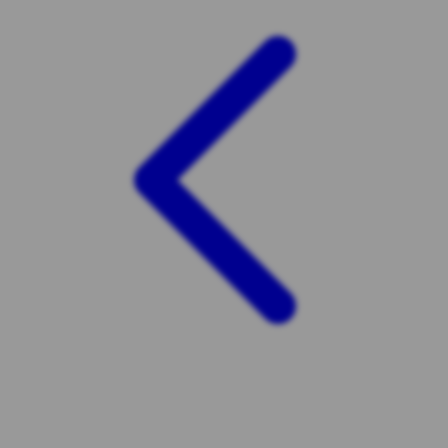
Squishmallows
Starbooks
Stick-O
Stokke
Sudocrem
Sumimo
Sunnylife
Sun-Staches
Swimava
T
Tommee Tippee
Trunki
Tutti Bambini