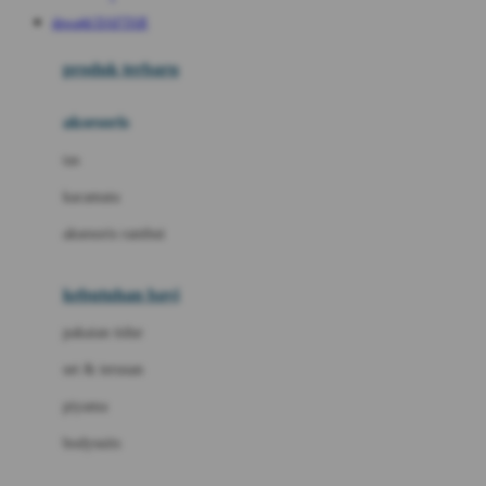
Awan
dewa4d DAFTAR
Azetabio
produk terbaru
B
aksesoris
Baabaasheepz
tas
Babiators
kacamata
Baby Dove
aksesoris rambut
Baby Jogger
Baby Rovega
kebutuhan bayi
Babybee
pakaian tidur
Banana Boat
set & terusan
Banz
piyama
Barbie
bodysuits
Beaba