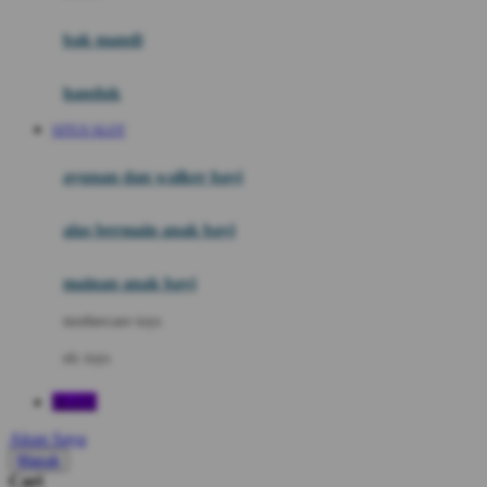
Mini Monkey
Moby
bak mandi
Momami
handuk
Mothercare
SITUS SLOT
Mustela
ayunan dan walker bayi
My Buddy Tag
My K
alas bermain anak bayi
N
mainan anak bayi
Naif
mothercare toys
Nike
elc toys
Nordic Natural
SLOT
Nuby
Akun Saya
Nuna
Masuk
Cari