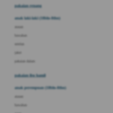
Buggygear
pakaian renang
Bumkins
anak laki-laki (18bln-8thn)
C
atasan
Cetaphil
bawahan
Chicco
setelan
Childlife
jaket
Clevamama
pakaian dalam
Cocolatte
Cottonseeds
pakaian ibu hamil
Cozy N Safe
anak perempuan (18bln-8thn)
Crane
atasan
Cybex
bawahan
D