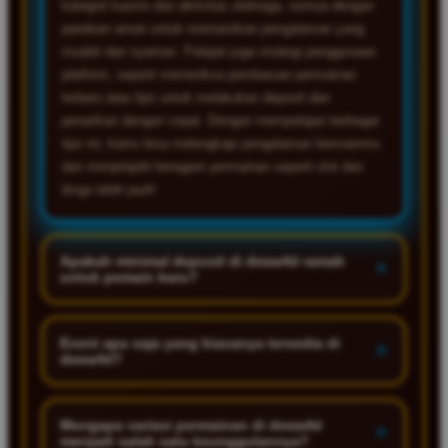
kategori kasino dan aktivitas olahraga, semua dengan
panduan aman untuk memastikan pengalaman yang
mudah dan nyaman. Pelajari juga strategi penggunaan
platform, seperti memeriksa pembaruan permainan
terbaru atau tips untuk melakukan deposit dan
penarikan dengan cepat. Dengan mempelajari berbagai
tips ini, kamu bisa melengkapi pengalaman bermainmu
dan menjelajahi beragam permainan seperti slot dan
bingo lebih jauh!
Apakah minimal deposit di dewa4d ramah
+
untuk pemain baru?
Setelah pendaftaran selesai, anggota dapat
menggunakan tips untuk menavigasi berbagai macam
Event apa saja yang biasanya tersedia di
+
dewa4d?
permainan, contohnya dengan memilih permainan yang
sesuai minat atau memiliki poin tinggi. PLATFORM ini
Setelah mengregister dan menjadi anggota, Anda dapat
menyediakan strategi untuk penggunaan efektif bingo
menggunakan tips untuk menjelajahi berbagai
Mengapa variasi permainan di dewa4d
dan taruhan olahraga, seperti menganalisis peringkat
+
menjadi salah satu keunggulannya?
permainan kasino seperti slot, bingo, dan table games.