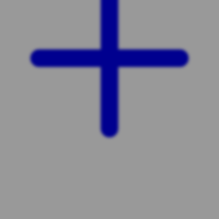
X
Xootz
Y
Yamatoya
Z
Zaxy
Zoggs
0-9
4Moms
59S