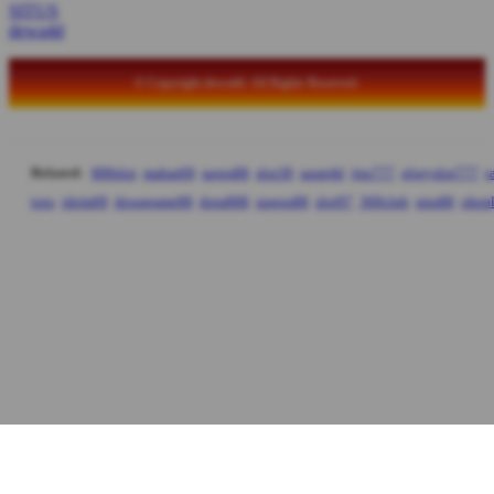
dewa4d
TOGEL
SITUS
dewa4d
© Copyright dewa4d. All Rights Reserved.
Related:
888slot
mabar69
surga88
slot39
surat4d
jitu777
gloryslot777
t
toto
idola69
dewagame88
dota888
siagus88
slot97
369club
sins88
okep