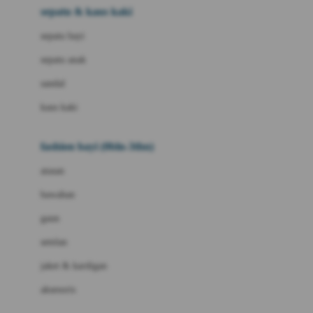
Beauty Barn
sepatu & kaus kaki
Bio Oil
sepatu bayi
Biolane
sepatu anak
Bite Fighters
sandal
Bizzi Growin
kaus kaki
Blackmores
fashion bayi (0bln-3thn)
Blooming Marvellous
atasan
Bonnels
bawahan
Bravado
gaun
Bruder
setelan
Brush Baby
jaket & kardigan
Buds Organics
aksesoris
Bugaboo