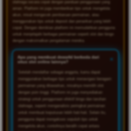
olahraga secara cepat dengan panduan penggunaan yang
aman. Platform ini juga memberikan tips untuk mengelola
akun, misal mengecek pembaruan permainan, atau
menggunakan tips untuk deposit dan penarikan yang lebih
cepat. Dengan demikian platform ini memudahkan pengguna
untuk menjelajahi berbagai permainan seperti slot dan bingo
dengan maksimalkan pengalaman mereka.
Apa yang membuat dewa4d berbeda dari
+
situs slot online lainnya?
Setelah mendaftar sebagai anggota, kamu dapat
menggunakan berbagai tips untuk menavigasi beragam
permainan yang ditawarkan, misalnya memilih slot
dengan poin tinggi. Platform ini juga menyediakan
strategi untuk penggunaan efektif bingo dan taruhan
olahraga, seperti menganalisis peringkat permainan
untuk membuat keputusan lebih hati-hati. Selain itu,
pengguna dapat mengakses sepuluh tips untuk
mengelola akun, contohnya beralih cepat antara