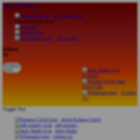
lewati ke Konten
download apps
download app from:
gift registry
Bahasa
ID
LOGIN
DAFTAR
Contact
Us
Toggle Nav
about Kanmo Circle
gift registry
store finder
contact us