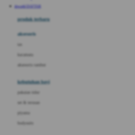
Awan
dewa4d DAFTAR
Azetabio
produk terbaru
B
aksesoris
Baabaasheepz
tas
Babiators
kacamata
Baby Dove
aksesoris rambut
Baby Jogger
Baby Rovega
kebutuhan bayi
Babybee
pakaian tidur
Banana Boat
set & terusan
Banz
piyama
Barbie
bodysuits
Beaba