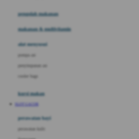
Joie
pengolah makanan
Joolz
Jujube
makanan & multivitamin
K
alat menyusui
Kiddycuts
pompa asi
Kumon
penyimpanan asi
L
cooler bags
Leapfrog
kursi makan
Leclerc
SLOT GACOR
Lee Vierra
Lillebaby
perawatan bayi
Little Bird Told Me
perawatan kulit
Little Miss Janis