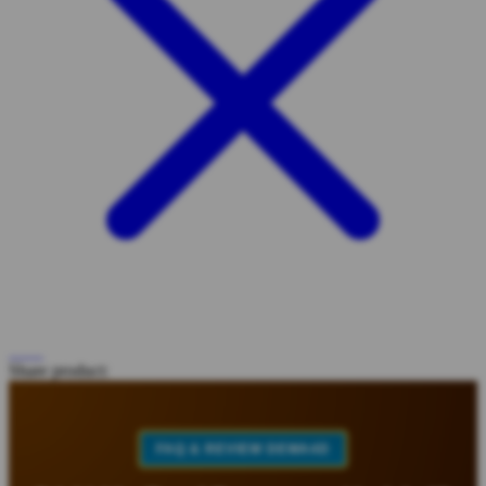
Share product:
FAQ & REVIEW DEWA4D