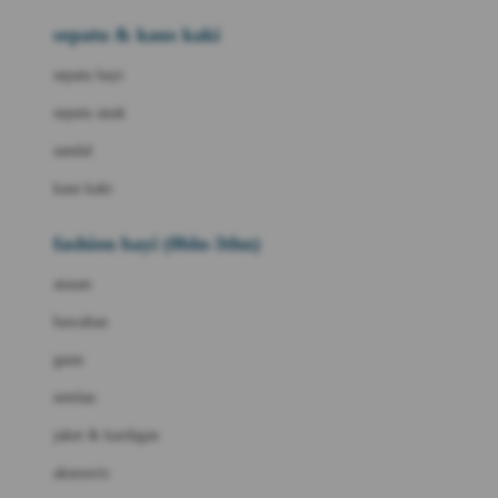
sepatu & kaus kaki
sepatu bayi
sepatu anak
sandal
kaus kaki
fashion bayi (0bln-3thn)
atasan
bawahan
gaun
setelan
jaket & kardigan
aksesoris