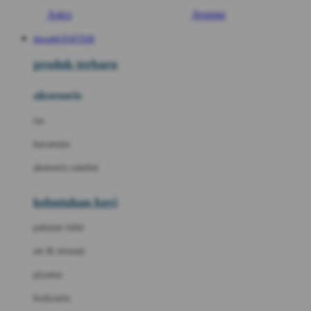
Asics
Aveeno
dewa4d DAFTAR
produk terbaru
aksesoris
tas
kacamata
aksesoris rambut
kebutuhan bayi
pakaian tidur
set & terusan
piyama
bodysuits