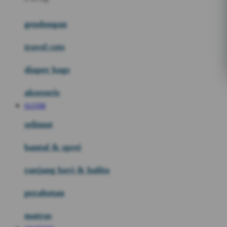
gendongan
travel cots
diaper bags
aksesoris
SLOT88
selimut
bantal & sprei
ranjang bayi & balita
perabotan
matras