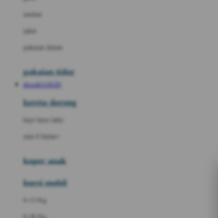
setelan
jaket
pakaian dalam
pakaian tidur
dewa4d LOGIN
kereta dorong
bayi baru lahir
usia 6 bulan+
koper anak
kursi mobil
0-13 Kg
0-36 Kg